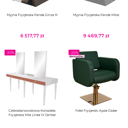
Myjnia Fryzjerska Panda Ginza III
Myjnia Fryzjerska Panda Milos
6 517,77 zł
9 469,77 zł
Cena
Cena
-20%
-20%
Bestseller
Czterostanowiskowa Konsoleta
Fotel Fryzjerski Ayala Globe
Fryzjerska Mila Linea IV Central