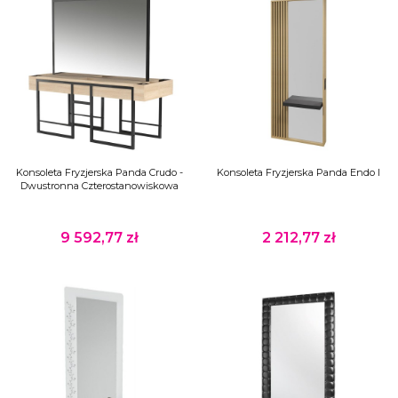
Konsoleta Fryzjerska Panda Crudo -
Konsoleta Fryzjerska Panda Endo I
Dwustronna Czterostanowiskowa
9 592,77 zł
2 212,77 zł
Cena
Cena