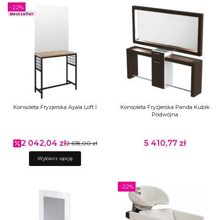
-22%
Bestseller
Konsoleta Fryzjerska Ayala Loft I
Konsoleta Fryzjerska Panda Kubik
Podwójna
2 042,04 zł
5 410,77 zł
Cena promocyjna
2 618,00 zł
Cena
Wybierz opcję
-22%