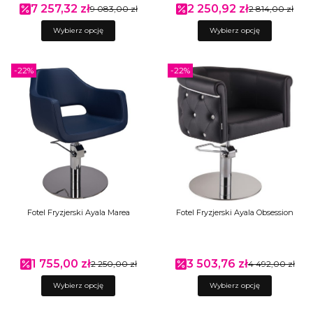
7 257,32 zł
2 250,92 zł
Cena promocyjna
9 083,00 zł
Cena promocyjna
2 814,00 zł
Wybierz opcję
Wybierz opcję
-22%
-22%
Fotel Fryzjerski Ayala Marea
Fotel Fryzjerski Ayala Obsession
1 755,00 zł
3 503,76 zł
Cena promocyjna
2 250,00 zł
Cena promocyjna
4 492,00 zł
Wybierz opcję
Wybierz opcję