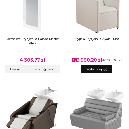
Konsoleta Fryzjerska Panda Master
Myjnia Fryzjerska Ayala Luna
PRO
4 303,77 zł
3 580,20 zł
Cena
Cena promocyjna
4 590,00 zł
Powiadom mnie o dostępności
Wybierz opcję