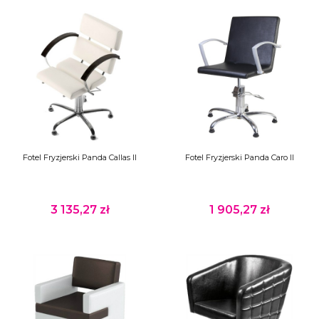
Fotel Fryzjerski Panda Callas II
Fotel Fryzjerski Panda Caro II
3 135,27 zł
1 905,27 zł
Cena
Cena