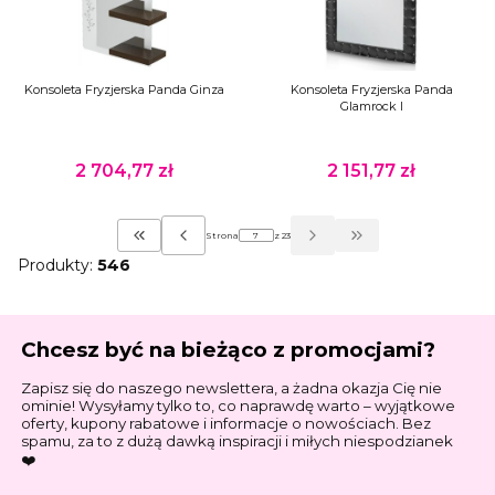
Konsoleta Fryzjerska Panda Ginza
Konsoleta Fryzjerska Panda
Glamrock I
2 704,77 zł
2 151,77 zł
Cena
Cena
Strona
z 23
Wróć do pierwszej strony z produktami
Przejdź do ostatniej stro
Produkty:
546
Chcesz być na bieżąco z promocjami?
Zapisz się do naszego newslettera, a żadna okazja Cię nie
ominie! Wysyłamy tylko to, co naprawdę warto – wyjątkowe
oferty, kupony rabatowe i informacje o nowościach. Bez
spamu, za to z dużą dawką inspiracji i miłych niespodzianek
❤️