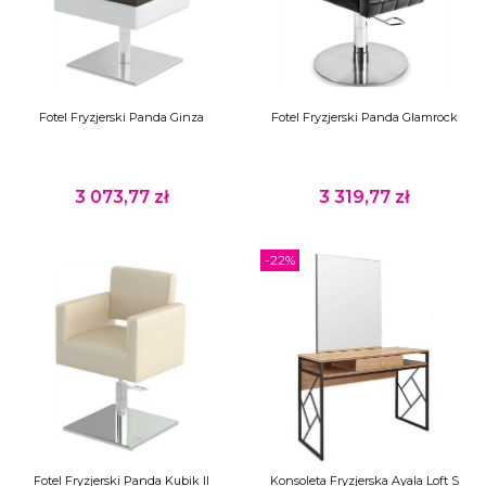
Fotel Fryzjerski Panda Ginza
Fotel Fryzjerski Panda Glamrock
3 073,77 zł
3 319,77 zł
Cena
Cena
-22%
Fotel Fryzjerski Panda Kubik II
Konsoleta Fryzjerska Ayala Loft S