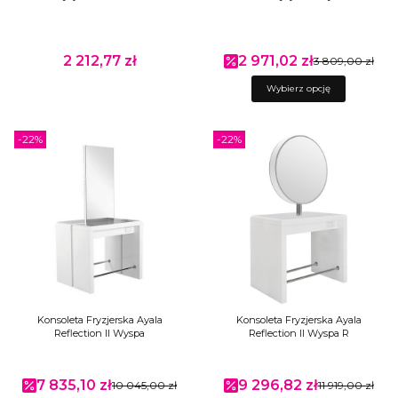
2 212,77 zł
2 971,02 zł
Cena
Cena promocyjna
3 809,00 zł
Wybierz opcję
-22%
-22%
Konsoleta Fryzjerska Ayala
Konsoleta Fryzjerska Ayala
Reflection II Wyspa
Reflection II Wyspa R
7 835,10 zł
9 296,82 zł
Cena promocyjna
10 045,00 zł
Cena promocyjna
11 919,00 zł