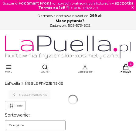
Suszarki
Fox Smart Front
w nowych wakacyjnych kolorach +
szczotka
×
Termix za 1zł!
🌴 > KUP TERAZ <
Darmowa dostawa nawet od
299 zł
!
Masz pytania?
Zadzwoń:
505-573-602
Otwórz wyszukiwarkę
Produkty
Menu
Szukaj
Zaloguj się
Koszyk
LaPuella
MEBLE FRYZJERSKIE
MEBLE FRYZJERSKIE
Filtry
Lista produktów
Sortowanie:
Domyślne