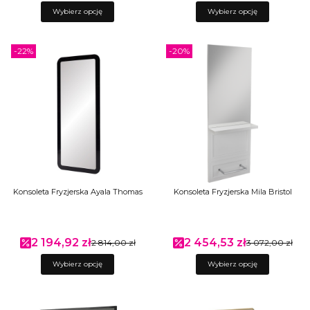
Wybierz opcję
Wybierz opcję
-22%
-20%
Konsoleta Fryzjerska Ayala Thomas
Konsoleta Fryzjerska Mila Bristol
2 194,92 zł
2 454,53 zł
Cena promocyjna
2 814,00 zł
Cena promocyjna
3 072,00 zł
Wybierz opcję
Wybierz opcję