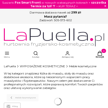
Suszarki
Fox Smart Front
w nowych wakacyjnych kolorach +
szczotka
×
Termix za 1zł!
🌴 > KUP TERAZ <
Darmowa dostawa nawet od
299 zł
!
Masz pytania?
Zadzwoń:
505-573-602
Otwórz wyszukiwarkę
Produkty
Menu
Szukaj
Zaloguj się
Koszyk
LaPuella
WYPOSAŻENIE KOSMETYCZNE
Meble kosmetyczne
W tej kategorii znajdziesz łóżka do masażu, stoły do masażu oraz
dodatkowe akcesoria, które są nieocenionym wsparciem pracy
masażystów i fizjoterapeutów. Naszym celem jest dostarczenie Ci
profesjonalnych rozwiązań, które poprawią komfort Twoich pacjentów
oraz ułatwią wykonywanie zabiegów.
Meble kosmetyczne
Filtry