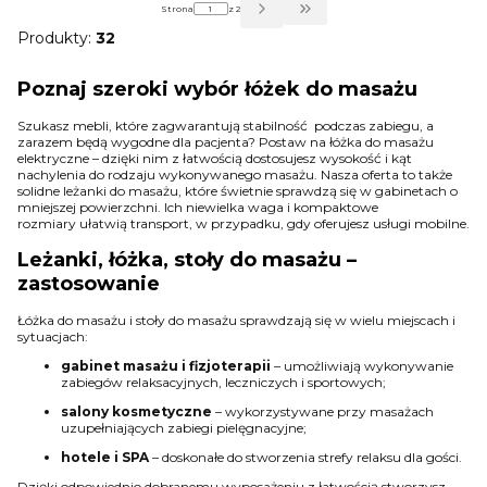
Strona
z 2
Przejdź do ostatniej strony z pro
Produkty:
32
Poznaj szeroki wybór łóżek do masażu
Szukasz mebli, które zagwarantują stabilność podczas zabiegu, a
zarazem będą wygodne dla pacjenta? Postaw na łóżka do masażu
elektryczne – dzięki nim z łatwością dostosujesz wysokość i kąt
nachylenia do rodzaju wykonywanego masażu. Nasza oferta to także
solidne leżanki do masażu, które świetnie sprawdzą się w gabinetach o
mniejszej powierzchni. Ich niewielka waga i kompaktowe
rozmiary ułatwią transport, w przypadku, gdy oferujesz usługi mobilne.
Leżanki, łóżka, stoły do masażu –
zastosowanie
Łóżka do masażu i stoły do masażu sprawdzają się w wielu miejscach i
sytuacjach:
gabinet masażu i fizjoterapii
– umożliwiają wykonywanie
zabiegów relaksacyjnych, leczniczych i sportowych;
salony kosmetyczne
– wykorzystywane przy masażach
uzupełniających zabiegi pielęgnacyjne;
hotele i SPA
– doskonałe do stworzenia strefy relaksu dla gości.
Dzięki odpowiednio dobranemu wyposażeniu z łatwością stworzysz