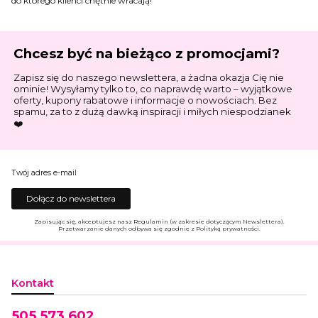
do którego klienci chętnie wracają!
Chcesz być na bieżąco z promocjami?
Zapisz się do naszego newslettera, a żadna okazja Cię nie
ominie! Wysyłamy tylko to, co naprawdę warto – wyjątkowe
oferty, kupony rabatowe i informacje o nowościach. Bez
spamu, za to z dużą dawką inspiracji i miłych niespodzianek
❤️
Twój adres e-mail
Dołącz do newslettera
Zapisując się, akceptujesz nasz Regulamin (w zakresie dotyczącym Newslettera).
Przetwarzanie danych odbywa się zgodnie z Polityką prywatności.
Kontakt
505 573 602