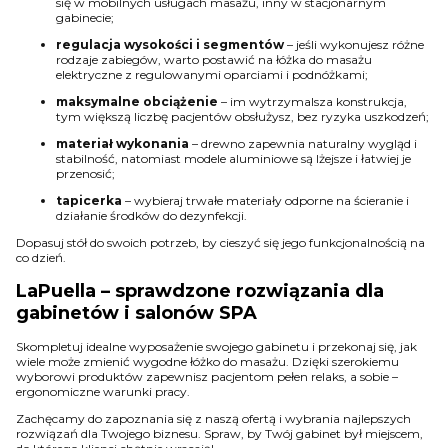
się w mobilnych usługach masażu, inny w stacjonarnym
gabinecie;
regulacja wysokości i segmentów
– jeśli wykonujesz różne
rodzaje zabiegów, warto postawić na łóżka do masażu
elektryczne z regulowanymi oparciami i podnóżkami;
maksymalne obciążenie
– im wytrzymalsza konstrukcja,
tym większą liczbę pacjentów obsłużysz, bez ryzyka uszkodzeń;
materiał wykonania
– drewno zapewnia naturalny wygląd i
stabilność, natomiast modele aluminiowe są lżejsze i łatwiej je
przenosić;
tapicerka
– wybieraj trwałe materiały odporne na ścieranie i
działanie środków do dezynfekcji.
Dopasuj stół do swoich potrzeb, by cieszyć się jego funkcjonalnością na
co dzień.
LaPuella – sprawdzone rozwiązania dla
gabinetów i salonów SPA
Skompletuj idealne wyposażenie swojego gabinetu i przekonaj się, jak
wiele może zmienić wygodne łóżko do masażu. Dzięki szerokiemu
wyborowi produktów zapewnisz pacjentom pełen relaks, a sobie –
ergonomiczne warunki pracy.
Zachęcamy do zapoznania się z naszą ofertą i wybrania najlepszych
rozwiązań dla Twojego biznesu. Spraw, by Twój gabinet był miejscem,