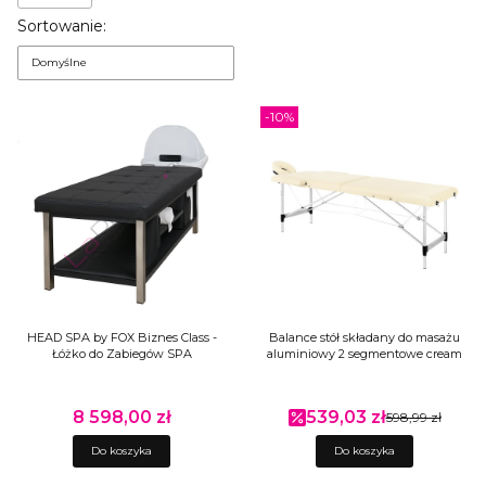
Lista produktów
Sortowanie:
Domyślne
-10%
HEAD SPA by FOX Biznes Class -
Balance stół składany do masażu
Łóżko do Zabiegów SPA
aluminiowy 2 segmentowe cream
8 598,00 zł
539,03 zł
Cena
Cena promocyjna
598,99 zł
Do koszyka
Do koszyka