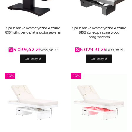
Spa leżanka kosmetyczna Azzurro
Spa leżanka kosmetyczna Azzurro
805 1 siln. venge/latte podgrzewana
815B świecąca szara wood
podgrzewana
5 039,42 zł
6 029,31 zł
Cena promocyjna
5 599,98 zł
Cena promocyjna
6 699,98 zł
Do koszyka
Do koszyka
-10%
-10%