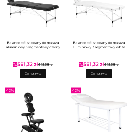
Balance stół składany do masażu
Balance stół składany do masażu
aluminiowy 3 segmentowy czarny
aluminiowy 3 segmentowy white
581,32 zł
581,32 zł
Cena promocyjna
645,98 zł
Cena promocyjna
645,98 zł
Do koszyka
Do koszyka
-10%
-10%