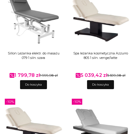
Sillon Leżanka elektr. do masażu
Spa leżanka kosmetyczna Azzurro
079 1 siln. szara
805 1 siln. venge/latte
1 799,78 zł
5 039,42 zł
Cena promocyjna
1 999,98 zł
Cena promocyjna
5 599,98 zł
Do koszyka
Do koszyka
-10%
-10%