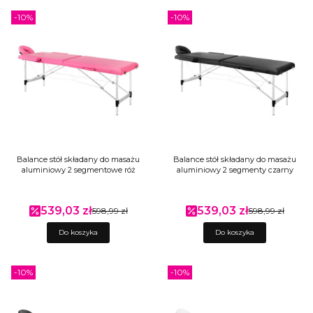
-10%
-10%
Balance stół składany do masażu
Balance stół składany do masażu
aluminiowy 2 segmentowe róż
aluminiowy 2 segmenty czarny
539,03 zł
539,03 zł
Cena promocyjna
598,99 zł
Cena promocyjna
598,99 zł
Do koszyka
Do koszyka
-10%
-10%