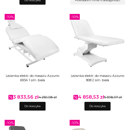
Do koszyka
Powiadom mnie o dostępności
-10%
-10%
Leżanka elektr. do masażu Azzurro
Leżanka elektr. do masażu Azzurro
693A 1 siln. biała
808 2 siln. biała
3 833,56 zł
4 858,53 zł
Cena promocyjna
4 259,98 zł
Cena promocyjna
5 398,97 zł
Do koszyka
Do koszyka
-10%
-10%