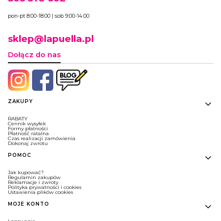
pon-pt 8:00-18:00 | sob 9:00-14:00
sklep@lapuella.pl
Dołącz do nas
Linki w stopce
ZAKUPY
RABATY
Cennik wysyłek
Formy płatności
Płatność ratalna
Czas realizacji zamówienia
Dokonaj zwrotu
POMOC
Jak kupować?
Regulamin zakupów
Reklamacje i zwroty
Polityka prywatności i cookies
Ustawienia plików cookies
MOJE KONTO