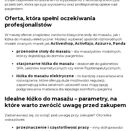
przestrzeń, która sprzyja wyciszeniu oraz profesjonalnej opiece nad
pacjentem.
Oferta, która spełni oczekiwania
profesjonalistów
W naszej ofercie znajdziesz zarówno klasyczne stoły do masażu, jak i
łóżka do masażu elektryczne. Możesz wybierać spośród różnorodnych
modeli znanych marek jak
Activeshop, Activfizjo, Azzurro, Panda
:
przenośne stoły do masażu
– dla masażystów mobilnych,
którzy dojeżdżają do domów pacjentów;
stacjonarne łóżka do masażu
– doskonałe do gabinetów
SPA, salonów kosmetycznych czy klinik fizjoterapeutycznych;
łóżka do masażu elektryczne
– to bardziej zaawansowana
rozwiązania, które oferują duże możliwości regulacji,
zapamiętują kilka ostatnich ustawień oraz mają opcję
podgrzewania materaca dla lepszego komfortu pacjenta.
Idealne łóżko do masażu – parametry, na
które warto zwrócić uwagę przed zakupem
Zastanawiasz się, co wziąć pod uwagę przy zakupie? Oto kilka
wskazówek:
przeznaczenie i częstotliwość pracy
– inny stół sprawdzi