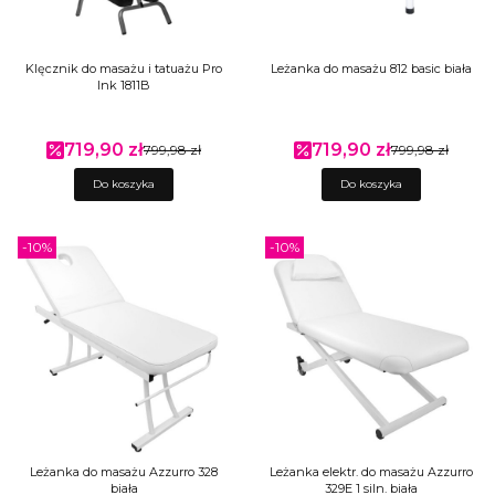
Klęcznik do masażu i tatuażu Pro
Leżanka do masażu 812 basic biała
Ink 1811B
719,90 zł
719,90 zł
Cena promocyjna
799,98 zł
Cena promocyjna
799,98 zł
Do koszyka
Do koszyka
-10%
-10%
Leżanka do masażu Azzurro 328
Leżanka elektr. do masażu Azzurro
biała
329E 1 siln. biała