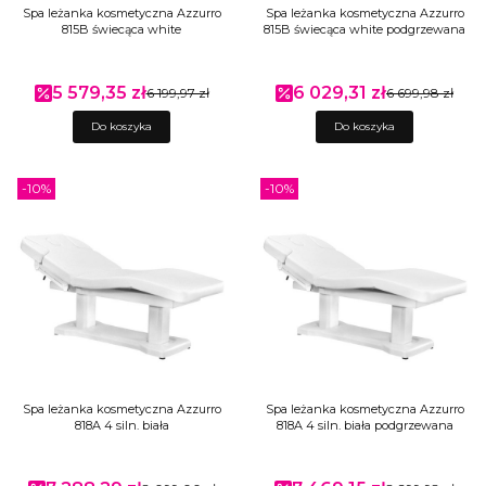
Spa leżanka kosmetyczna Azzurro
Spa leżanka kosmetyczna Azzurro
815B świecąca white
815B świecąca white podgrzewana
5 579,35 zł
6 029,31 zł
Cena promocyjna
6 199,97 zł
Cena promocyjna
6 699,98 zł
Do koszyka
Do koszyka
-10%
-10%
Spa leżanka kosmetyczna Azzurro
Spa leżanka kosmetyczna Azzurro
818A 4 siln. biała
818A 4 siln. biała podgrzewana