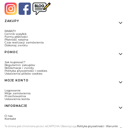
Linki w stopce
ZAKUPY
RABATY
Cennik wysyłek
Formy płatności
Płatność ratalna
Czas realizacji zamówienia
Dokonaj zwrotu
POMOC
Jak kupować?
Regulamin zakupów
Reklamacje i zwroty
Polityka prywatności i cookies
Ustawienia plików cookies
MOJE KONTO
Logowanie
Moje zamówienia
Przechowalnia
Ustawienia konta
INFORMACJE
O nas
Kontakt
Ta strona jest chroniona przez reCAPTCHA. Obowiązują
Polityka prywatności
i
Warunki