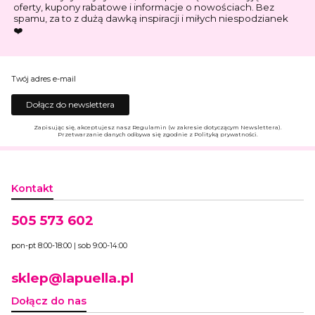
oferty, kupony rabatowe i informacje o nowościach. Bez
spamu, za to z dużą dawką inspiracji i miłych niespodzianek
❤️
Twój adres e-mail
Dołącz do newslettera
Zapisując się, akceptujesz nasz Regulamin (w zakresie dotyczącym Newslettera).
Przetwarzanie danych odbywa się zgodnie z Polityką prywatności.
Kontakt
505 573 602
pon-pt 8:00-18:00 | sob 9:00-14:00
sklep@lapuella.pl
Dołącz do nas