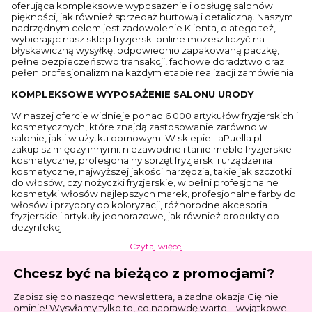
oferująca kompleksowe wyposażenie i obsługę salonów
piękności, jak również sprzedaż hurtową i detaliczną. Naszym
nadrzędnym celem jest zadowolenie Klienta, dlatego też,
wybierając nasz sklep fryzjerski online możesz liczyć na
błyskawiczną wysyłkę, odpowiednio zapakowaną paczkę,
pełne bezpieczeństwo transakcji, fachowe doradztwo oraz
pełen profesjonalizm na każdym etapie realizacji zamówienia.
KOMPLEKSOWE WYPOSAŻENIE SALONU URODY
W naszej ofercie widnieje ponad 6 000 artykułów fryzjerskich i
kosmetycznych, które znajdą zastosowanie zarówno w
salonie, jak i w użytku domowym. W sklepie LaPuella.pl
zakupisz między innymi: niezawodne i tanie meble fryzjerskie i
kosmetyczne, profesjonalny sprzęt fryzjerski i urządzenia
kosmetyczne, najwyższej jakości narzędzia, takie jak szczotki
do włosów, czy nożyczki fryzjerskie, w pełni profesjonalne
kosmetyki włosów najlepszych marek, profesjonalne farby do
włosów i przybory do koloryzacji, różnorodne akcesoria
fryzjerskie i artykuły jednorazowe, jak również produkty do
dezynfekcji.
Czytaj więcej
Chcesz być na bieżąco z promocjami?
Zapisz się do naszego newslettera, a żadna okazja Cię nie
ominie! Wysyłamy tylko to, co naprawdę warto – wyjątkowe