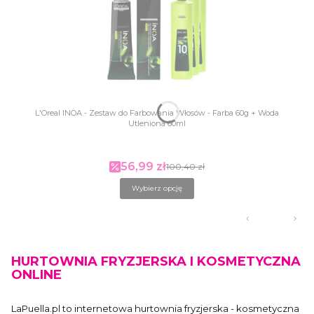
L'Oreal INOA - Zestaw do Farbowania Włosów - Farba 60g + Woda
Utleniona 60ml
56,99 zł
Cena promocyjna
100,40 zł
Wybierz opcję
HURTOWNIA FRYZJERSKA I KOSMETYCZNA
ONLINE
LaPuella.pl to internetowa hurtownia fryzjerska - kosmetyczna