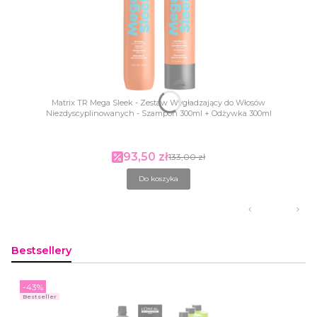
Matrix TR Mega Sleek - Zestaw Wygładzający do Włosów
Niezdyscyplinowanych - Szampon 300ml + Odżywka 300ml
93,50 zł
Cena promocyjna
133,00 zł
Do koszyka
Bestsellery
-43%
Bestseller