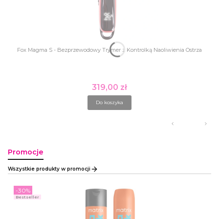
Fox Magma S - Bezprzewodowy Trymer z Kontrolką Naoliwienia Ostrza
319,00 zł
Cena
Do koszyka
Promocje
Wszystkie produkty w promocji
-30%
Bestseller