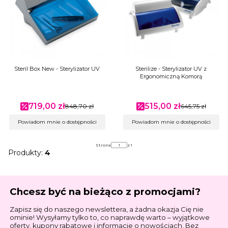
Steril Box New - Sterylizator UV
Sterilize - Sterylizator UV z
Ergonomiczną Komorą
719,00 zł
515,00 zł
Cena promocyjna
848,70 zł
Cena promocyjna
645,75 zł
Powiadom mnie o dostępności
Powiadom mnie o dostępności
Strona
z 1
Produkty:
4
Chcesz być na bieżąco z promocjami?
Zapisz się do naszego newslettera, a żadna okazja Cię nie
ominie! Wysyłamy tylko to, co naprawdę warto – wyjątkowe
oferty, kupony rabatowe i informacje o nowościach. Bez