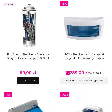
-15%
Nowość
Fox Acrylic Sterilizer - Akrylowy
S-02 - Sterylizator do Narzędzi
Sterylizator do Narzędzi 1000 ml
Fryzjerskich i Kosmetycznych
69,00 zł
289,00 zł
Cena
Cena promocyjna
339,00 zł
Do koszyka
Powiadom mnie o dostępności
-15%
-20%