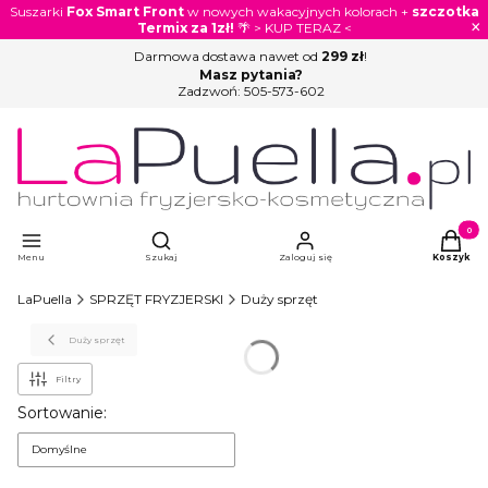
Suszarki
Fox Smart Front
w nowych wakacyjnych kolorach +
szczotka
×
Termix za 1zł!
🌴 > KUP TERAZ <
Darmowa dostawa nawet od
299 zł
!
Masz pytania?
Zadzwoń:
505-573-602
Otwórz wyszukiwarkę
Produkty
Menu
Szukaj
Zaloguj się
Koszyk
LaPuella
SPRZĘT FRYZJERSKI
Duży sprzęt
Duży sprzęt
Filtry
Lista produktów
Sortowanie:
Domyślne