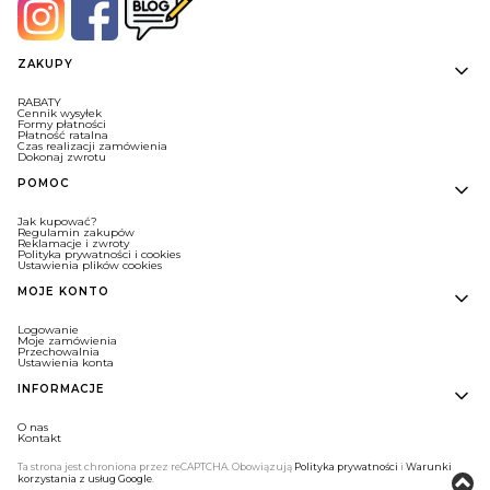
Linki w stopce
ZAKUPY
RABATY
Cennik wysyłek
Formy płatności
Płatność ratalna
Czas realizacji zamówienia
Dokonaj zwrotu
POMOC
Jak kupować?
Regulamin zakupów
Reklamacje i zwroty
Polityka prywatności i cookies
Ustawienia plików cookies
MOJE KONTO
Logowanie
Moje zamówienia
Przechowalnia
Ustawienia konta
INFORMACJE
O nas
Kontakt
Ta strona jest chroniona przez reCAPTCHA. Obowiązują
Polityka prywatności
i
Warunki
korzystania z usług Google
.