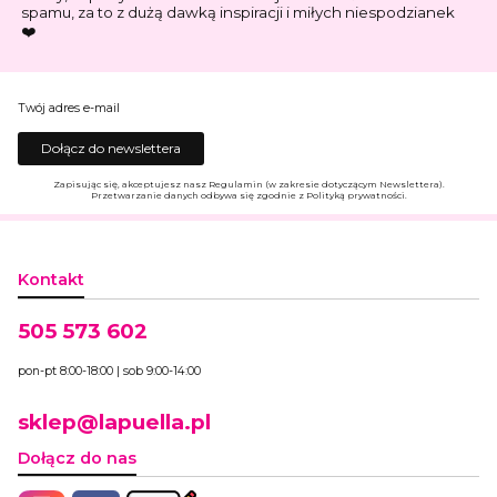
spamu, za to z dużą dawką inspiracji i miłych niespodzianek
❤️
Twój adres e-mail
Dołącz do newslettera
Zapisując się, akceptujesz nasz Regulamin (w zakresie dotyczącym Newslettera).
Przetwarzanie danych odbywa się zgodnie z Polityką prywatności.
Kontakt
505 573 602
pon-pt 8:00-18:00 | sob 9:00-14:00
sklep@lapuella.pl
Dołącz do nas