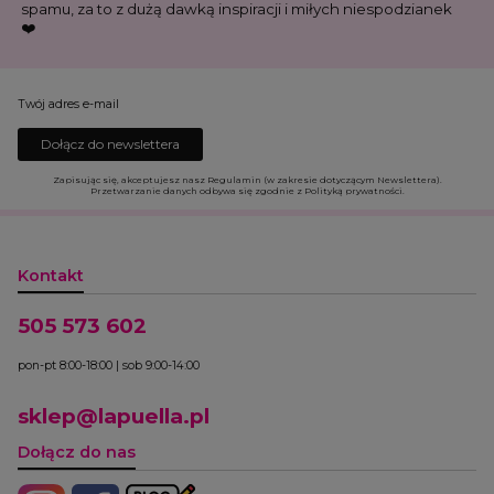
spamu, za to z dużą dawką inspiracji i miłych niespodzianek
❤️
Twój adres e-mail
Dołącz do newslettera
Zapisując się, akceptujesz nasz Regulamin (w zakresie dotyczącym Newslettera).
Przetwarzanie danych odbywa się zgodnie z Polityką prywatności.
Kontakt
505 573 602
pon-pt 8:00-18:00 | sob 9:00-14:00
sklep@lapuella.pl
Dołącz do nas