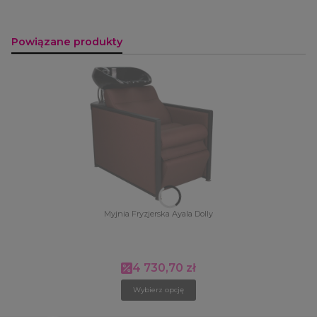
Powiązane produkty
Myjnia Fryzjerska Ayala Dolly
4 730,70 zł
Cena promocyjna
Wybierz opcję