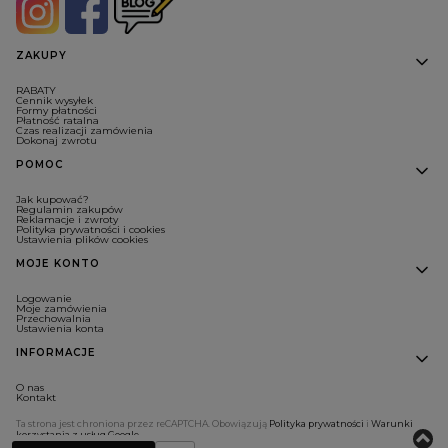
Linki w stopce
ZAKUPY
RABATY
Cennik wysyłek
Formy płatności
Płatność ratalna
Czas realizacji zamówienia
Dokonaj zwrotu
POMOC
Jak kupować?
Regulamin zakupów
Reklamacje i zwroty
Polityka prywatności i cookies
Ustawienia plików cookies
MOJE KONTO
Logowanie
Moje zamówienia
Przechowalnia
Ustawienia konta
INFORMACJE
O nas
Kontakt
Ta strona jest chroniona przez reCAPTCHA. Obowiązują
Polityka prywatności
i
Warunki
korzystania z usług Google
.