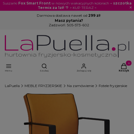
Suszarki
Fox Smart Front
w nowych wakacyjnych kolorach +
szczotka
×
Termix za 1zł!
🌴 > KUP TERAZ <
Darmowa dostawa nawet od
299 zł
!
Masz pytania?
Zadzwoń:
505-573-602
Otwórz wyszukiwarkę
Produkty
Menu
Szukaj
Zaloguj się
Koszyk
LaPuella
MEBLE FRYZJERSKIE
Na zamówienie
Fotele fryzjerskie