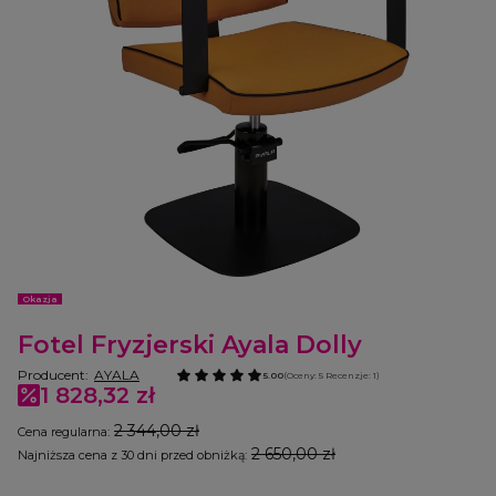
Etykiety
Okazja
Fotel Fryzjerski Ayala Dolly
Producent:
AYALA
5.00
(Oceny: 5 Recenzje: 1)
1 828,32 zł
2 344,00 zł
Cena regularna:
2 650,00 zł
Najniższa cena z 30 dni przed obniżką:
Wybierz wariant produktu: