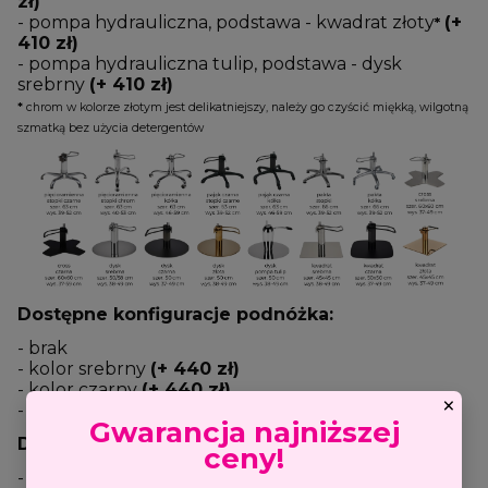
zł)
- pompa hydrauliczna, podstawa - kwadrat złoty
(+
*
410 zł)
- pompa hydrauliczna tulip, podstawa - dysk
srebrny
(+ 410 zł)
*
chrom w kolorze złotym jest delikatniejszy, należy go czyścić miękką, wilgotną
szmatką bez użycia detergentów
Dostępne konfiguracje podnóżka:
- brak
- kolor srebrny
(+ 440 zł)
- kolor czarny
(+ 440 zł)
×
- kolor złoty
(+ 440 zł)
Gwarancja najniższej
Dostępne kolory podłokietników:
ceny!
- kolor czarny