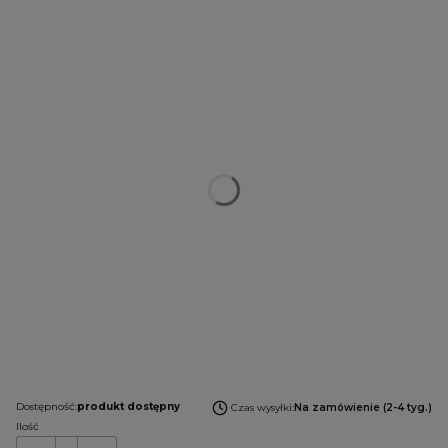
Poszczególne warianty mogą różnić się ceną
*
Tapicerka
Wybierz
*
Konfiguracja podstawy
Wybierz
*
Podnóżek
Wybierz
*
Podłokietniki
Wybierz
Uwagi do konfiguracji:
Opcjonalne
Dostępność:
produkt dostępny
Czas wysyłki:
Na zamówienie (2-4 tyg.)
Ilość