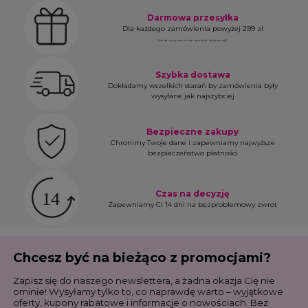
Darmowa przesyłka
Dla każdego zamówienia powyżej 299 zł
(nie dotyczy zamówień na meble i duży sprzęt)
Szybka dostawa
Dokładamy wszelkich starań by zamówienia były
wysyłane jak najszybciej
Bezpieczne zakupy
Chronimy Twoje dane i zapewniamy najwyższe
bezpieczeństwo płatności
Czas na decyzję
Zapewniamy Ci 14 dni na bezproblemowy zwrot
Chcesz być na bieżąco z promocjami?
Zapisz się do naszego newslettera, a żadna okazja Cię nie
ominie! Wysyłamy tylko to, co naprawdę warto – wyjątkowe
oferty, kupony rabatowe i informacje o nowościach. Bez