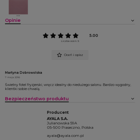
Opinie
5.00
Liczba ocen: 5
Oceń i opisz
Martyna Dobrowolska
7 maja 2016
Świetny fotel fryzjerski, wręcz idealny do niedużego salonu. Bardzo wygodny,
klientki sobie chwalą.
Bezpieczeństwo produktu
Producent
AYALA S.A.
Julianowska 59A
05-500 Piaseczno, Polska
ayala@ayala.com.pl