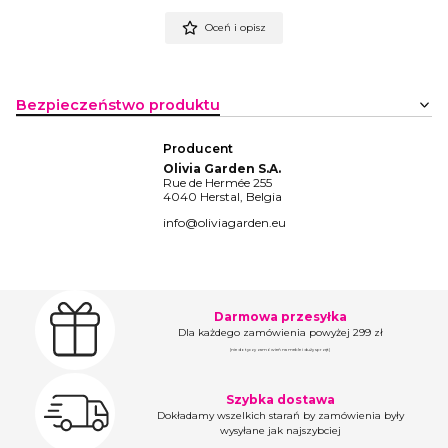
Oceń i opisz
Bezpieczeństwo produktu
Producent
Olivia Garden S.A.
Rue de Hermée 255
4040 Herstal, Belgia
info@oliviagarden.eu
Darmowa przesyłka
Dla każdego zamówienia powyżej 299 zł
(nie dotyczy zamówień na meble i duży sprzęt)
Szybka dostawa
Dokładamy wszelkich starań by zamówienia były
wysyłane jak najszybciej