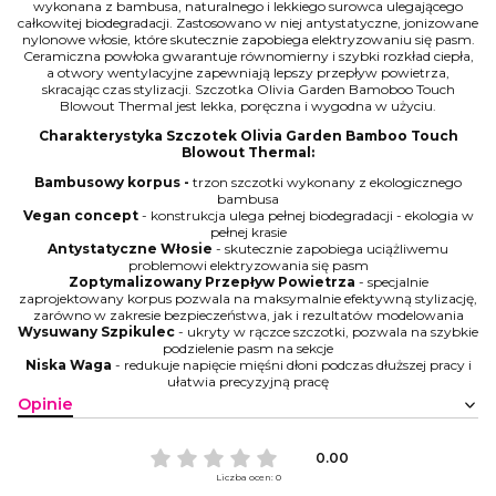
wykonana z bambusa, naturalnego i lekkiego surowca ulegającego
całkowitej biodegradacji. Zastosowano w niej antystatyczne, jonizowane
nylonowe włosie, które skutecznie zapobiega elektryzowaniu się pasm.
Ceramiczna powłoka gwarantuje równomierny i szybki rozkład ciepła,
a otwory wentylacyjne zapewniają lepszy przepływ powietrza,
skracając czas stylizacji. Szczotka Olivia Garden Bamoboo Touch
Blowout Thermal jest lekka, poręczna i wygodna w użyciu.
Charakterystyka Szczotek Olivia Garden Bamboo Touch
Blowout Thermal:
Bambusowy korpus -
trzon szczotki wykonany z ekologicznego
bambusa
Vegan concept
- konstrukcja ulega pełnej biodegradacji - ekologia w
pełnej krasie
Antystatyczne Włosie
- skutecznie zapobiega uciążliwemu
problemowi elektryzowania się pasm
Zoptymalizowany Przepływ Powietrza
- specjalnie
zaprojektowany korpus pozwala na maksymalnie efektywną stylizację,
zarówno w zakresie bezpieczeństwa, jak i rezultatów modelowania
Wysuwany Szpikulec
- ukryty w rączce szczotki, pozwala na szybkie
podzielenie pasm na sekcje
Niska Waga
- redukuje napięcie mięśni dłoni podczas dłuższej pracy i
ułatwia precyzyjną pracę
Opinie
0.00
Liczba ocen: 0