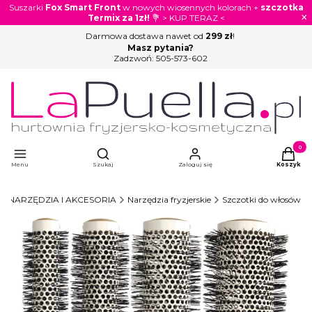
Suszarki
Fox Smart Front
w nowych wiosennych kolorach +
szczotka
×
Termix za 1zł!
💐 > KUP TERAZ <
Darmowa dostawa nawet od
299 zł
!
Masz pytania?
Zadzwoń:
505-573-602
Otwórz wyszukiwarkę
Produkty
Menu
Szukaj
Zaloguj się
Koszyk
NARZĘDZIA I AKCESORIA
Narzędzia fryzjerskie
Szczotki do włosów