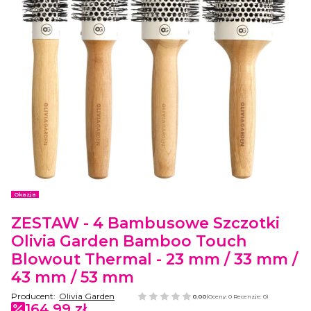
Etykiety
Okazja
ZESTAW - 4 Bambusowe Szczotki
Olivia Garden Bamboo Touch
Blowout Thermal - 23 mm / 33 mm /
43 mm / 53 mm
Producent:
Olivia Garden
0.00
(Oceny: 0 Recenzje: 0)
164,99 zł