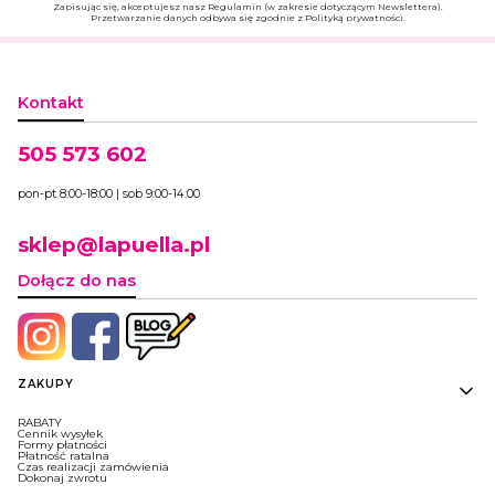
Zapisując się, akceptujesz nasz Regulamin (w zakresie dotyczącym Newslettera).
Przetwarzanie danych odbywa się zgodnie z Polityką prywatności.
Kontakt
505 573 602
pon-pt 8:00-18:00 | sob 9:00-14:00
sklep@lapuella.pl
Dołącz do nas
Linki w stopce
ZAKUPY
RABATY
Cennik wysyłek
Formy płatności
Płatność ratalna
Czas realizacji zamówienia
Dokonaj zwrotu