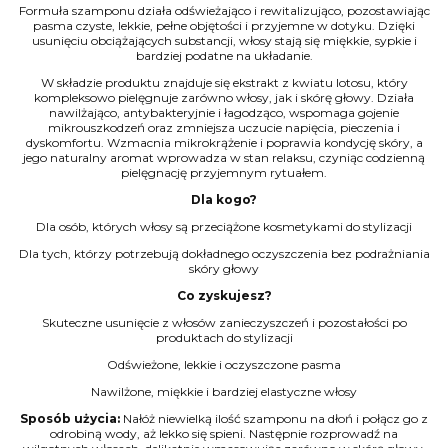
Formuła szamponu działa odświeżająco i rewitalizująco, pozostawiając
pasma czyste, lekkie, pełne objętości i przyjemne w dotyku. Dzięki
usunięciu obciążających substancji, włosy stają się miękkie, sypkie i
bardziej podatne na układanie.
W składzie produktu znajduje się ekstrakt z kwiatu lotosu, który
kompleksowo pielęgnuje zarówno włosy, jak i skórę głowy. Działa
nawilżająco, antybakteryjnie i łagodząco, wspomaga gojenie
mikrouszkodzeń oraz zmniejsza uczucie napięcia, pieczenia i
dyskomfortu. Wzmacnia mikrokrążenie i poprawia kondycję skóry, a
jego naturalny aromat wprowadza w stan relaksu, czyniąc codzienną
pielęgnację przyjemnym rytuałem.
Dla kogo?
Dla osób, których włosy są przeciążone kosmetykami do stylizacji
Dla tych, którzy potrzebują dokładnego oczyszczenia bez podrażniania
skóry głowy
Co zyskujesz?
Skuteczne usunięcie z włosów zanieczyszczeń i pozostałości po
produktach do stylizacji
Odświeżone, lekkie i oczyszczone pasma
Nawilżone, miękkie i bardziej elastyczne włosy
Sposób użycia:
Nałóż niewielką ilość szamponu na dłoń i połącz go z
odrobiną wody, aż lekko się spieni. Następnie rozprowadź na