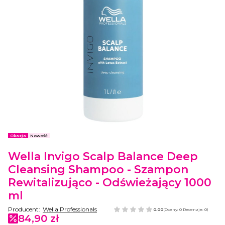
Etykiety
Okazja
Nowość
Wella Invigo Scalp Balance Deep
Cleansing Shampoo - Szampon
Rewitalizująco - Odświeżający 1000
ml
Producent:
Wella Professionals
0.00
(Oceny: 0 Recenzje: 0)
84,90 zł