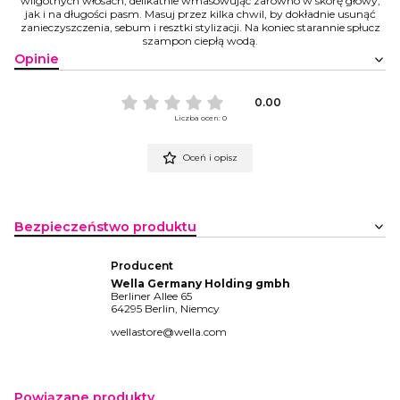
wilgotnych włosach, delikatnie wmasowując zarówno w skórę głowy,
jak i na długości pasm. Masuj przez kilka chwil, by dokładnie usunąć
zanieczyszczenia, sebum i resztki stylizacji. Na koniec starannie spłucz
szampon ciepłą wodą.
Opinie
0.00
Liczba ocen: 0
Oceń i opisz
Bezpieczeństwo produktu
Producent
Wella Germany Holding gmbh
Berliner Allee 65
64295 Berlin, Niemcy
wellastore@wella.com
Powiązane produkty