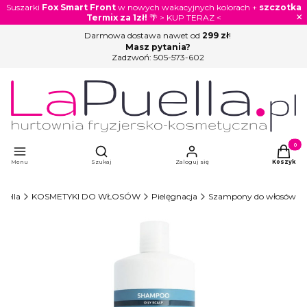
Suszarki
Fox Smart Front
w nowych wakacyjnych kolorach +
szczotka
×
Termix za 1zł!
🌴 > KUP TERAZ <
Darmowa dostawa nawet od
299 zł
!
Masz pytania?
Zadzwoń:
505-573-602
Otwórz wyszukiwarkę
Produkty
Menu
Szukaj
Zaloguj się
Koszyk
uella
KOSMETYKI DO WŁOSÓW
Pielęgnacja
Szampony do włosów