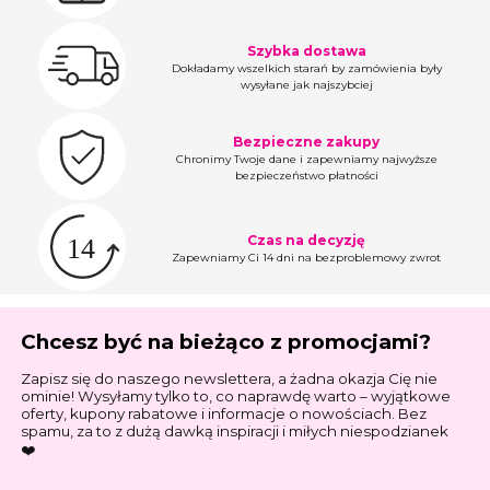
Szybka dostawa
Dokładamy wszelkich starań by zamówienia były
wysyłane jak najszybciej
Bezpieczne zakupy
Chronimy Twoje dane i zapewniamy najwyższe
bezpieczeństwo płatności
Czas na decyzję
Zapewniamy Ci 14 dni na bezproblemowy zwrot
Chcesz być na bieżąco z promocjami?
Zapisz się do naszego newslettera, a żadna okazja Cię nie
ominie! Wysyłamy tylko to, co naprawdę warto – wyjątkowe
oferty, kupony rabatowe i informacje o nowościach. Bez
spamu, za to z dużą dawką inspiracji i miłych niespodzianek
❤️