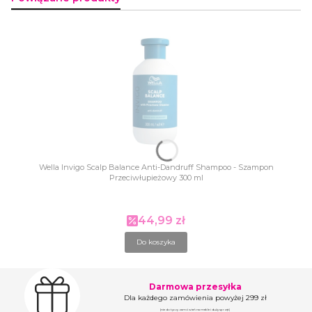
Wella Invigo Scalp Balance Anti-Dandruff Shampoo - Szampon
Przeciwłupieżowy 300 ml
44,99 zł
Cena promocyjna
Do koszyka
Darmowa przesyłka
Dla każdego zamówienia powyżej 299 zł
(nie dotyczy zamówień na meble i duży sprzęt)