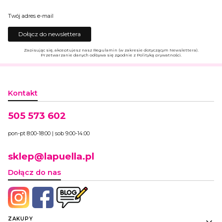
Twój adres e-mail
Dołącz do newslettera
Zapisując się, akceptujesz nasz Regulamin (w zakresie dotyczącym Newslettera).
Przetwarzanie danych odbywa się zgodnie z Polityką prywatności.
Kontakt
505 573 602
pon-pt 8:00-18:00 | sob 9:00-14:00
sklep@lapuella.pl
Dołącz do nas
Linki w stopce
ZAKUPY