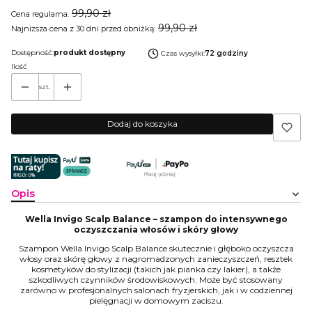
99,90 zł
Cena regularna:
99,90 zł
Najniższa cena z 30 dni przed obniżką:
Dostępność:
produkt dostępny
Czas wysyłki:
72 godziny
Ilość
szt.
Dodaj do koszyka
Opis
Wella Invigo Scalp Balance – szampon do intensywnego
oczyszczania włosów i skóry głowy
Szampon Wella Invigo Scalp Balance skutecznie i głęboko oczyszcza
włosy oraz skórę głowy z nagromadzonych zanieczyszczeń, resztek
kosmetyków do stylizacji (takich jak pianka czy lakier), a także
szkodliwych czynników środowiskowych. Może być stosowany
zarówno w profesjonalnych salonach fryzjerskich, jak i w codziennej
pielęgnacji w domowym zaciszu.