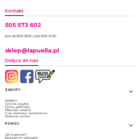
Kontakt
505 573 602
pon-pt 8:00-18:00 | sob 9:00-14:00
sklep@lapuella.pl
Dołącz do nas
Linki w stopce
ZAKUPY
RABATY
Cennik wysyłek
Formy płatności
Płatność ratalna
Czas realizacji zamówienia
Dokonaj zwrotu
POMOC
Jak kupować?
Regulamin zakupów