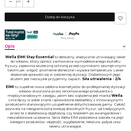
szt.
Dodaj do koszyka
Opis
Wella EIMI Stay Essential
to delikatny, elastycznie utrwalający lakier
do włosów, który oprócz zachowania wymodelowanego kształtu
fryzury zapewnia skuteczną ochronę przed czynnikami zewnętrznymi
takimi jak: wilgoć, promienie słoneczne i wysoka temperatura. Lakier
doskonale sprawdzi się w codziennej stylizacji. Dodatkowym jego
atutem jest niezwykle przyjemny zapach.
Siła utrwalenia - 2/4
EIMI
to zupełnie nowa odsłona kosmetyków do profesjonalnej stylizacji
włosów stworzona przez renomowanego producenta o
międzynarodowym zasięgu, jakim bez wątpienia jest marka
Wella
.
Linia łączy w sobie znane i sprawdzone bestsellery z innowacyjnymi
produktami stanowiącymi uzupełnienie dotychczasowej gamy. Całość
pozwala na nieograniczoną kreację dowolnych fryzur, od tradycyjnych,
przez te z dodatkową objętością, czy blaskiem po awangardowe i
nieszablonowe uczesania. Seria Wella EIMI podzielona została na pięć
kategorii produktów: objętość, wygładzenie, tekstura, połysk oraz
lakiery utrwalające.