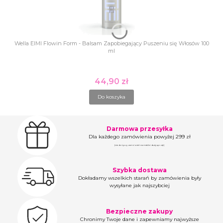
Wella EIMI Flowin Form - Balsam Zapobiegający Puszeniu się Włosów 100
ml
44,90 zł
Cena
Do koszyka
Darmowa przesyłka
Dla każdego zamówienia powyżej 299 zł
(nie dotyczy zamówień na meble i duży sprzęt)
Szybka dostawa
Dokładamy wszelkich starań by zamówienia były
wysyłane jak najszybciej
Bezpieczne zakupy
Chronimy Twoje dane i zapewniamy najwyższe