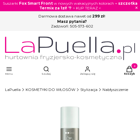
Suszarki
Fox Smart Front
w nowych wakacyjnych kolorach +
szczotka
×
Termix za 1zł!
🌴 > KUP TERAZ <
Darmowa dostawa nawet od
299 zł
!
Masz pytania?
Zadzwoń:
505-573-602
Otwórz wyszukiwarkę
Produkty
Menu
Szukaj
Zaloguj się
Koszyk
LaPuella
KOSMETYKI DO WŁOSÓW
Stylizacja
Nabłyszczenie