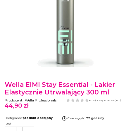
Etykiety
Wella EIMI Stay Essential - Lakier
Elastycznie Utrwalający 300 ml
Producent:
Wella Professionals
0.00
(Oceny: 0 Recenzje: 0)
44,90 zł
Cena
Dostępność:
produkt dostępny
Czas wysyłki:
72 godziny
Ilość