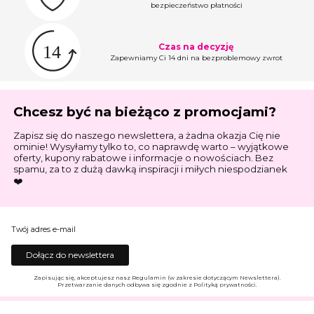
bezpieczeństwo płatności
Czas na decyzję
Zapewniamy Ci 14 dni na bezproblemowy zwrot
Chcesz być na bieżąco z promocjami?
Zapisz się do naszego newslettera, a żadna okazja Cię nie
ominie! Wysyłamy tylko to, co naprawdę warto – wyjątkowe
oferty, kupony rabatowe i informacje o nowościach. Bez
spamu, za to z dużą dawką inspiracji i miłych niespodzianek
❤️
Twój adres e-mail
Dołącz do newslettera
Zapisując się, akceptujesz nasz Regulamin (w zakresie dotyczącym Newslettera).
Przetwarzanie danych odbywa się zgodnie z Polityką prywatności.