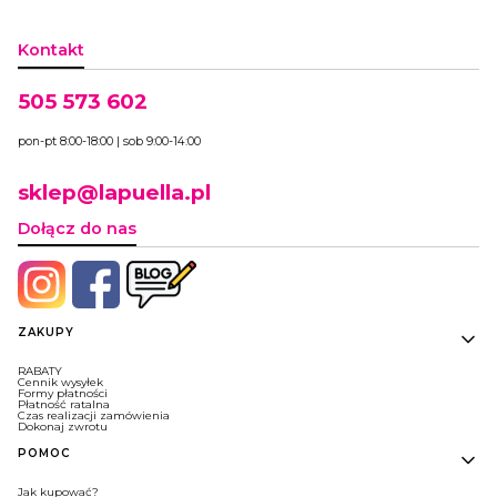
Kontakt
505 573 602
pon-pt 8:00-18:00 | sob 9:00-14:00
sklep@lapuella.pl
Dołącz do nas
Linki w stopce
ZAKUPY
RABATY
Cennik wysyłek
Formy płatności
Płatność ratalna
Czas realizacji zamówienia
Dokonaj zwrotu
POMOC
Jak kupować?