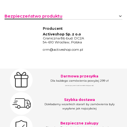
Bezpieczeństwo produktu
Producent
Activeshop Sp. z o.o
Graniczna 8b bud. DC2A
54-610 Wrocław, Polska
crm@activeshop.com.pl
Darmowa przesyłka
Dla każdego zamówienia powyżej 299 zł
(nie dotyczy zamówień na meble i duży sprzęt)
Szybka dostawa
Dokładamy wszelkich starań by zamówienia były
wysyłane jak najszybciej
Bezpieczne zakupy