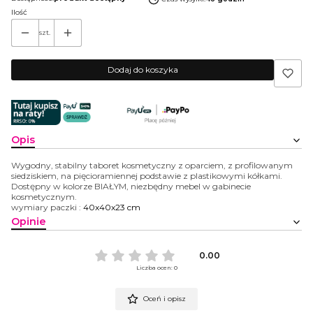
Ilość
szt.
Dodaj do koszyka
Opis
Wygodny, stabilny taboret kosmetyczny z oparciem, z profilowanym
siedziskiem, na pięcioramiennej podstawie z plastikowymi kółkami.
Dostępny w kolorze BIAŁYM, niezbędny mebel w gabinecie
kosmetycznym.
wymiary paczki :
40x40x23 cm
Opinie
0.00
Liczba ocen: 0
Oceń i opisz