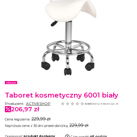
Etykiety
Okazja
Taboret kosmetyczny 6001 biały
Producent:
ACTIVESHOP
0.00
(Oceny: 0 Recenzje: 0)
206,97 zł
229,99 zł
Cena regularna:
229,99 zł
Najniższa cena z 30 dni przed obniżką:
Dostępność:
produkt dostępny
Czas wysyłki:
48 godzin