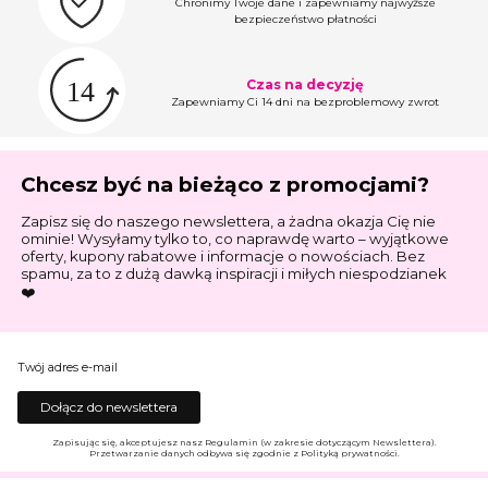
Chronimy Twoje dane i zapewniamy najwyższe
bezpieczeństwo płatności
Czas na decyzję
Zapewniamy Ci 14 dni na bezproblemowy zwrot
Chcesz być na bieżąco z promocjami?
Zapisz się do naszego newslettera, a żadna okazja Cię nie
ominie! Wysyłamy tylko to, co naprawdę warto – wyjątkowe
oferty, kupony rabatowe i informacje o nowościach. Bez
spamu, za to z dużą dawką inspiracji i miłych niespodzianek
❤️
Twój adres e-mail
Dołącz do newslettera
Zapisując się, akceptujesz nasz Regulamin (w zakresie dotyczącym Newslettera).
Przetwarzanie danych odbywa się zgodnie z Polityką prywatności.