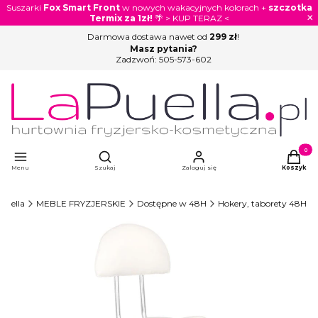
Suszarki
Fox Smart Front
w nowych wakacyjnych kolorach +
szczotka
×
Termix za 1zł!
🌴 > KUP TERAZ <
Darmowa dostawa nawet od
299 zł
!
Masz pytania?
Zadzwoń:
505-573-602
Otwórz wyszukiwarkę
Produkty
Menu
Szukaj
Zaloguj się
Koszyk
Puella
MEBLE FRYZJERSKIE
Dostępne w 48H
Hokery, taborety 48H