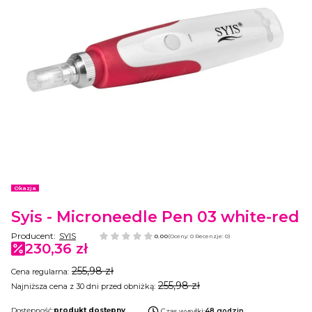
Etykiety
Okazja
Syis - Microneedle Pen 03 white-red
Producent:
SYIS
0.00
(Oceny: 0 Recenzje: 0)
230,36 zł
255,98 zł
Cena regularna:
255,98 zł
Najniższa cena z 30 dni przed obniżką:
Dostępność:
produkt dostępny
Czas wysyłki:
48 godzin