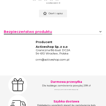
Liczba ocen: 0
Oceń i opisz
Bezpieczeństwo produktu
Producent
Activeshop Sp. z o.o
Graniczna 8b bud. DC2A
54-610 Wrocław, Polska
crm@activeshop.com.pl
Darmowa przesyłka
Dla każdego zamówienia powyżej 299 zł
(nie dotyczy zamówień na meble i duży sprzęt)
Szybka dostawa
Dokładamy wszelkich starań by zamówienia były