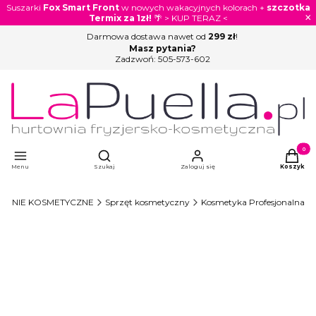
Suszarki
Fox Smart Front
w nowych wakacyjnych kolorach +
szczotka
×
Termix za 1zł!
🌴 > KUP TERAZ <
Darmowa dostawa nawet od
299 zł
!
Masz pytania?
Zadzwoń:
505-573-602
Otwórz wyszukiwarkę
Produkty
Menu
Szukaj
Zaloguj się
Koszyk
ŻENIE KOSMETYCZNE
Sprzęt kosmetyczny
Kosmetyka Profesjonalna