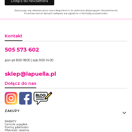
Dołącz do newslettera
Zapisując się, akceptujesz nasz Regulamin (w zakresie dotyczącym Newslettera).
Przetwarzanie danych odbywa się zgodnie z Polityką prywatności.
Kontakt
505 573 602
pon-pt 8:00-18:00 | sob 9:00-14:00
sklep@lapuella.pl
Dołącz do nas
Linki w stopce
ZAKUPY
RABATY
Cennik wysyłek
Formy płatności
Płatność ratalna