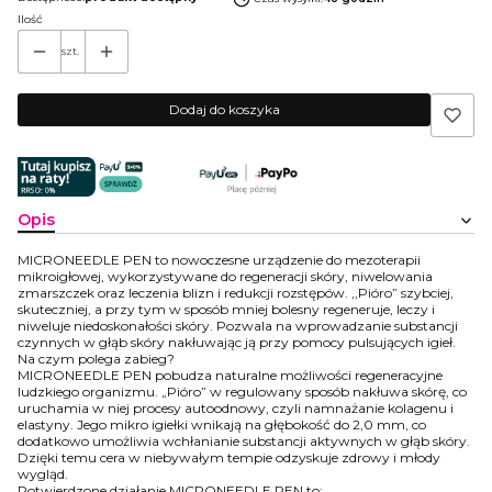
Ilość
szt.
Dodaj do koszyka
Opis
MICRONEEDLE PEN to nowoczesne urządzenie do mezoterapii
mikroigłowej, wykorzystywane do regeneracji skóry, niwelowania
zmarszczek oraz leczenia blizn i redukcji rozstępów. ,,Pióro” szybciej,
skuteczniej, a przy tym w sposób mniej bolesny regeneruje, leczy i
niweluje niedoskonałości skóry. Pozwala na wprowadzanie substancji
czynnych w głąb skóry nakłuwając ją przy pomocy pulsujących igieł.
Na czym polega zabieg?
MICRONEEDLE PEN pobudza naturalne możliwości regeneracyjne
ludzkiego organizmu. „Pióro” w regulowany sposób nakłuwa skórę, co
uruchamia w niej procesy autoodnowy, czyli namnażanie kolagenu i
elastyny. Jego mikro igiełki wnikają na głębokość do 2,0 mm, co
dodatkowo umożliwia wchłanianie substancji aktywnych w głąb skóry.
Dzięki temu cera w niebywałym tempie odzyskuje zdrowy i młody
wygląd.
Potwierdzone działanie MICRONEEDLE PEN to: