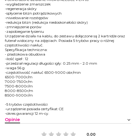
-wygładzenie zmarszczek
-regeneracja skóry
-spłycenie blizn potrądzikowych
-niwelowanie rozstępów
-redukcja blizn (redukcja niedoskonałości skóry)
-zmniejszenie porów
-zapobieganie łysieniu
Urządzenie działa na kablu, do zestawu dołączone są 2 kartridże oraz
futerał widoczny na zdjęciach. Posiada 5 trybów pracy o różnej
częstotliwości nakłuć.
Specyfikacja techniczna:
- plastokowa obudowa
-ilość igieł : 12
-przedział regulacji długości igły: 0.25 mm - 2.0 mm
-waga 56 g
-częstotliwość nakłuć 6500-9000 obr/min
6500-7000r/m
7000-7500r/m
7500-8000r/m
8000-8500r/m
8500-9000r/m
-5 trybów częstotliwości
-urządzenie posiada certyfikat CE
-okres gwarancji 12 m-cy.
Opinie
0.00