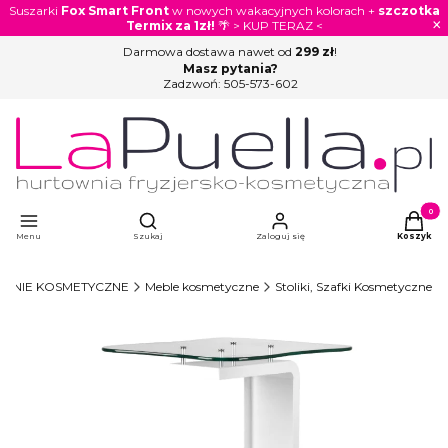
Suszarki
Fox Smart Front
w nowych wakacyjnych kolorach +
szczotka
×
Termix za 1zł!
🌴 > KUP TERAZ <
Darmowa dostawa nawet od
299 zł
!
Masz pytania?
Zadzwoń:
505-573-602
Otwórz wyszukiwarkę
Produkty
Menu
Szukaj
Zaloguj się
Koszyk
ENIE KOSMETYCZNE
Meble kosmetyczne
Stoliki, Szafki Kosmetyczne