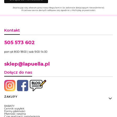
Zapisując się, akceptujesz nasz Regulamin (w zakresie dotyczącym Newslettera).
Przetwarzanie danych odbywa się zgodnie z Polityką prywatności.
Kontakt
505 573 602
pon-pt 8:00-18:00 | sob 9:00-14:00
sklep@lapuella.pl
Dołącz do nas
Linki w stopce
ZAKUPY
RABATY
Cennik wysyłek
Formy płatności
Płatność ratalna
Czas realizacji zamówienia