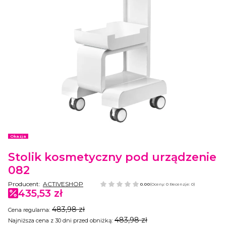
Etykiety
Okazja
Stolik kosmetyczny pod urządzenie
082
Producent:
ACTIVESHOP
0.00
(Oceny: 0 Recenzje: 0)
435,53 zł
483,98 zł
Cena regularna:
483,98 zł
Najniższa cena z 30 dni przed obniżką: