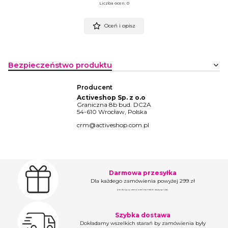
Liczba ocen: 0
Oceń i opisz
Bezpieczeństwo produktu
Producent
Activeshop Sp. z o.o
Graniczna 8b bud. DC2A
54-610 Wrocław, Polska
crm@activeshop.com.pl
Darmowa przesyłka
Dla każdego zamówienia powyżej 299 zł
(nie dotyczy zamówień na meble i duży sprzęt)
Szybka dostawa
Dokładamy wszelkich starań by zamówienia były