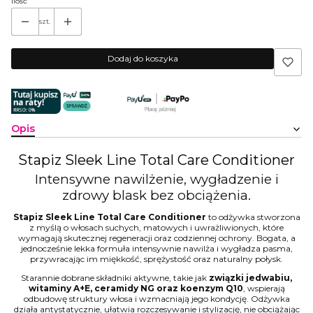
Ilość
szt.
Dodaj do koszyka
Opis
Stapiz Sleek Line Total Care Conditioner
Intensywne nawilżenie, wygładzenie i
zdrowy blask bez obciążenia.
Stapiz Sleek Line Total Care Conditioner
to odżywka stworzona
z myślą o włosach suchych, matowych i uwrażliwionych, które
wymagają skutecznej regeneracji oraz codziennej ochrony. Bogata, a
jednocześnie lekka formuła intensywnie nawilża i wygładza pasma,
przywracając im miękkość, sprężystość oraz naturalny połysk.
Starannie dobrane składniki aktywne, takie jak
związki jedwabiu,
witaminy A+E, ceramidy NG oraz koenzym Q10
, wspierają
odbudowę struktury włosa i wzmacniają jego kondycję. Odżywka
działa antystatycznie, ułatwia rozczesywanie i stylizację, nie obciążając