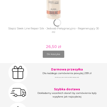
Stapiz Sleek Line Repair Silk - Jedwab Pielęgnacyjno - Regenerujący 30
ml
26,50 zł
Cena
Do koszyka
Darmowa przesyłka
Dla każdego zamówienia powyżej 299 zł
(nie dotyczy zamówień na meble i duży sprzęt)
Szybka dostawa
Dokładamy wszelkich starań by zamówienia były
wysyłane jak najszybciej