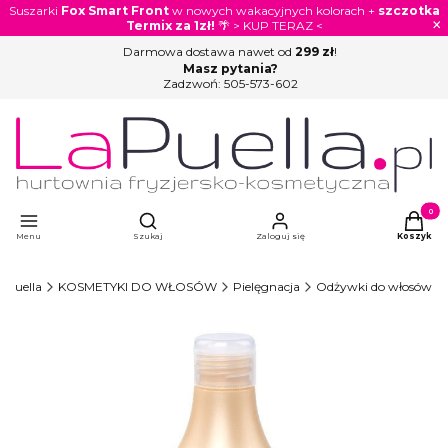
Suszarki
Fox Smart Front
w nowych wakacyjnych kolorach +
szczotka
×
Termix za 1zł!
🌴 > KUP TERAZ <
Darmowa dostawa nawet od
299 zł
!
Masz pytania?
Zadzwoń:
505-573-602
Otwórz wyszukiwarkę
Produkty
Menu
Szukaj
Zaloguj się
Koszyk
aPuella
KOSMETYKI DO WŁOSÓW
Pielęgnacja
Odżywki do włosów