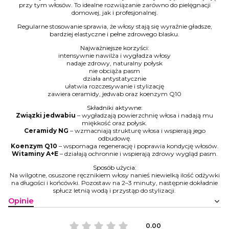
przy tym włosów. To idealne rozwiązanie zarówno do pielęgnacji
domowej, jak i profesjonalnej.
Regularne stosowanie sprawia, że włosy stają się wyraźnie gładsze,
bardziej elastyczne i pełne zdrowego blasku.
Najważniejsze korzyści:
intensywnie nawilża i wygładza włosy
nadaje zdrowy, naturalny połysk
nie obciąża pasm
działa antystatycznie
ułatwia rozczesywanie i stylizację
zawiera ceramidy, jedwab oraz koenzym Q10
Składniki aktywne:
Związki jedwabiu
– wygładzają powierzchnię włosa i nadają mu
miękkość oraz połysk.
Ceramidy NG
– wzmacniają strukturę włosa i wspierają jego
odbudowę.
Koenzym Q10
– wspomaga regenerację i poprawia kondycję włosów.
Witaminy A+E
– działają ochronnie i wspierają zdrowy wygląd pasm.
Sposób użycia:
Na wilgotne, osuszone ręcznikiem włosy nanieś niewielką ilość odżywki
na długości i końcówki. Pozostaw na 2–3 minuty, następnie dokładnie
spłucz letnią wodą i przystąp do stylizacji.
Opinie
0.00