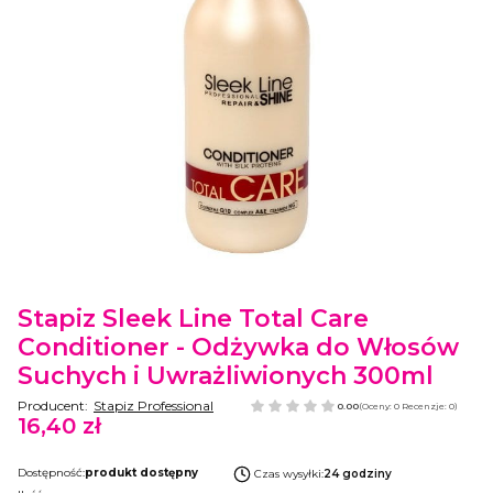
Etykiety
Stapiz Sleek Line Total Care
Conditioner - Odżywka do Włosów
Suchych i Uwrażliwionych 300ml
Producent:
Stapiz Professional
0.00
(Oceny: 0 Recenzje: 0)
16,40 zł
Cena
Dostępność:
produkt dostępny
Czas wysyłki:
24 godziny