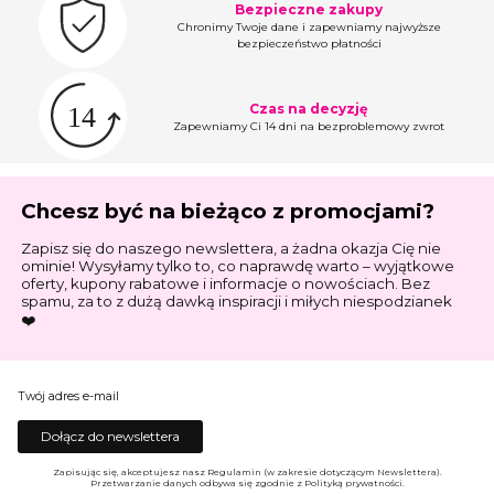
Bezpieczne zakupy
Chronimy Twoje dane i zapewniamy najwyższe
bezpieczeństwo płatności
Czas na decyzję
Zapewniamy Ci 14 dni na bezproblemowy zwrot
Chcesz być na bieżąco z promocjami?
Zapisz się do naszego newslettera, a żadna okazja Cię nie
ominie! Wysyłamy tylko to, co naprawdę warto – wyjątkowe
oferty, kupony rabatowe i informacje o nowościach. Bez
spamu, za to z dużą dawką inspiracji i miłych niespodzianek
❤️
Twój adres e-mail
Dołącz do newslettera
Zapisując się, akceptujesz nasz Regulamin (w zakresie dotyczącym Newslettera).
Przetwarzanie danych odbywa się zgodnie z Polityką prywatności.