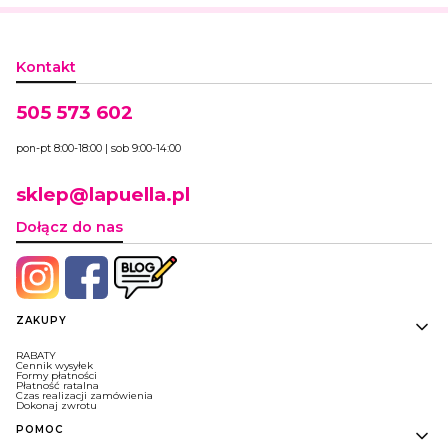
Kontakt
505 573 602
pon-pt 8:00-18:00 | sob 9:00-14:00
sklep@lapuella.pl
Dołącz do nas
Linki w stopce
ZAKUPY
RABATY
Cennik wysyłek
Formy płatności
Płatność ratalna
Czas realizacji zamówienia
Dokonaj zwrotu
POMOC