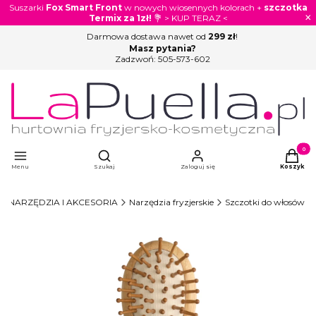
Suszarki
Fox Smart Front
w nowych wiosennych kolorach +
szczotka
×
Termix za 1zł!
💐 > KUP TERAZ <
Darmowa dostawa nawet od
299 zł
!
Masz pytania?
Zadzwoń:
505-573-602
Otwórz wyszukiwarkę
Produkty
Menu
Szukaj
Zaloguj się
Koszyk
NARZĘDZIA I AKCESORIA
Narzędzia fryzjerskie
Szczotki do włosów