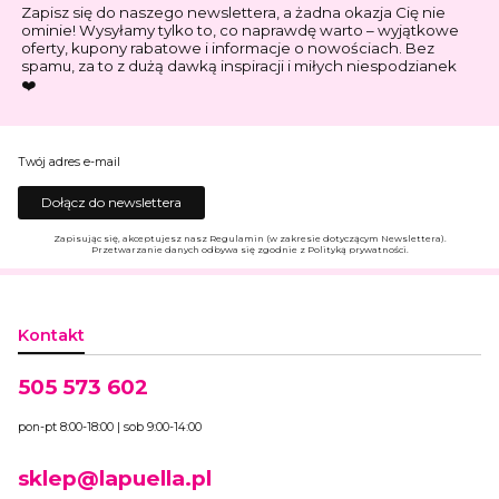
Zapisz się do naszego newslettera, a żadna okazja Cię nie
ominie! Wysyłamy tylko to, co naprawdę warto – wyjątkowe
oferty, kupony rabatowe i informacje o nowościach. Bez
spamu, za to z dużą dawką inspiracji i miłych niespodzianek
❤️
Twój adres e-mail
Dołącz do newslettera
Zapisując się, akceptujesz nasz Regulamin (w zakresie dotyczącym Newslettera).
Przetwarzanie danych odbywa się zgodnie z Polityką prywatności.
Kontakt
505 573 602
pon-pt 8:00-18:00 | sob 9:00-14:00
sklep@lapuella.pl