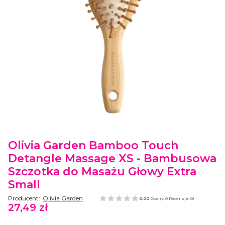
Etykiety
Olivia Garden Bamboo Touch
Detangle Massage XS - Bambusowa
Szczotka do Masażu Głowy Extra
Small
Producent:
Olivia Garden
0.00
(Oceny: 0 Recenzje: 0)
27,49 zł
Cena