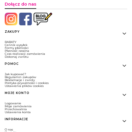
Dołącz do nas
Linki w stopce
ZAKUPY
RABATY
Cennik wysyłek
Formy płatności
Płatność ratalna
Czas realizacji zamówienia
Dokonaj zwrotu
POMOC
Jak kupować?
Regulamin zakupów
Reklamacje i zwroty
Polityka prywatności i cookies
Ustawienia plików cookies
MOJE KONTO
Logowanie
Moje zamówienia
Przechowalnia
Ustawienia konta
INFORMACJE
O nas