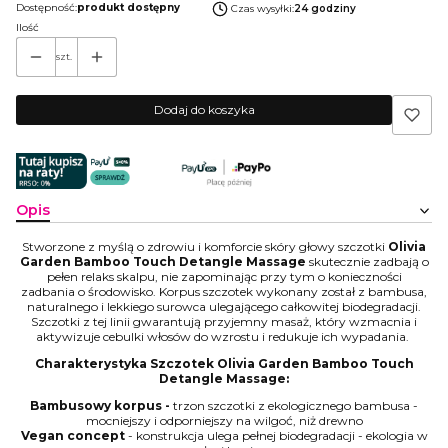
Dostępność:
produkt dostępny
Czas wysyłki:
24 godziny
Ilość
szt.
Dodaj do koszyka
Opis
Stworzone z myślą o zdrowiu i komforcie skóry głowy szczotki
Olivia
Garden Bamboo Touch Detangle Massage
skutecznie zadbają o
pełen relaks skalpu, nie zapominając przy tym o konieczności
zadbania o środowisko. Korpus szczotek wykonany został z bambusa,
naturalnego i lekkiego surowca ulegającego całkowitej biodegradacji.
Szczotki z tej linii gwarantują przyjemny masaż, który wzmacnia i
aktywizuje cebulki włosów do wzrostu i redukuje ich wypadania.
Charakterystyka Szczotek Olivia Garden Bamboo Touch
Detangle Massage:
Bambusowy korpus -
trzon szczotki z ekologicznego bambusa -
mocniejszy i odporniejszy na wilgoć, niż drewno
Vegan concept
- konstrukcja ulega pełnej biodegradacji - ekologia w