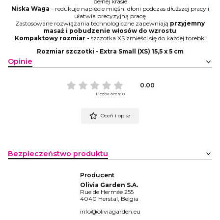
pełnej krasie
Niska Waga
- redukuje napięcie mięśni dłoni podczas dłuższej pracy i
ułatwia precyzyjną pracę
Zastosowane rozwiązania technologiczne zapewniają
przyjemny
masaż i pobudzenie włosów do wzrostu
Kompaktowy rozmiar -
szczotka XS zmieści się do każdej torebki
Rozmiar szczotki - Extra Small (XS) 15,5 x 5 cm
Opinie
0.00
Liczba ocen: 0
Oceń i opisz
Bezpieczeństwo produktu
Producent
Olivia Garden S.A.
Rue de Hermée 255
4040 Herstal, Belgia
info@oliviagarden.eu