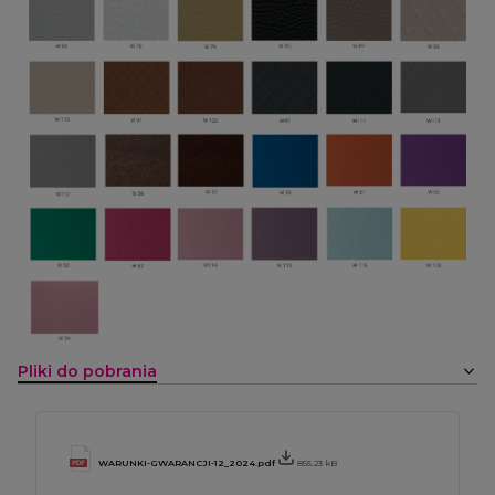
Pliki do pobrania
WARUNKI-GWARANCJI-12_2024.pdf
855.23 kB