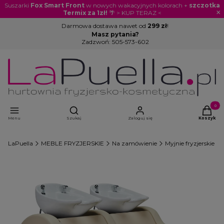
Suszarki
Fox Smart Front
w nowych wakacyjnych kolorach +
szczotka
×
Termix za 1zł!
🌴 > KUP TERAZ <
Darmowa dostawa nawet od
299 zł
!
Masz pytania?
Zadzwoń:
505-573-602
Otwórz wyszukiwarkę
Produkty
Menu
Szukaj
Zaloguj się
Koszyk
LaPuella
MEBLE FRYZJERSKIE
Na zamówienie
Myjnie fryzjerskie