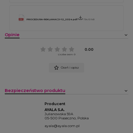
PROCEDURA-REKLAMACJI-12_2024.pdf
734.10 kB
Opinie
0.00
Liczba ocen: 0
Oceń i opisz
Bezpieczeństwo produktu
Producent
AYALA S.A.
Julianowska 59A
05-500 Piaseczno, Polska
ayala@ayala.com.pl