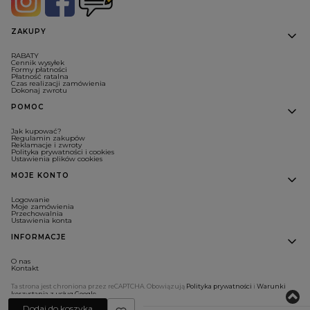
Linki w stopce
ZAKUPY
RABATY
Cennik wysyłek
Formy płatności
Płatność ratalna
Czas realizacji zamówienia
Dokonaj zwrotu
POMOC
Jak kupować?
Regulamin zakupów
Reklamacje i zwroty
Polityka prywatności i cookies
Ustawienia plików cookies
MOJE KONTO
Logowanie
Moje zamówienia
Przechowalnia
Ustawienia konta
INFORMACJE
O nas
Kontakt
Ta strona jest chroniona przez reCAPTCHA. Obowiązują
Polityka prywatności
i
Warunki
korzystania z usług Google
.
Dodaj do koszyka