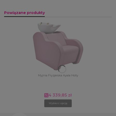
Powiązane produkty
Myjnia Fryzjerska Ayala Holly
4 339,85 zł
Cena promocyjna
Wybierz opcję