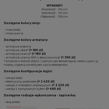
WYMIARY:
Wysokość - 114 cm
Szerokość - 141 cm
Głębokość - 136 cm
Dostępne kolory misy:
- misa biała
- misa czarna
Dostępne kolory armatury:
- armatura srebrna
- armatura złota*
(+ 180 zł)
- armatura czarna*
(+ 180 zł)
- armatura czarna SPA z deszczownicą*
(+ 360 zł)
*
armatura w kolorze złotym i czarnym jest delikatniejsza, należy czyścić ją
miękką, wilgotną szmatką bez użycia detergentów
Dostępne konfiguracje myjni:
- wersja basic
- elektryczny podnóżek
(+ 2 420 zł)
- wersja z masażem wibracyjnym
(+ 2 220 zł)
- wersja z zamykanym tyłem
(+ 460 zł)
Dostępne rodzaje wykończenia - tapicerka:
- skaj polski: