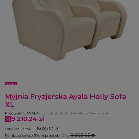
Etykiety
Okazja
Myjnia Fryzjerska Ayala Holly Sofa
XL
Producent:
AYALA
0.00
(Oceny: 0 Recenzje: 0)
9 210,24 zł
11 808,00 zł
Cena regularna:
8 608,08 zł
Najniższa cena z 30 dni przed obniżką: