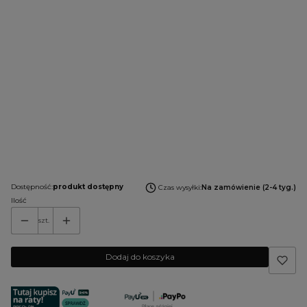
Wybierz
*
Armatura
Wybierz
Osłona na kark:
Opcjonalne
Wybierz
Uwagi do konfiguracji:
Opcjonalne
Dostępność:
produkt dostępny
Czas wysyłki:
Na zamówienie (2-4 tyg.)
Ilość
szt.
Dodaj do koszyka