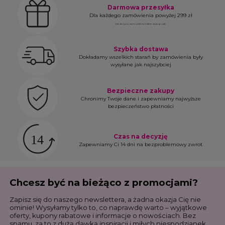
Darmowa przesyłka
Dla każdego zamówienia powyżej 299 zł
(nie dotyczy zamówień na meble i duży sprzęt)
Szybka dostawa
Dokładamy wszelkich starań by zamówienia były
wysyłane jak najszybciej
Bezpieczne zakupy
Chronimy Twoje dane i zapewniamy najwyższe
bezpieczeństwo płatności
Czas na decyzję
Zapewniamy Ci 14 dni na bezproblemowy zwrot
Chcesz być na bieżąco z promocjami?
Zapisz się do naszego newslettera, a żadna okazja Cię nie
ominie! Wysyłamy tylko to, co naprawdę warto – wyjątkowe
oferty, kupony rabatowe i informacje o nowościach. Bez
spamu, za to z dużą dawką inspiracji i miłych niespodzianek