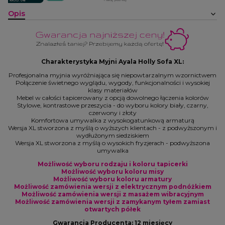
Opis
Charakterystyka Myjni Ayala Holly Sofa XL:
Profesjonalna myjnia wyróżniająca się niepowtarzalnym wzornictwem
Połączenie świetnego wyglądu, wygody, funkcjonalności i wysokiej
klasy materiałów
Mebel w całości tapicerowany z opcją dowolnego łączenia kolorów
Stylowe, kontrastowe przeszycia - do wyboru kolory biały, czarny,
czerwony i złoty
Komfortowa umywalka z wysokogatunkową armaturą
Wersja XL stworzona z myślą o wyższych klientach - z podwyższonym i
wydłużonym siedziskiem
Wersja XL stworzona z myślą o wysokich fryzjerach - podwyższona
umywalka
Możliwość wyboru rodzaju i koloru tapicerki
Możliwość wyboru koloru misy
Możliwość wyboru koloru armatury
Możliwość zamówienia wersji z elektrycznym podnóżkiem
Możliwość zamówienia wersji z masażem wibracyjnym
Możliwość zamówienia wersji z zamykanym tyłem zamiast
otwartych półek
Gwarancja Producenta: 12 miesięcy