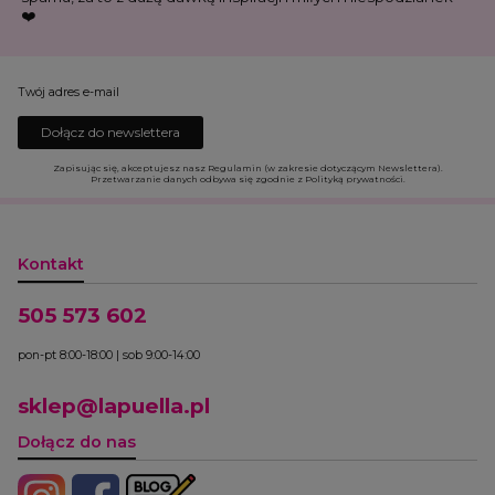
❤️
Twój adres e-mail
Dołącz do newslettera
Zapisując się, akceptujesz nasz Regulamin (w zakresie dotyczącym Newslettera).
Przetwarzanie danych odbywa się zgodnie z Polityką prywatności.
Kontakt
505 573 602
pon-pt 8:00-18:00 | sob 9:00-14:00
sklep@lapuella.pl
Dołącz do nas