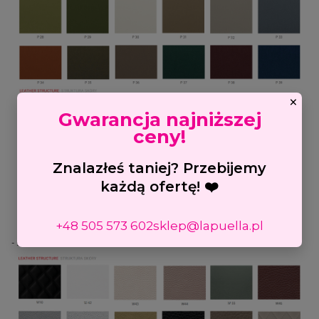
×
Gwarancja najniższej
ceny!
Znalazłeś taniej? Przebijemy
każdą ofertę! ❤️
+48 505 573 602
sklep@lapuella.pl
- skaj włoski
(+ 1820 zł)
: