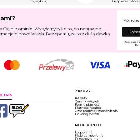
najszybciej
bezpieczeństwo p
jami?
Twój adres
a Cię nie ominie! Wysyłamy tylko to, co naprawdę
Dołącz
ormacje o nowościach. Bez spamu, za to z dużą dawką
Zapisując s
Prz
Linki w stopce
ZAKUPY
o nas
RABATY
Cennik wysyłek
Formy płatności
Płatność ratalna
Czas realizacji zamówienia
Dokonaj zwrotu
MOJE KONTO
Logowanie
Moje zamówienia
Przechowalnia