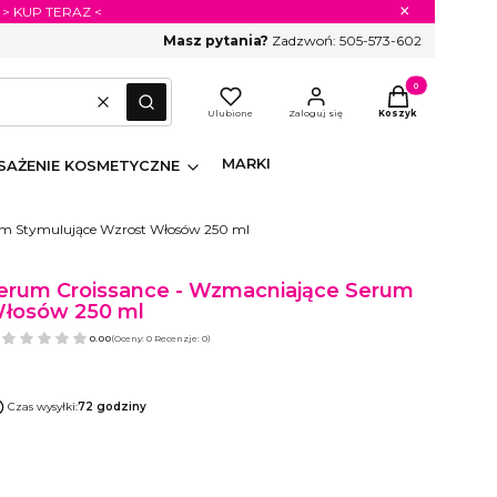
×
 > KUP TERAZ <
Masz pytania?
Zadzwoń:
505-573-602
Produkty w koszyk
Wyczyść
Szukaj
Ulubione
Zaloguj się
Koszyk
MARKI
AŻENIE KOSMETYCZNE
rum Stymulujące Wzrost Włosów 250 ml
Serum Croissance - Wzmacniające Serum
Włosów 250 ml
0.00
(Oceny: 0 Recenzje: 0)
Czas wysyłki:
72 godziny