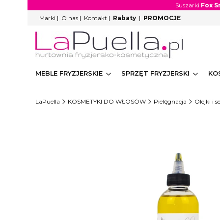
Suszarki
Fox S
Marki
|
O nas
|
Kontakt
|
Rabaty
|
PROMOCJE
MEBLE FRYZJERSKIE
SPRZĘT FRYZJERSKI
KO
LaPuella
KOSMETYKI DO WŁOSÓW
Pielęgnacja
Olejki i