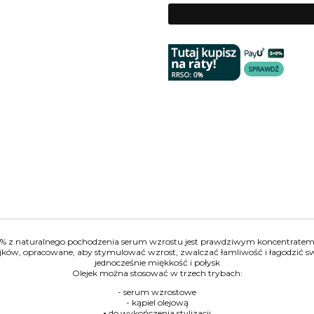
% z naturalnego pochodzenia serum wzrostu jest prawdziwym koncentratem 
olejków, opracowane, aby stymulować wzrost, zwalczać łamliwość i łagodzić
jednocześnie miękkość i połysk
Olejek można stosować w trzech trybach:
- serum wzrostowe
- kąpiel olejową
-
do wykończenia stylizacji