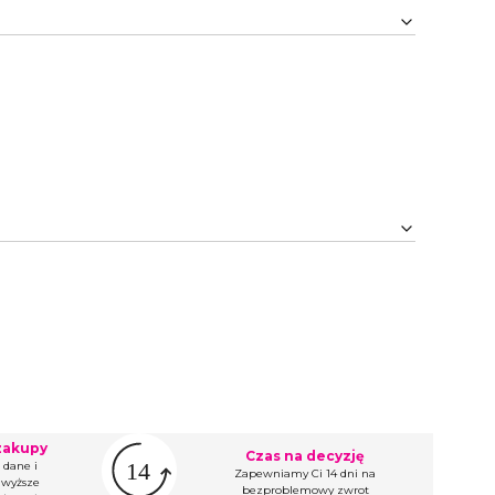
zakupy
Czas na decyzję
 dane i
Zapewniamy Ci 14 dni na
wyższe
bezproblemowy zwrot