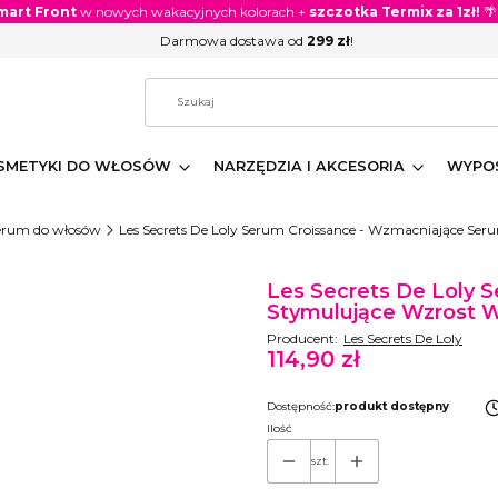
mart Front
w nowych wakacyjnych kolorach +
szczotka Termix za 1zł!
🌴
Darmowa dostawa od
299 zł
!
SMETYKI DO WŁOSÓW
NARZĘDZIA I AKCESORIA
WYPOS
 serum do włosów
Les Secrets De Loly Serum Croissance - Wzmacniające Se
Etykiety
Les Secrets De Loly 
Stymulujące Wzrost 
Producent:
Les Secrets De Loly
114,90 zł
Cena
Dostępność:
produkt dostępny
Ilość
szt.