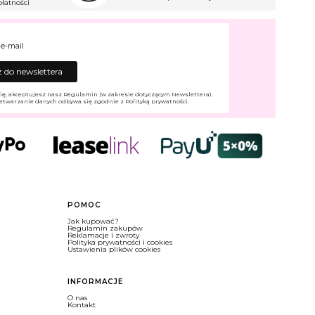
łatności
 e-mail
 do newslettera
ię, akceptujesz nasz Regulamin (w zakresie dotyczącym Newslettera).
etwarzanie danych odbywa się zgodnie z Polityką prywatności.
POMOC
Jak kupować?
Regulamin zakupów
Reklamacje i zwroty
Polityka prywatności i cookies
Ustawienia plików cookies
INFORMACJE
O nas
Kontakt