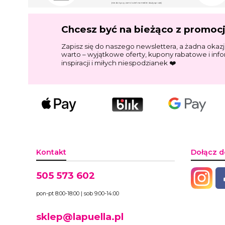
(nie dotyczy zamówień na meble i duży sprzęt)
Chcesz być na bieżąco z promoc
Zapisz się do naszego newslettera, a żadna okazj
warto – wyjątkowe oferty, kupony rabatowe i inf
inspiracji i miłych niespodzianek ❤️
Kontakt
Dołącz d
505 573 602
pon-pt 8:00-18:00 | sob 9:00-14:00
sklep@lapuella.pl