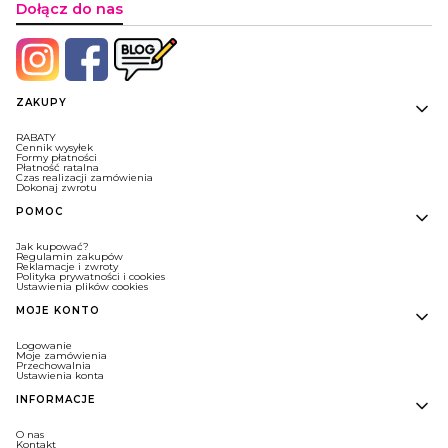
Dołącz do nas
Linki w stopce
ZAKUPY
RABATY
Cennik wysyłek
Formy płatności
Płatność ratalna
Czas realizacji zamówienia
Dokonaj zwrotu
POMOC
Jak kupować?
Regulamin zakupów
Reklamacje i zwroty
Polityka prywatności i cookies
Ustawienia plików cookies
MOJE KONTO
Logowanie
Moje zamówienia
Przechowalnia
Ustawienia konta
INFORMACJE
O nas
Kontakt