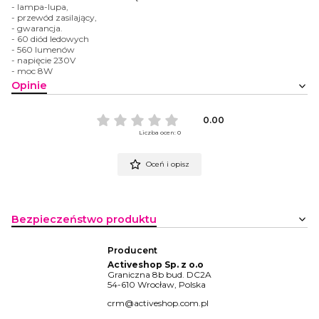
- lampa-lupa,
- przewód zasilający,
- gwarancja.
- 60 diód ledowych
- 560 lumenów
- napięcie 230V
- moc 8W
Opinie
0.00
Liczba ocen: 0
Oceń i opisz
Bezpieczeństwo produktu
Producent
Activeshop Sp. z o.o
Graniczna 8b bud. DC2A
54-610 Wrocław, Polska
crm@activeshop.com.pl