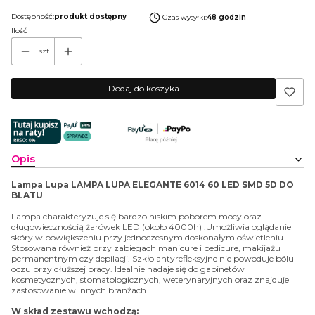
Dostępność:
produkt dostępny
Czas wysyłki:
48 godzin
Ilość
szt.
Dodaj do koszyka
Opis
Lampa Lupa LAMPA LUPA ELEGANTE 6014 60 LED SMD 5D DO
BLATU
Lampa charakteryzuje się bardzo niskim poborem mocy oraz
długowiecznością żarówek LED (około 4000h) .Umożliwia oglądanie
skóry w powiększeniu przy jednoczesnym doskonałym oświetleniu.
Stosowana również przy zabiegach manicure i pedicure, makijażu
permanentnym czy depilacji. Szkło antyrefleksyjne nie powoduje bólu
oczu przy dłuższej pracy. Idealnie nadaje się do gabinetów
kosmetycznych, stomatologicznych, weterynaryjnych oraz znajduje
zastosowanie w innych branżach.
W skład zestawu wchodzą: