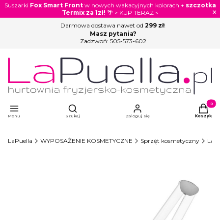
Suszarki
Fox Smart Front
w nowych wakacyjnych kolorach +
szczotka
×
Termix za 1zł!
🌴 > KUP TERAZ <
Darmowa dostawa nawet od
299 zł
!
Masz pytania?
Zadzwoń:
505-573-602
Otwórz wyszukiwarkę
Produkty
Menu
Szukaj
Zaloguj się
Koszyk
LaPuella
WYPOSAŻENIE KOSMETYCZNE
Sprzęt kosmetyczny
Lam