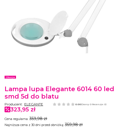
Etykiety
Okazja
Lampa lupa Elegante 6014 60 led
smd 5d do blatu
Producent:
ELEGANTE
0.00
(Oceny: 0 Recenzje: 0)
323,95 zł
359,98 zł
Cena regularna:
359,98 zł
Najniższa cena z 30 dni przed obniżką: