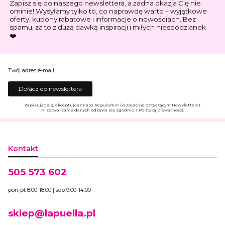
Zapisz się do naszego newslettera, a żadna okazja Cię nie
ominie! Wysyłamy tylko to, co naprawdę warto – wyjątkowe
oferty, kupony rabatowe i informacje o nowościach. Bez
spamu, za to z dużą dawką inspiracji i miłych niespodzianek
❤️
Twój adres e-mail
Dołącz do newslettera
Zapisując się, akceptujesz nasz Regulamin (w zakresie dotyczącym Newslettera).
Przetwarzanie danych odbywa się zgodnie z Polityką prywatności.
Kontakt
505 573 602
pon-pt 8:00-18:00 | sob 9:00-14:00
sklep@lapuella.pl