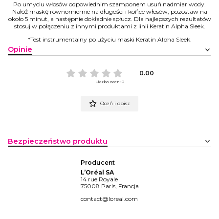
Po umyciu włosów odpowiednim szamponem usuń nadmiar wody.
Nałóż maskę równomiernie na długości i końce włosów, pozostaw na
około 5 minut, a następnie dokładnie spłucz. Dla najlepszych rezultatów
stosuj w połączeniu z innymi produktami z linii Keratin Alpha Sleek.
*Test instrumentalny po użyciu maski Keratin Alpha Sleek.
Opinie
0.00
Liczba ocen: 0
Oceń i opisz
Bezpieczeństwo produktu
Producent
L’Oréal SA
14 rue Royale
75008 Paris, Francja
contact@loreal.com