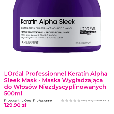
Etykiety
LOréal Professionnel Keratin Alpha
Sleek Mask - Maska Wygładzająca
do Włosów Niezdyscyplinowanych
500ml
Producent:
L Oreal Professionnel
0.00
(Oceny: 0 Recenzje: 0)
129,90 zł
Cena