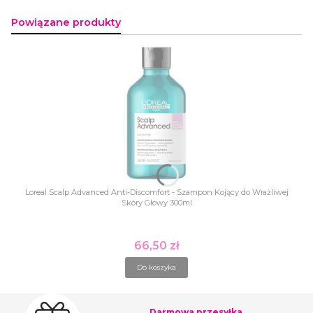
Powiązane produkty
Loreal Scalp Advanced Anti-Discomfort - Szampon Kojący do Wrażliwej
Skóry Głowy 300ml
66,50 zł
Cena
Do koszyka
Darmowa przesyłka