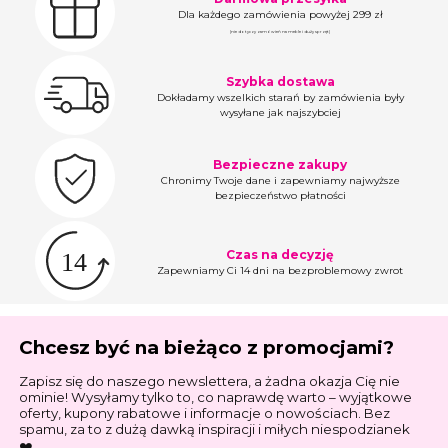
Dla każdego zamówienia powyżej 299 zł
(nie dotyczy zamówień na meble i duży sprzęt)
Szybka dostawa
Dokładamy wszelkich starań by zamówienia były
wysyłane jak najszybciej
Bezpieczne zakupy
Chronimy Twoje dane i zapewniamy najwyższe
bezpieczeństwo płatności
Czas na decyzję
Zapewniamy Ci 14 dni na bezproblemowy zwrot
Chcesz być na bieżąco z promocjami?
Zapisz się do naszego newslettera, a żadna okazja Cię nie
ominie! Wysyłamy tylko to, co naprawdę warto – wyjątkowe
oferty, kupony rabatowe i informacje o nowościach. Bez
spamu, za to z dużą dawką inspiracji i miłych niespodzianek
❤️