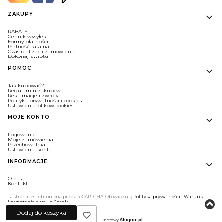
Linki w stopce
ZAKUPY
RABATY
Cennik wysyłek
Formy płatności
Płatność ratalna
Czas realizacji zamówienia
Dokonaj zwrotu
POMOC
Jak kupować?
Regulamin zakupów
Reklamacje i zwroty
Polityka prywatności i cookies
Ustawienia plików cookies
MOJE KONTO
Logowanie
Moje zamówienia
Przechowalnia
Ustawienia konta
INFORMACJE
O nas
Kontakt
Ta strona jest chroniona przez reCAPTCHA. Obowiązują
Polityka prywatności
i
Warunki
korzystania z usług Google
.
Dodaj do koszyka
Sklep internetowy
Shoper.pl