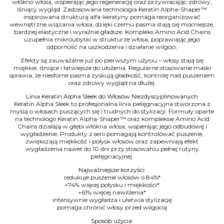
włókno włosa, wspierając jego regenerację oraz przywracając zdrowy,
lśniący wygląd. Zastosowana technologia Keratin Alpha-Shaper™
inspirowana strukturą alfa-keratyny pomaga reorganizować
wewnętrzne wiązania włosa, dzięki czemu pasma stają się mocniejsze,
bardziej elastyczne i wyraźnie gładsze. Kompleks Amino Acid Chains
uzupełnia mikroubytki w strukturze włosa, poprawiając jego
odporność na uszkodzenia i działanie wilgoci.
Efekty są zauważalne już po pierwszym użyciu – włosy stają się
miękkie, lśniące i łatwiejsze do ułożenia. Regularne stosowanie maski
sprawia, że niesforne pasma zyskują gładkość, kontrolę nad puszeniem
oraz zdrowy wygląd na dłużej.
Linia Keratin Alpha Sleek do Włosów Niezdyscyplinowanych
Keratin Alpha Sleek to profesjonalna linia pielęgnacyjna stworzona z
myślą o włosach puszących się i trudnych do stylizacji. Formuły oparte
na technologii Keratin Alpha-Shaper™ oraz kompleksie Amino Acid
Chains działają w głębi włókna włosa, wspierając jego odbudowę i
wygładzenie. Produkty z serii pomagają kontrolować puszenie,
zwiększają miękkość i połysk włosów oraz zapewniają efekt
wygładzenia nawet do 10 dni przy stosowaniu pełnej rutyny
pielęgnacyjnej.
Najważniejsze korzyści:
redukuje puszenie włosów o 84%*
+74% więcej połysku i miękkości*
+61% więcej nawilżenia*
intensywnie wygładza i ułatwia stylizację
pomaga chronić włosy przed wilgocią
Sposób użycia: