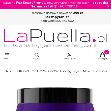
Suszarki
Fox Smart Front
w nowych wiosennych kolorach +
szczotka
×
Termix za 1zł!
💐 > KUP TERAZ <
Darmowa dostawa nawet od
299 zł
!
Masz pytania?
Zadzwoń:
505-573-602
Otwórz wyszukiwarkę
Produkty
Menu
Szukaj
Zaloguj się
Koszyk
LaPuella
KOSMETYKI DO WŁOSÓW
Pielęgnacja
Maski do włosów