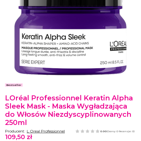
Etykiety
Bestseller
LOréal Professionnel Keratin Alpha
Sleek Mask - Maska Wygładzająca
do Włosów Niezdyscyplinowanych
250ml
Producent:
L Oreal Professionnel
0.00
(Oceny: 0 Recenzje: 0)
109,50 zł
Cena