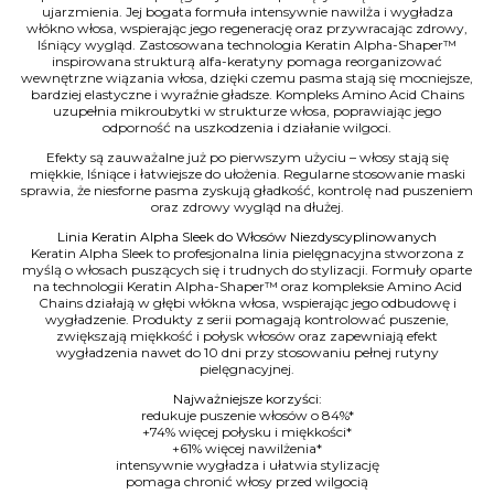
ujarzmienia. Jej bogata formuła intensywnie nawilża i wygładza
włókno włosa, wspierając jego regenerację oraz przywracając zdrowy,
lśniący wygląd. Zastosowana technologia Keratin Alpha-Shaper™
inspirowana strukturą alfa-keratyny pomaga reorganizować
wewnętrzne wiązania włosa, dzięki czemu pasma stają się mocniejsze,
bardziej elastyczne i wyraźnie gładsze. Kompleks Amino Acid Chains
uzupełnia mikroubytki w strukturze włosa, poprawiając jego
odporność na uszkodzenia i działanie wilgoci.
Efekty są zauważalne już po pierwszym użyciu – włosy stają się
miękkie, lśniące i łatwiejsze do ułożenia. Regularne stosowanie maski
sprawia, że niesforne pasma zyskują gładkość, kontrolę nad puszeniem
oraz zdrowy wygląd na dłużej.
Linia Keratin Alpha Sleek do Włosów Niezdyscyplinowanych
Keratin Alpha Sleek to profesjonalna linia pielęgnacyjna stworzona z
myślą o włosach puszących się i trudnych do stylizacji. Formuły oparte
na technologii Keratin Alpha-Shaper™ oraz kompleksie Amino Acid
Chains działają w głębi włókna włosa, wspierając jego odbudowę i
wygładzenie. Produkty z serii pomagają kontrolować puszenie,
zwiększają miękkość i połysk włosów oraz zapewniają efekt
wygładzenia nawet do 10 dni przy stosowaniu pełnej rutyny
pielęgnacyjnej.
Najważniejsze korzyści:
redukuje puszenie włosów o 84%*
+74% więcej połysku i miękkości*
+61% więcej nawilżenia*
intensywnie wygładza i ułatwia stylizację
pomaga chronić włosy przed wilgocią