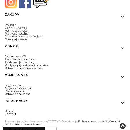
Linki w stopce
ZAKUPY
RABATY
Cennik wysyłek
Formy płatności
Płatność ratalna
Czas realizacji zamówienia
Dokonaj zwrotu
POMOC
Jak kupować?
Regulamin zakupów
Reklamacje i zwroty
Polityka prywatności i cookies
Ustawienia plików cookies
MOJE KONTO
Logowanie
Moje zamówienia
Przechowalnia
Ustawienia konta
INFORMACJE
O nas
Kontakt
Ta strona jest chroniona przez reCAPTCHA. Obowiązują
Polityka prywatności
i
Warunki
korzystania z usług Google
.