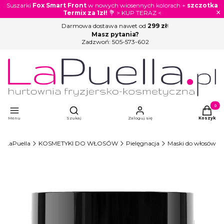
Suszarki
Fox Smart Front
w nowych wiosennych kolorach +
szczotka
×
Termix za 1zł!
💐 > KUP TERAZ <
Darmowa dostawa nawet od
299 zł
!
Masz pytania?
Zadzwoń:
505-573-602
Otwórz wyszukiwarkę
Produkty
Menu
Szukaj
Zaloguj się
Koszyk
LaPuella
KOSMETYKI DO WŁOSÓW
Pielęgnacja
Maski do włosów