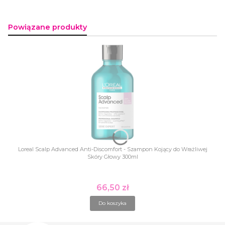
Powiązane produkty
Loreal Scalp Advanced Anti-Discomfort - Szampon Kojący do Wrażliwej
Skóry Głowy 300ml
66,50 zł
Cena
Do koszyka