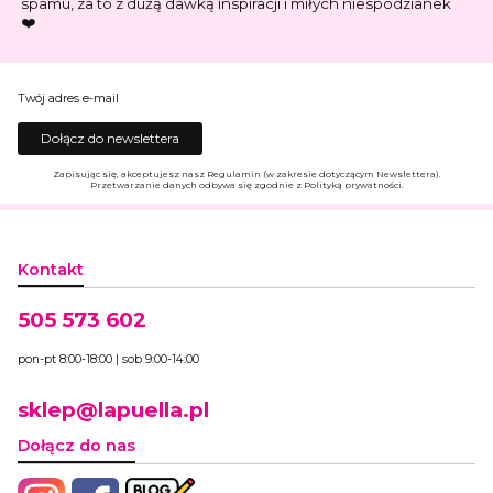
spamu, za to z dużą dawką inspiracji i miłych niespodzianek
❤️
Twój adres e-mail
Dołącz do newslettera
Zapisując się, akceptujesz nasz Regulamin (w zakresie dotyczącym Newslettera).
Przetwarzanie danych odbywa się zgodnie z Polityką prywatności.
Kontakt
505 573 602
pon-pt 8:00-18:00 | sob 9:00-14:00
sklep@lapuella.pl
Dołącz do nas