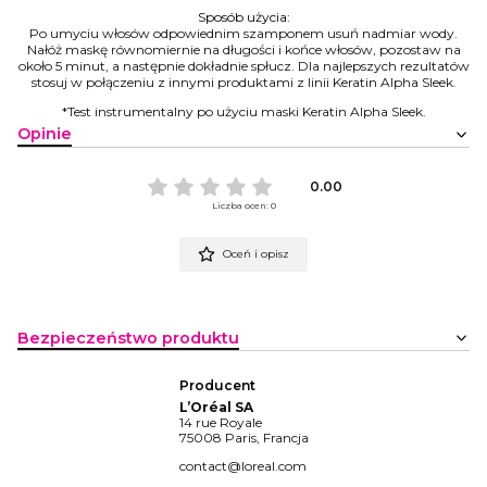
Sposób użycia:
Po umyciu włosów odpowiednim szamponem usuń nadmiar wody.
Nałóż maskę równomiernie na długości i końce włosów, pozostaw na
około 5 minut, a następnie dokładnie spłucz. Dla najlepszych rezultatów
stosuj w połączeniu z innymi produktami z linii Keratin Alpha Sleek.
*Test instrumentalny po użyciu maski Keratin Alpha Sleek.
Opinie
0.00
Liczba ocen: 0
Oceń i opisz
Bezpieczeństwo produktu
Producent
L’Oréal SA
14 rue Royale
75008 Paris, Francja
contact@loreal.com