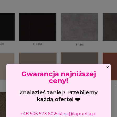
×
Gwarancja najniższej
ceny!
Znalazłeś taniej? Przebijemy
każdą ofertę! ❤️
+48 505 573 602
sklep@lapuella.pl