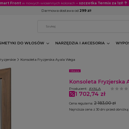
Smart Front
w nowych wiosennych kolorach +
szczotka Termix za 1zł!
💐
Darmowa dostawa od
299 zł
!
SMETYKI DO WŁOSÓW
NARZĘDZIA I AKCESORIA
WYPOS
ryzjerskie
Konsoleta Fryzjerska Ayala Wega
Etykiety
Okazja
Konsoleta Fryzjerska
Producent:
AYALA
1 702,74 zł
2 183,00 zł
Cena regularna:
Najniższa cena z 30 dni przed obniżką:
Wybierz wariant produktu:
Poszczególne warianty mogą różnić się 