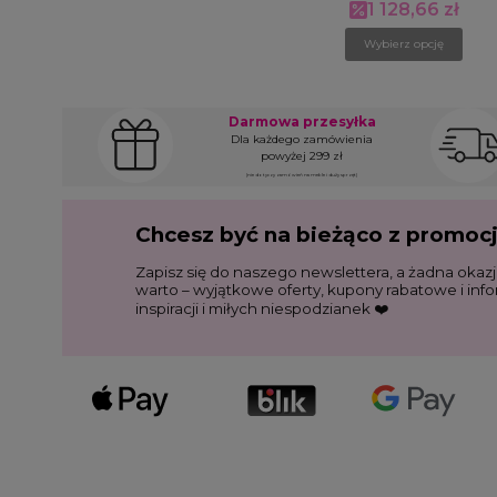
1 128,66 zł
Cena promocyjna
Wybierz opcję
Darmowa przesyłka
Dla każdego zamówienia
powyżej 299 zł
(nie dotyczy zamówień na meble i duży sprzęt)
Chcesz być na bieżąco z promoc
Zapisz się do naszego newslettera, a żadna okazj
warto – wyjątkowe oferty, kupony rabatowe i inf
inspiracji i miłych niespodzianek ❤️