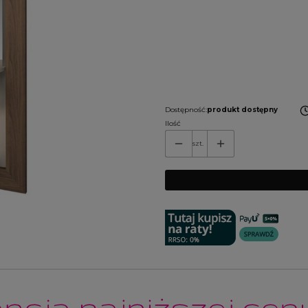
*
Płyta meblowa
Wybierz
Uwagi do konfiguracji:
Opcjonalne
Dostępność:
produkt dostępny
Ilość
szt.