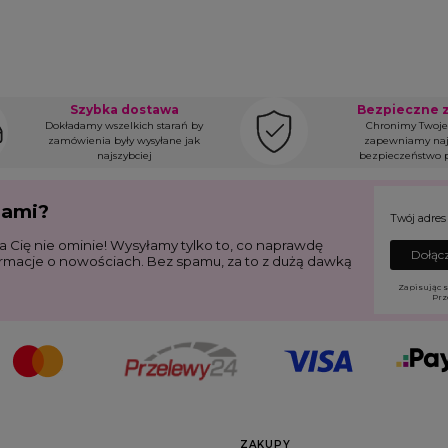
Szybka dostawa
Bezpieczne 
Dokładamy wszelkich starań by
Chronimy Twoje
zamówienia były wysyłane jak
zapewniamy naj
najszybciej
bezpieczeństwo p
jami?
Twój adres
a Cię nie ominie! Wysyłamy tylko to, co naprawdę
Dołącz
ormacje o nowościach. Bez spamu, za to z dużą dawką
Zapisując s
Prz
ZAKUPY