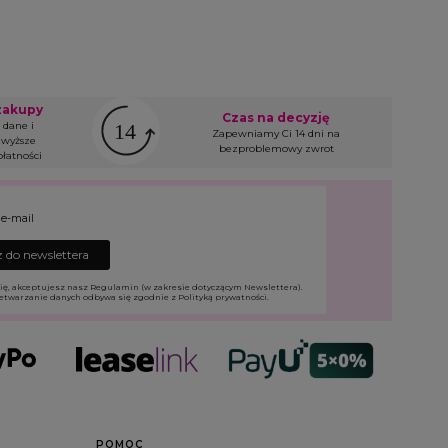
zakupy
Czas na decyzję
 dane i
Zapewniamy Ci 14 dni na
wyższe
bezproblemowy zwrot
łatności
 e-mail
 do newslettera
ię, akceptujesz nasz Regulamin (w zakresie dotyczącym Newslettera).
etwarzanie danych odbywa się zgodnie z Polityką prywatności.
POMOC