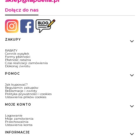
Dołącz do nas
Linki w stopce
ZAKUPY
RABATY
Cennik wysyłek
Formy płatności
Płatność ratalna
Czas realizacji zamówienia
Dokonaj zwrotu
POMOC
Jak kupować?
Regulamin zakupów
Reklamacje i zwroty
Polityka prywatności i cookies
Ustawienia plików cookies
MOJE KONTO
Logowanie
Moje zamówienia
Przechowalnia
Ustawienia konta
INFORMACJE