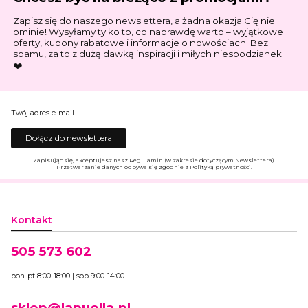
Zapisz się do naszego newslettera, a żadna okazja Cię nie
ominie! Wysyłamy tylko to, co naprawdę warto – wyjątkowe
oferty, kupony rabatowe i informacje o nowościach. Bez
spamu, za to z dużą dawką inspiracji i miłych niespodzianek
❤️
Twój adres e-mail
Dołącz do newslettera
Zapisując się, akceptujesz nasz Regulamin (w zakresie dotyczącym Newslettera).
Przetwarzanie danych odbywa się zgodnie z Polityką prywatności.
Kontakt
505 573 602
pon-pt 8:00-18:00 | sob 9:00-14:00
sklep@lapuella.pl