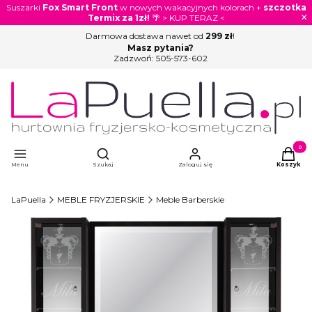
Suszarki
Fox Smart Front
w nowych wakacyjnych kolorach +
szczotka
×
Termix za 1zł!
🌴 > KUP TERAZ <
Darmowa dostawa nawet od
299 zł
!
Masz pytania?
Zadzwoń:
505-573-602
Otwórz wyszukiwarkę
Produkty
Menu
Szukaj
Zaloguj się
Koszyk
LaPuella
MEBLE FRYZJERSKIE
Meble Barberskie