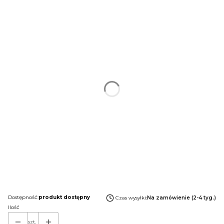
Poszczególne warianty mogą różnić się ceną
*
Rodzaj blatu
Wybierz
*
Wyposażenie
Wybierz
*
Płyta Meblowa
Wybierz
*
Wyposażenie dodatkowe
Wybierz
Uwagi do konfiguracji:
Opcjonalne
Dostępność:
produkt dostępny
Czas wysyłki:
Na zamówienie (2-4 tyg.)
Ilość
szt.