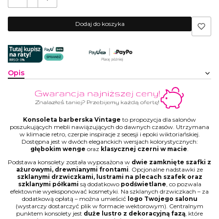
Dodaj do koszyka
Opis
Konsoleta barberska Vintage
to propozycja dla salonów
poszukujących mebli nawiązujących do dawnych czasów. Utrzymana
w klimacie retro, czerpie inspiracje z secesji i epoki wiktoriańskiej.
Dostępna jest w dwóch eleganckich wersjach kolorystycznych:
głębokim wenge
oraz
klasycznej czerni w macie
.
Podstawa konsolety została wyposażona w
dwie zamknięte szafki z
ażurowymi, drewnianymi frontami
. Opcjonalne nadstawki ze
szklanymi drzwiczkami, lustrami na plecach szafek oraz
szklanymi półkami
są dodatkowo
podświetlane
, co pozwala
efektownie wyeksponować kosmetyki. Na szklanych drzwiczkach – za
dodatkową opłatą – można umieścić
logo Twojego salonu
(wystarczy dostarczyć plik w formacie wektorowym). Centralnym
punktem konsolety jest
duże lustro z dekoracyjną fazą
, które