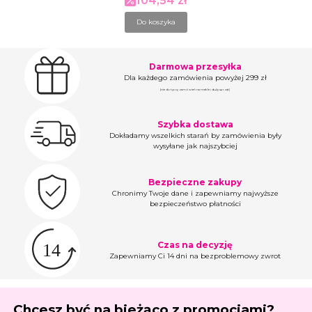
104,54 zł
Do koszyka
Darmowa przesyłka
Dla każdego zamówienia powyżej 299 zł
(nie dotyczy zamówień na meble i duży sprzęt)
Szybka dostawa
Dokładamy wszelkich starań by zamówienia były
wysyłane jak najszybciej
Bezpieczne zakupy
Chronimy Twoje dane i zapewniamy najwyższe
bezpieczeństwo płatności
Czas na decyzję
Zapewniamy Ci 14 dni na bezproblemowy zwrot
Chcesz być na bieżąco z promocjami?