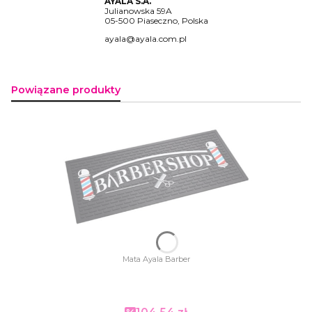
AYALA S.A.
Julianowska 59A
05-500 Piaseczno, Polska
ayala@ayala.com.pl
Powiązane produkty
Mata Ayala Barber
Cena promocyjna