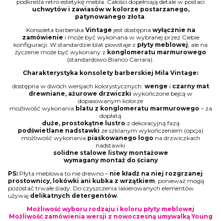
podkreśla retro estetykę mebla. Całości dopełniają detale w postaci
uchwytów i zawiasów w kolorze postarzanego,
patynowanego złota
.
Konsoleta barberska
Vintage
jest dostępna
wyłącznie na
zamówienie
i może być wykonana w wybranej przez Ciebie
konfiguracji. W standardzie blat powstaje z
płyty meblowej
, ale na
życzenie może być wykonany z
konglomeratu marmurowego
(standardowo Bianco Carrara).
Charakterystyka konsolety barberskiej Mila Vintage:
dostępna w dwóch wersjach kolorystycznych:
wenge
i
czarny mat
drewniane, ażurowe drzwiczki
wykończone bejcą w
dopasowanym kolorze
możliwość wykonania
blatu z konglomeratu marmurowego
– za
dopłatą
duże, prostokątne lustro
z dekoracyjną fazą
podświetlane nadstawki
ze szklanym wykończeniem (opcja)
możliwość wykonania
piaskowanego logo
na drzwiczkach
nadstawki
solidne stalowe listwy montażowe
wymagany montaż do ściany
PS:
Płyta meblowa to nie drewno –
nie kładź na niej rozgrzanej
prostownicy, lokówki ani kubka z wrzątkiem
, ponieważ mogą
pozostać trwałe ślady. Do czyszczenia lakierowanych elementów
używaj
delikatnych detergentów
.
Możliwość wyboru rodzaju i koloru płyty meblowej
Możliwość zamówienia wersji z nowoczesną umywalką Young