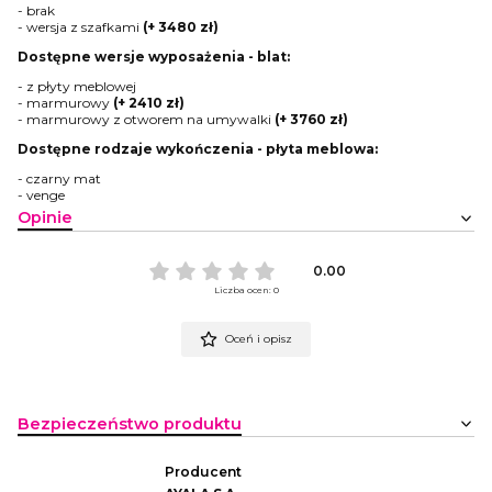
- brak
- wersja z szafkami
(+ 3480 zł)
Dostępne wersje wyposażenia - blat:
- z płyty meblowej
- marmurowy
(+ 2410 zł)
- marmurowy z otworem na umywalki
(+ 3760 zł)
Dostępne rodzaje wykończenia - płyta meblowa:
- czarny mat
- venge
Opinie
0.00
Liczba ocen: 0
Oceń i opisz
Bezpieczeństwo produktu
Producent