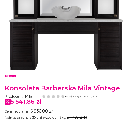
Etykiety
Okazja
Konsoleta Barberska Mila Vintage
Producent:
Mila
0.00
(Oceny: 0 Recenzje: 0)
5 541,86 zł
6 936,00 zł
Cena regularna:
5 179,12 zł
Najniższa cena z 30 dni przed obniżką:
Wybierz wariant produktu: