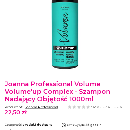
Etykiety
Joanna Professional Volume
Volume'up Complex - Szampon
Nadający Objętość 1000ml
Producent:
Joanna Professional
0.00
(Oceny: 0 Recenzje: 0)
22,50 zł
Cena
Dostępność:
produkt dostępny
Czas wysyłki:
48 godzin