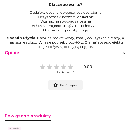
Dlaczego warto?
Dodaje widocznej objętości bez obciążania
Oczyszcza skutecznie i delikatnie
Wzmacnia i wygładza pasma
Włosy są miękkie, sprężyste i pełne życia
Idealna baza pod stylizację
Sposób użycia:
Nałóż na mokre włosy, masuj do uzyskania piany, a
następnie spłucz. W razie potrzeby powtórz. Dla najlepszego efektu
stosuj z odżywką dodającą objętości.
Opinie
0.00
Liczba ocen: 0
Oceń i opisz
Powiązane produkty
Nowość