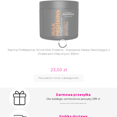
Joanna Professional Shine Milk Proteins - Kokosowa Maska Nawilżająca z
Proteinami Mlecznymi 500ml
23,50 zł
Cena
Powiadom mnie o dostępności
Darmowa przesyłka
Dla każdego zamówienia powyżej 299 zł
(nie dotyczy zamówień na meble i duży sprzęt)
Szybka dostawa