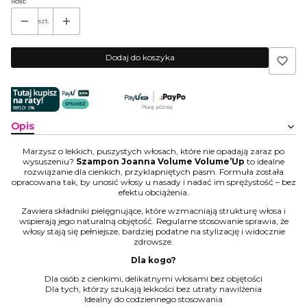
Ilość
szt.
Dodaj do koszyka
Opis
Marzysz o lekkich, puszystych włosach, które nie opadają zaraz po
wysuszeniu?
Szampon Joanna Volume Volume’Up
to idealne
rozwiązanie dla cienkich, przyklapniętych pasm. Formuła została
opracowana tak, by unosić włosy u nasady i nadać im sprężystość – bez
efektu obciążenia.
Zawiera składniki pielęgnujące, które wzmacniają strukturę włosa i
wspierają jego naturalną objętość. Regularne stosowanie sprawia, że
włosy stają się pełniejsze, bardziej podatne na stylizację i widocznie
zdrowsze.
Dla kogo?
Dla osób z cienkimi, delikatnymi włosami bez objętości
Dla tych, którzy szukają lekkości bez utraty nawilżenia
Idealny do codziennego stosowania