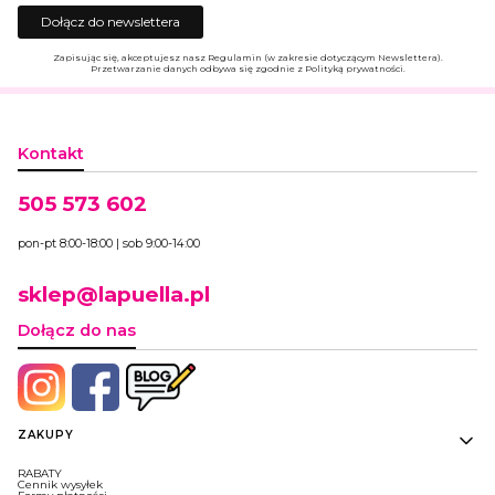
Dołącz do newslettera
Zapisując się, akceptujesz nasz Regulamin (w zakresie dotyczącym Newslettera).
Przetwarzanie danych odbywa się zgodnie z Polityką prywatności.
Kontakt
505 573 602
pon-pt 8:00-18:00 | sob 9:00-14:00
sklep@lapuella.pl
Dołącz do nas
Linki w stopce
ZAKUPY
RABATY
Cennik wysyłek