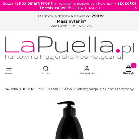
Suszarki
Fox Smart Front
w nowych wakacyjnych kolorach +
szczotka
×
Termix za 1zł!
🌴 > KUP TERAZ <
Darmowa dostawa nawet od
299 zł
!
Masz pytania?
Zadzwoń:
505-573-602
Otwórz wyszukiwarkę
Produkty
Menu
Szukaj
Zaloguj się
Koszyk
LaPuella
KOSMETYKI DO WŁOSÓW
Pielęgnacja
Suche szampony