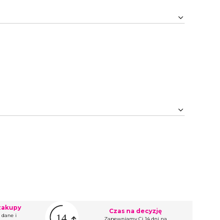
zakupy
Czas na decyzję
 dane i
Zapewniamy Ci 14 dni na