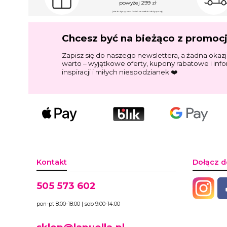
powyżej 299 zł
(nie dotyczy zamówień na meble i duży sprzęt)
Chcesz być na bieżąco z promoc
Zapisz się do naszego newslettera, a żadna okazj
warto – wyjątkowe oferty, kupony rabatowe i inf
inspiracji i miłych niespodzianek ❤️
Kontakt
Dołącz d
505 573 602
pon-pt 8:00-18:00 | sob 9:00-14:00