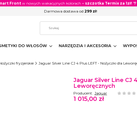
mart Front
w nowych wakacyjnych kolorach +
szczotka Termix za 1zł!
🌴
Darmowa dostawa od
299 zł
!
SMETYKI DO WŁOSÓW
NARZĘDZIA I AKCESORIA
WYPOS
Nożyczki fryzjerskie
Jaguar Silver Line CJ 4 Plus LEFT - Nożyczki dla Lewor
Etykiety
Jaguar Silver Line CJ 
Leworęcznych
Producent:
Jaguar
1 015,00 zł
Cena
Wybierz wariant produktu:
Poszczególne warianty mogą różnić się 
*
Nożyczki - rozmiar