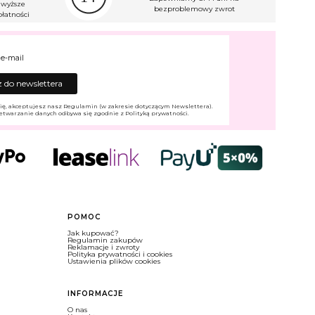
wyższe
bezproblemowy zwrot
łatności
 e-mail
 do newslettera
ię, akceptujesz nasz Regulamin (w zakresie dotyczącym Newslettera).
etwarzanie danych odbywa się zgodnie z Polityką prywatności.
POMOC
Jak kupować?
Regulamin zakupów
Reklamacje i zwroty
Polityka prywatności i cookies
Ustawienia plików cookies
INFORMACJE
O nas