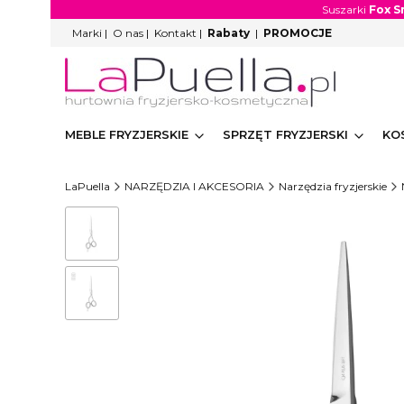
Suszarki
Fox S
Marki
|
O nas
|
Kontakt
|
Rabaty
|
PROMOCJE
MEBLE FRYZJERSKIE
SPRZĘT FRYZJERSKI
KO
LaPuella
NARZĘDZIA I AKCESORIA
Narzędzia fryzjerskie