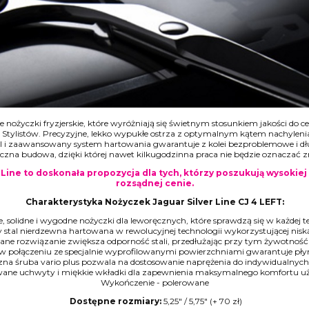
e nożyczki fryzjerskie, które wyróżniają się świetnym stosunkiem jakości do c
tylistów. Precyzyjne, lekko wypukłe ostrza z optymalnym kątem nachylenia 
 i zaawansowany system hartowania gwarantuje z kolei bezproblemowe i dł
czna budowa, dzięki której nawet kilkugodzinna praca nie będzie oznaczać z
Line to doskonała propozycja dla tych, którzy poszukują wysokiej 
rozsądnej cenie.
Charakterystyka Nożyczek Jaguar Silver Line CJ 4 LEFT:
e, solidne i wygodne nożyczki dla leworęcznych, które sprawdzą się w każdej te
y stal nierdzewna hartowana w rewolucyjnej technologii wykorzystującej nis
ane rozwiązanie zwiększa odporność stali, przedłużając przy tym żywotność
 w połączeniu ze specjalnie wyprofilowanymi powierzchniami gwarantuje pły
zna śruba vario plus pozwala na dostosowanie naprężenia do indywidualnych
wane uchwyty i miękkie wkładki dla zapewnienia maksymalnego komfortu u
Wykończenie - polerowane
Dostępne rozmiary:
5,25" / 5,75" (+ 70 zł)