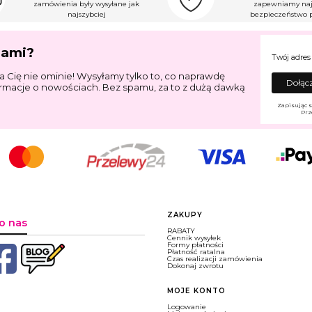
zamówienia były wysyłane jak
zapewniamy naj
najszybciej
bezpieczeństwo p
jami?
Twój adres
a Cię nie ominie! Wysyłamy tylko to, co naprawdę
Dołącz
ormacje o nowościach. Bez spamu, za to z dużą dawką
Zapisując s
Prz
Linki w stopce
ZAKUPY
o nas
RABATY
Cennik wysyłek
Formy płatności
Płatność ratalna
Czas realizacji zamówienia
Dokonaj zwrotu
MOJE KONTO
Logowanie