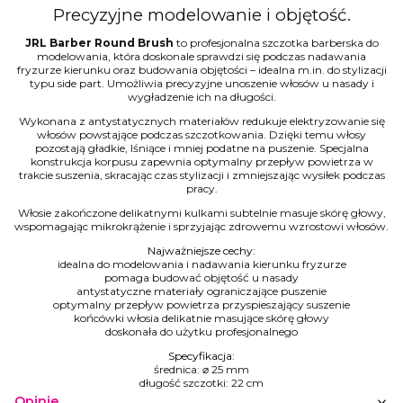
Precyzyjne modelowanie i objętość.
JRL Barber Round Brush
to profesjonalna szczotka barberska do
modelowania, która doskonale sprawdzi się podczas nadawania
fryzurze kierunku oraz budowania objętości – idealna m.in. do stylizacji
typu side part. Umożliwia precyzyjne unoszenie włosów u nasady i
wygładzenie ich na długości.
Wykonana z antystatycznych materiałów redukuje elektryzowanie się
włosów powstające podczas szczotkowania. Dzięki temu włosy
pozostają gładkie, lśniące i mniej podatne na puszenie. Specjalna
konstrukcja korpusu zapewnia optymalny przepływ powietrza w
trakcie suszenia, skracając czas stylizacji i zmniejszając wysiłek podczas
pracy.
Włosie zakończone delikatnymi kulkami subtelnie masuje skórę głowy,
wspomagając mikrokrążenie i sprzyjając zdrowemu wzrostowi włosów.
Najważniejsze cechy:
idealna do modelowania i nadawania kierunku fryzurze
pomaga budować objętość u nasady
antystatyczne materiały ograniczające puszenie
optymalny przepływ powietrza przyspieszający suszenie
końcówki włosia delikatnie masujące skórę głowy
doskonała do użytku profesjonalnego
Specyfikacja:
średnica: ⌀ 25 mm
długość szczotki: 22 cm
Opinie