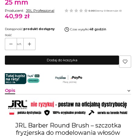
25 mm
Producent:
JRL Professional
0.00
(Oceny: 0 Recenzje: 0)
40,99 zł
Cena
Dostępność:
produkt dostępny
Czas wysyłki:
48 godzin
Ilość
szt.
Dodaj do koszyka
Opis
JRL Barber Round Brush – szczotka
fryzjerska do modelowania włosów