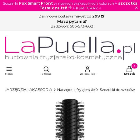
Suszarki
Fox Smart Front
w nowych wakacyjnych kolorach +
szczotka
×
Termix za 1zł!
🌴 > KUP TERAZ <
Darmowa dostawa nawet od
299 zł
!
Masz pytania?
Zadzwoń:
505-573-602
Otwórz wyszukiwarkę
Produkty
Menu
Szukaj
Zaloguj się
Koszyk
NARZĘDZIA I AKCESORIA
Narzędzia fryzjerskie
Szczotki do włosów