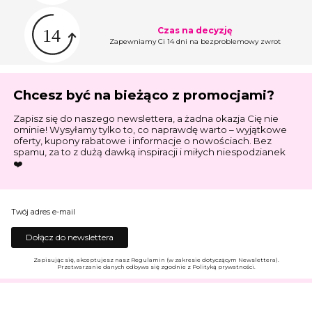
Czas na decyzję
Zapewniamy Ci 14 dni na bezproblemowy zwrot
Chcesz być na bieżąco z promocjami?
Zapisz się do naszego newslettera, a żadna okazja Cię nie
ominie! Wysyłamy tylko to, co naprawdę warto – wyjątkowe
oferty, kupony rabatowe i informacje o nowościach. Bez
spamu, za to z dużą dawką inspiracji i miłych niespodzianek
❤️
Twój adres e-mail
Dołącz do newslettera
Zapisując się, akceptujesz nasz Regulamin (w zakresie dotyczącym Newslettera).
Przetwarzanie danych odbywa się zgodnie z Polityką prywatności.