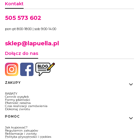
Kontakt
505 573 602
pon-pt 8:00-18:00 | sob 9:00-14:00
sklep@lapuella.pl
Dołącz do nas
Linki w stopce
ZAKUPY
RABATY
Cennik wysyłek
Formy płatności
Płatność ratalna
Czas realizacji zamówienia
Dokonaj zwrotu
POMOC
Jak kupować?
Regulamin zakupów
Reklamacje i zwroty
Polityka prywatności i cookies