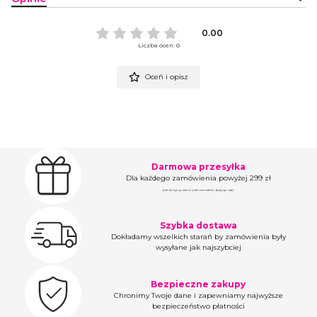
0.00
Liczba ocen: 0
Oceń i opisz
Darmowa przesyłka
Dla każdego zamówienia powyżej 299 zł
(nie dotyczy zamówień na meble i duży sprzęt)
Szybka dostawa
Dokładamy wszelkich starań by zamówienia były
wysyłane jak najszybciej
Bezpieczne zakupy
Chronimy Twoje dane i zapewniamy najwyższe
bezpieczeństwo płatności