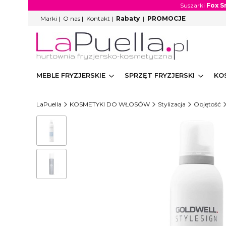
Suszarki
Fox S
Marki
|
O nas
|
Kontakt
|
Rabaty
|
PROMOCJE
MEBLE FRYZJERSKIE
SPRZĘT FRYZJERSKI
KO
LaPuella
KOSMETYKI DO WŁOSÓW
Stylizacja
Objętość