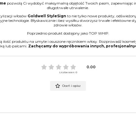
lume
pozwolą Ci wydobyć maksymalną objętość Twoich pasm, zapewniając im 
długotrwałe utrwalenie.
lizacji włosów
Goldwell StyleSign
to nie tylko nowe produkty, odświeżony
ne technologie. Błyskawicznie i bez wysiłku stworzysz trwałe i efektowne sty
zdrowie włosów.
Poprzednio produkt dostępny jako TOP WHIP.
lką ilość produktu na umyte i osuszone ręcznikiem włosy. Rozprowadź kosmet
tką lub palcami.
Zachęcamy do wypróbowania innych, profesjonalnych
0.00
Liczba ocen: 0
Oceń i opisz