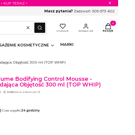
×
 > KUP TERAZ <
Masz pytania?
Zadzwoń:
505-573-602
Produkty w koszyk
Wyczyść
Szukaj
Ulubione
Zaloguj się
Koszyk
MARKI
AŻENIE KOSMETYCZNE
 Nadająca Objętość 300 ml (TOP WHIP)
lume Bodifying Control Mousse -
dająca Objętość 300 ml (TOP WHIP)
0.00
(Oceny: 0 Recenzje: 0)
Czas wysyłki:
24 godziny