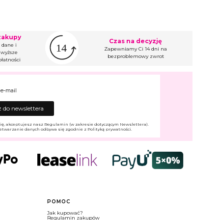
zakupy
Czas na decyzję
 dane i
Zapewniamy Ci 14 dni na
wyższe
bezproblemowy zwrot
łatności
 e-mail
 do newslettera
ię, akceptujesz nasz Regulamin (w zakresie dotyczącym Newslettera).
etwarzanie danych odbywa się zgodnie z Polityką prywatności.
POMOC
Jak kupować?
Regulamin zakupów