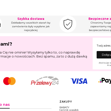
Szybka dostawa
Bezpieczne 
Dokładamy wszelkich starań by
Chronimy Twoje
zamówienia były wysyłane jak
zapewniamy naj
najszybciej
bezpieczeństwo p
jami?
Twój adres
a Cię nie ominie! Wysyłamy tylko to, co naprawdę
Dołącz
ormacje o nowościach. Bez spamu, za to z dużą dawką
Zapisując s
Prz
Linki w stopce
ZAKUPY
o nas
RABATY
Cennik wysyłek