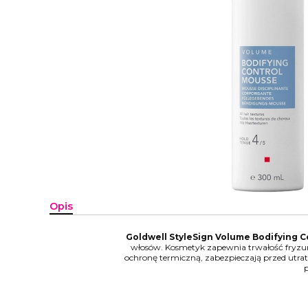
Opis
Goldwell StyleSign Volume Bodifying 
włosów. Kosmetyk zapewnia trwałość fryzury
ochronę termiczną, zabezpieczają przed utra