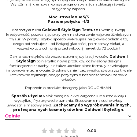
Wyróżnia ją kremowa konsystencja ułatwiająca aplikację i świeży,
przyjemny zapach.
Moc utrwalenia: 5/5
Poziom połysku: -1/3
Kosmetyki z linii
Goldwell StyleSign Texture
uwolnią Twoją
kreatywność, pozwalając przy tym na stworzenie najprzeróżniejszych
fryzur. W prosty i szybki sposób wykreujesz na głowie dokładnie to,
czego potrzebujesz - od lśniącej gładkości, po matowy nieład, a
wszystko to z ochroną przed wilgocią nawet do 72 godzin!
Gama kosmetyków do wszechstronnej stylizacji włosów
Goldwell
StyleSign
to nie tylko nowe produkty, odświeżony design i
fantastyczne zapachy, ale także udoskonalone formuły zawierające
innowacyjne technologie. Błyskawicznie i bez wysiłku stworzysz trwałe
i efektowne stylizacje, dbając przy tym o bezpieczeństwo i zdrowie
włosów.
Poprzednio produkt dostępny jako ROUGHMAN.
Sposób użycia:
Nałóż pastę na lekko wilgotne lub suche włosy i
wystylizuj fryzurę wedle uznania. Stosowanie na suche włosy
uwydatnia matowy efekt.
Zachęcamy do wypróbowania innych,
profesjonalnych kosmetyków linii Goldwell StyleSign.
Opinie
0.00
Liczba ocen: 0