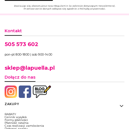
Zapisując się, akceptujesz nasz Regulamin (w zakresie dotyczącym Newslettera).
Przetwarzanie danych odbywa się zgodnie z Polityką prywatności.
Kontakt
505 573 602
pon-pt 8:00-18:00 | sob 9:00-14:00
sklep@lapuella.pl
Dołącz do nas
Linki w stopce
ZAKUPY
RABATY
Cennik wysyłek
Formy płatności
Płatność ratalna
Czas realizacji zamówienia
Dokonaj zwrotu