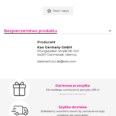
Oceń i opisz
Bezpieczeństwo produktu
Producent
Kao Germany GmbH
Pfungstädter Straße 98-100
64297 Darmstadt, Niemcy
datenschutz.de@kao.com
Darmowa przesyłka
Dla każdego zamówienia powyżej 299 zł
(nie dotyczy zamówień na meble i duży sprzęt)
Szybka dostawa
Dokładamy wszelkich starań by zamówienia były
wysyłane jak najszybciej