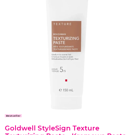
Etykiety
Bestseller
Goldwell StyleSign Texture