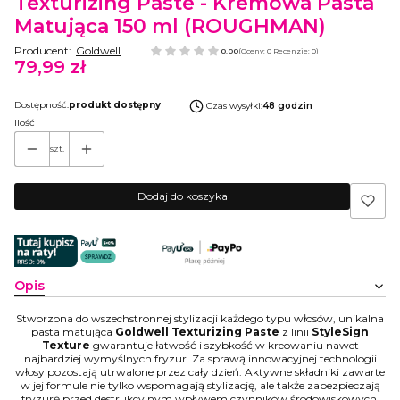
Texturizing Paste - Kremowa Pasta
Matująca 150 ml (ROUGHMAN)
Producent:
Goldwell
0.00
(Oceny: 0 Recenzje: 0)
79,99 zł
Cena
Dostępność:
produkt dostępny
Czas wysyłki:
48 godzin
Ilość
szt.
Dodaj do koszyka
Opis
Stworzona do wszechstronnej stylizacji każdego typu włosów, unikalna
pasta matująca
Goldwell Texturizing Paste
z linii
StyleSign
Texture
gwarantuje łatwość i szybkość w kreowaniu nawet
najbardziej wymyślnych fryzur. Za sprawą innowacyjnej technologii
włosy pozostają utrwalone przez cały dzień. Aktywne składniki zawarte
w jej formule nie tylko wspomagają stylizację, ale także zabezpieczają
fryzurę przed destrukcyjnym wpływem czynników środowiskowych.