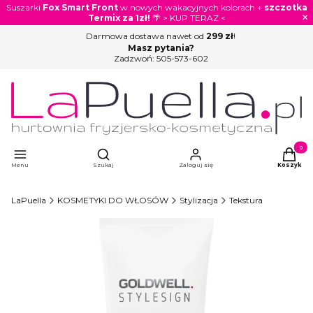
Suszarki
Fox Smart Front
w nowych wakacyjnych kolorach +
szczotka
×
Termix za 1zł!
🌴 > KUP TERAZ <
Darmowa dostawa nawet od
299 zł
!
Masz pytania?
Zadzwoń:
505-573-602
Otwórz wyszukiwarkę
Produkty
Menu
Szukaj
Zaloguj się
Koszyk
LaPuella
KOSMETYKI DO WŁOSÓW
Stylizacja
Tekstura