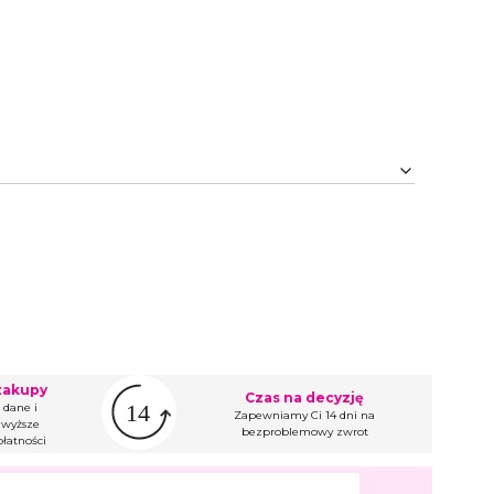
zakupy
Czas na decyzję
 dane i
Zapewniamy Ci 14 dni na
wyższe
bezproblemowy zwrot
łatności