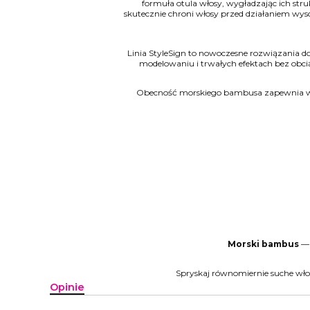
formuła otula włosy, wygładzając ich stru
skutecznie chroni włosy przed działaniem wys
Linia StyleSign to nowoczesne rozwiązania do
modelowaniu i trwałych efektach bez obci
Obecność morskiego bambusa zapewnia wło
Morski bambus
— 
Spryskaj równomiernie suche włosy
Opinie