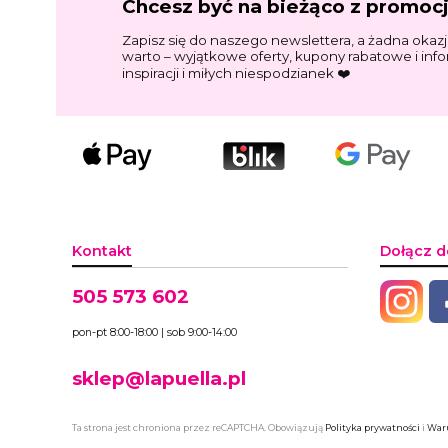
Chcesz być na bieżąco z promoc
Zapisz się do naszego newslettera, a żadna okazj
warto – wyjątkowe oferty, kupony rabatowe i inf
inspiracji i miłych niespodzianek ❤️
Kontakt
Dołącz d
505 573 602
pon-pt 8:00-18:00 | sob 9:00-14:00
sklep@lapuella.pl
Ta strona jest chroniona przez reCAPTCHA. Obowiązują
Polityka prywatności
i
Waru