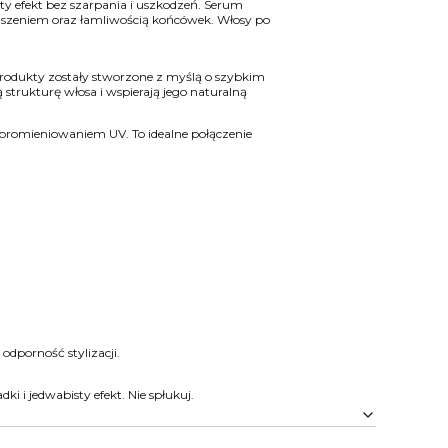
sty efekt bez szarpania i uszkodzeń. Serum
puszeniem oraz łamliwością końcówek. Włosy po
 Produkty zostały stworzone z myślą o szybkim
trukturę włosa i wspierają jego naturalną
romieniowaniem UV. To idealne połączenie
dporność stylizacji.
i i jedwabisty efekt. Nie spłukuj.