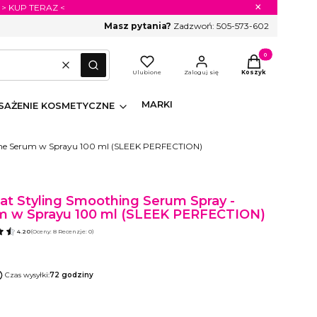
×
 > KUP TERAZ <
Masz pytania?
Zadzwoń:
505-573-602
Produkty w koszyk
Wyczyść
Szukaj
Ulubione
Zaloguj się
Koszyk
MARKI
AŻENIE KOSMETYCZNE
onne Serum w Sprayu 100 ml (SLEEK PERFECTION)
at Styling Smoothing Serum Spray -
 w Sprayu 100 ml (SLEEK PERFECTION)
4.20
(Oceny: 8 Recenzje: 0)
Czas wysyłki:
72 godziny