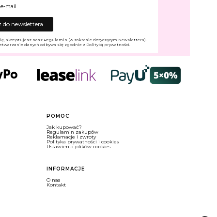
 e-mail
 do newslettera
ię, akceptujesz nasz Regulamin (w zakresie dotyczącym Newslettera).
etwarzanie danych odbywa się zgodnie z Polityką prywatności.
POMOC
Jak kupować?
Regulamin zakupów
Reklamacje i zwroty
Polityka prywatności i cookies
Ustawienia plików cookies
INFORMACJE
O nas
Kontakt