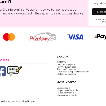
jami?
Twój adres
a Cię nie ominie! Wysyłamy tylko to, co naprawdę
Dołącz
ormacje o nowościach. Bez spamu, za to z dużą dawką
Zapisując s
Prz
Linki w stopce
ZAKUPY
o nas
RABATY
Cennik wysyłek
Formy płatności
Płatność ratalna
Czas realizacji zamówienia
Dokonaj zwrotu
MOJE KONTO
Logowanie
Moje zamówienia
Przechowalnia
Ustawienia konta
nki korzystania z usług Google
.