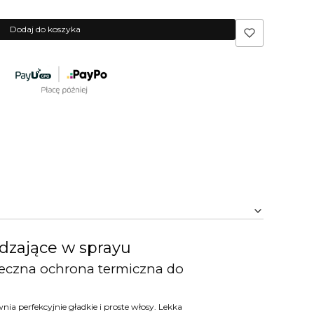
Dodaj do koszyka
dzające w sprayu
teczna ochrona termiczna do
nia perfekcyjnie gładkie i proste włosy. Lekka