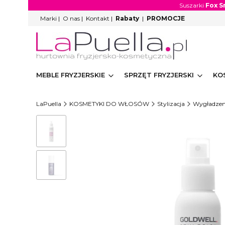
Suszarki
Fox S
Marki
|
O nas
|
Kontakt
|
Rabaty
|
PROMOCJE
MEBLE FRYZJERSKIE
SPRZĘT FRYZJERSKI
KO
LaPuella
KOSMETYKI DO WŁOSÓW
Stylizacja
Wygładzen