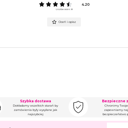
4.20
Liczba ocen: 8
Oceń i opisz
Szybka dostawa
Bezpieczne 
Dokładamy wszelkich starań by
Chronimy Twoje
zamówienia były wysyłane jak
zapewniamy naj
najszybciej
bezpieczeństwo p