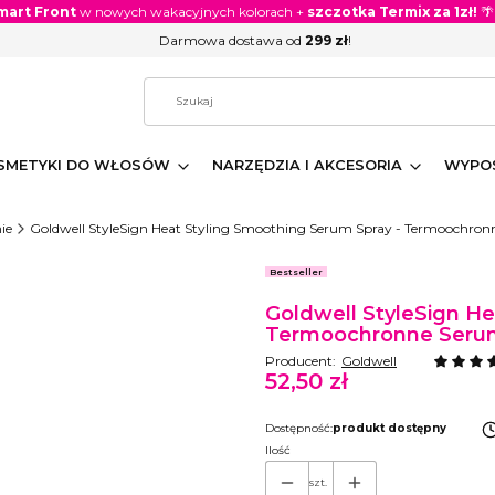
mart Front
w nowych wakacyjnych kolorach +
szczotka Termix za 1zł!
🌴
Darmowa dostawa od
299 zł
!
SMETYKI DO WŁOSÓW
NARZĘDZIA I AKCESORIA
WYPOS
ie
Goldwell StyleSign Heat Styling Smoothing Serum Spray - Termoochr
Etykiety
Bestseller
Goldwell StyleSign He
Termoochronne Serum
Producent:
Goldwell
52,50 zł
Cena
Dostępność:
produkt dostępny
Ilość
szt.