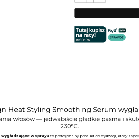
ign Heat Styling Smoothing Serum wygła
nia włosów — jedwabiście gładkie pasma i sku
230°C.
m wygładzające w sprayu
to profesjonalny produkt do stylizacji, który zapew