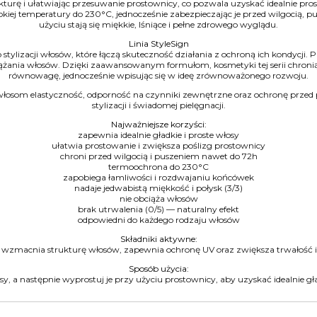
kturę i ułatwiając przesuwanie prostownicy, co pozwala uzyskać idealnie pro
okiej temperatury do 230°C, jednocześnie zabezpieczając je przed wilgocią, 
użyciu stają się miękkie, lśniące i pełne zdrowego wyglądu.
Linia StyleSign
 stylizacji włosów, które łączą skuteczność działania z ochroną ich kondycji.
ążania włosów. Dzięki zaawansowanym formułom, kosmetyki tej serii chronią s
równowagę, jednocześnie wpisując się w ideę zrównoważonego rozwoju.
som elastyczność, odporność na czynniki zewnętrzne oraz ochronę przed p
stylizacji i świadomej pielęgnacji.
Najważniejsze korzyści:
zapewnia idealnie gładkie i proste włosy
ułatwia prostowanie i zwiększa poślizg prostownicy
chroni przed wilgocią i puszeniem nawet do 72h
termoochrona do 230°C
zapobiega łamliwości i rozdwajaniu końcówek
nadaje jedwabistą miękkość i połysk (3/3)
nie obciąża włosów
brak utrwalenia (0/5) — naturalny efekt
odpowiedni do każdego rodzaju włosów
Składniki aktywne:
wzmacnia strukturę włosów, zapewnia ochronę UV oraz zwiększa trwałość i o
Sposób użycia:
, a następnie wyprostuj je przy użyciu prostownicy, aby uzyskać idealnie gładk