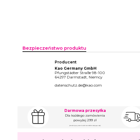
Bezpieczeństwo produktu
Producent
Kao Germany GmbH
Pfungstädter Straße 98-100
64297 Darmstadt, Niemcy
datenschutz.de@kao.com
Darmowa przesyłka
Dla każdego zamówienia
powyżej 299 zł
(nie dotyczy zamówień na meble i duży sprzęt)