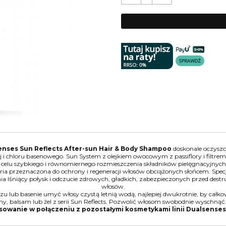
enses Sun Reflects After-sun Hair & Body Shampoo
doskonale oczyszcz
ej i chloru basenowego. Sun System z olejkiem owocowym z passiflory i filtrem
celu szybkiego i równomiernego rozmieszczenia składników pielęgnacyjnych
eria przeznaczona do ochrony i regeneracji włosów obciążonych słońcem. Spec
ia lśniący połysk i odczucie zdrowych, gładkich, zabezpieczonych przed des
włosów.
zu lub basenie umyć włosy czystą letnią wodą, najlepiej dwukrotnie, by całkowi
ny, balsam lub żel z serii Sun Reflects. Pozwolić włosom swobodnie wyschnąć
sowanie w połączeniu z pozostałymi kosmetykami linii Dualsenses 