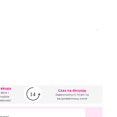
zakupy
Czas na decyzję
 dane i
Zapewniamy Ci 14 dni na
wyższe
bezproblemowy zwrot
łatności
 e-mail