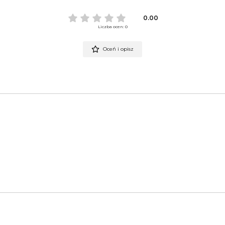
0.00
Liczba ocen: 0
Oceń i opisz