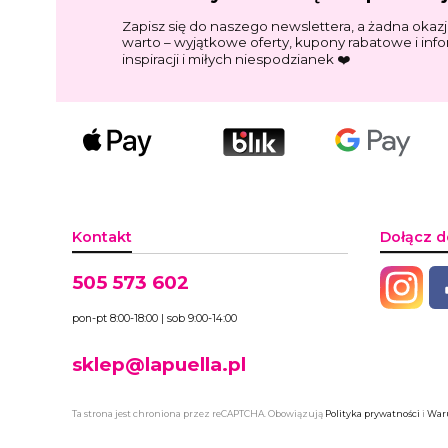
Zapisz się do naszego newslettera, a żadna okazj
warto – wyjątkowe oferty, kupony rabatowe i inf
inspiracji i miłych niespodzianek ❤️
Kontakt
Dołącz d
505 573 602
pon-pt 8:00-18:00 | sob 9:00-14:00
sklep@lapuella.pl
Ta strona jest chroniona przez reCAPTCHA. Obowiązują
Polityka prywatności
i
Waru