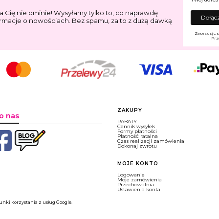
a Cię nie ominie! Wysyłamy tylko to, co naprawdę
Dołącz
ormacje o nowościach. Bez spamu, za to z dużą dawką
Zapisując s
Prz
Linki w stopce
ZAKUPY
o nas
RABATY
Cennik wysyłek
Formy płatności
Płatność ratalna
Czas realizacji zamówienia
Dokonaj zwrotu
MOJE KONTO
Logowanie
Moje zamówienia
Przechowalnia
Ustawienia konta
nki korzystania z usług Google
.