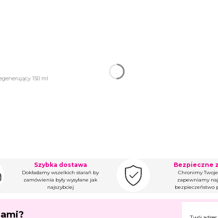
Regenerujący 150 ml
Szybka dostawa
Bezpieczne 
Dokładamy wszelkich starań by
Chronimy Twoje
zamówienia były wysyłane jak
zapewniamy naj
najszybciej
bezpieczeństwo p
jami?
Twój adres