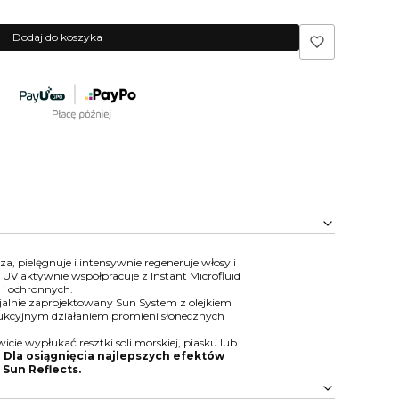
Dodaj do koszyka
a, pielęgnuje i intensywnie regeneruje włosy i
 UV aktywnie współpracuje z Instant Microfluid
 i ochronnych.
jalnie zaprojektowany Sun System z olejkiem
trukcyjnym działaniem promieni słonecznych
cie wypłukać resztki soli morskiej, piasku lub
.
Dla osiągnięcia najlepszych efektów
Sun Reflects.