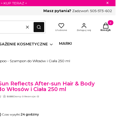
×
 > KUP TERAZ <
Masz pytania?
Zadzwoń:
505-573-602
Produkty w koszyk
Wyczyść
Szukaj
Ulubione
Zaloguj się
Koszyk
MARKI
AŻENIE KOSMETYCZNE
mpoo - Szampon do Włosów i Ciała 250 ml
un Reflects After-sun Hair & Body
 Włosów i Ciała 250 ml
0.00
(Oceny: 0 Recenzje: 0)
Czas wysyłki:
24 godziny