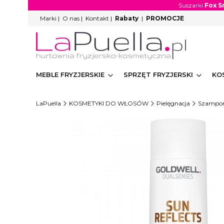
Suszarki
Fox S
Marki
|
O nas
|
Kontakt
|
Rabaty
|
PROMOCJE
MEBLE FRYZJERSKIE
SPRZĘT FRYZJERSKI
KO
LaPuella
KOSMETYKI DO WŁOSÓW
Pielęgnacja
Szampon