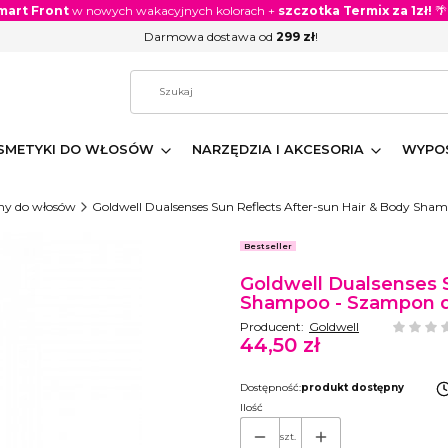
mart Front
w nowych wakacyjnych kolorach +
szczotka Termix za 1zł!
🌴
Darmowa dostawa od
299 zł
!
SMETYKI DO WŁOSÓW
NARZĘDZIA I AKCESORIA
WYPOS
y do włosów
Goldwell Dualsenses Sun Reflects After-sun Hair & Body Sha
Etykiety
Bestseller
Goldwell Dualsenses S
Shampoo - Szampon do
Producent:
Goldwell
44,50 zł
Cena
Dostępność:
produkt dostępny
Ilość
szt.