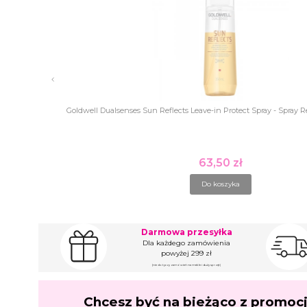
Goldwell Dualsenses Sun Reflects Leave-in Protect Spray - Spray 
63,50 zł
Cena
Do koszyka
Darmowa przesyłka
Dla każdego zamówienia
powyżej 299 zł
(nie dotyczy zamówień na meble i duży sprzęt)
Chcesz być na bieżąco z promoc