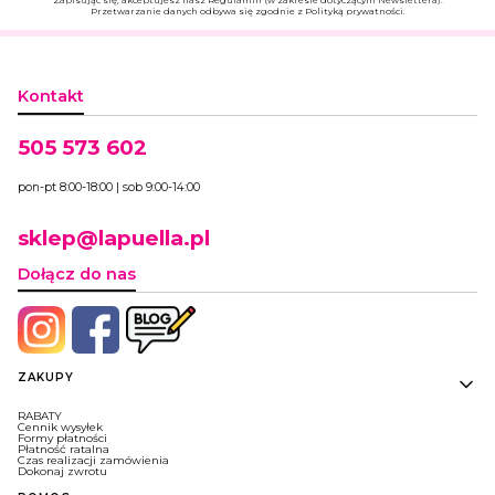
Zapisując się, akceptujesz nasz Regulamin (w zakresie dotyczącym Newslettera).
Przetwarzanie danych odbywa się zgodnie z Polityką prywatności.
Kontakt
505 573 602
pon-pt 8:00-18:00 | sob 9:00-14:00
sklep@lapuella.pl
Dołącz do nas
Linki w stopce
ZAKUPY
RABATY
Cennik wysyłek
Formy płatności
Płatność ratalna
Czas realizacji zamówienia
Dokonaj zwrotu