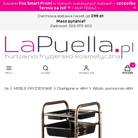
Suszarki
Fox Smart Front
w nowych wakacyjnych kolorach +
szczotka
×
Termix za 1zł!
🌴 > KUP TERAZ <
Darmowa dostawa nawet od
299 zł
!
Masz pytania?
Zadzwoń:
505-573-602
Otwórz wyszukiwarkę
Produkty
Menu
Szukaj
Zaloguj się
Koszyk
uella
MEBLE FRYZJERSKIE
Dostępne w 48H
Wózki, pomocniki 48H