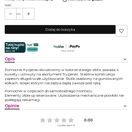
Ilość
szt.
Dodaj do koszyka
Opis
Pomocnik fryzjerski dwustronny w kolorze starego złota, posiada 4
kuwety i uchwyty na asortyment fryzjerski. Stablina konstrukcja
zapewni długotrwałe użytkowanie. Stolik osadzony na gumowanych
kółkach, dzięki którym narzędzia będą zawsze pod ręką.
Pomocnik w częściach do samodzielnego montażu.
Elementy złote są lakierowane. Uszkodzenia mechaniczne powłoki nie
podlegają reklamacji.
Opinie
0.00
Liczba ocen: 0