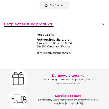
Oceń i opisz
Bezpieczeństwo produktu
Producent
Activeshop Sp. z o.o
Graniczna 8b bud. DC2A
54-610 Wrocław, Polska
crm@activeshop.com.pl
Darmowa przesyłka
Dla każdego zamówienia powyżej 299 zł
(nie dotyczy zamówień na meble i duży sprzęt)
Szybka dostawa
Dokładamy wszelkich starań by zamówienia były
wysyłane jak najszybciej