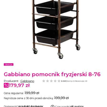
Etykiety
Okazja
Gabbiano pomocnik fryzjerski 8-76
Producent:
Gabbiano
0.00
(Oceny: 0 Recenzje: 0)
179,97 zł
199,99 zł
Cena regularna:
199,99 zł
Najniższa cena z 30 dni przed obniżką:
Dostępność:
produkt dostępny
Czas wysyłki:
48 godzin