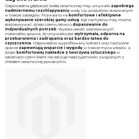
Odpowiednia głębokość białej ceramicznej misy umywalki
zapobiega
nadmiernemu rozchlapywaniu
wody czy produktów stosowanych
w trakcie zabiegów. Pozwala to na
komfortowe i efektywne
wykonywanie szerokiej gamy usług
. Kąt nachylenia misy można
dostosowywać, dzięki czemu łatwo o
dopasowanie do
indywidualnych potrzeb
. Wysoka jakość zastosowanych
materiałów sprawia, że umywalka jest
wytrzymała, odporna na
przebarwienia i zadrapania oraz bardzo łatwa do
czyszczenia
. Odpowiednio wyprofilowany kołnierz oraz nachylone
oparcie
zapewniają wsparcie i wygodę
w trakcie mycia włosów, a
dzięki
komfortowej nakładce z tworzywa sztucznego
w
odcieniach czerni klient nie odczuje nieprzyjemności związanych z
chłodem ceramicznej powierzchni.