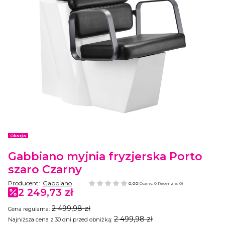
Etykiety
Okazja
Gabbiano myjnia fryzjerska Porto
szaro Czarny
Producent:
Gabbiano
0.00
(Oceny: 0 Recenzje: 0)
2 249,73 zł
2 499,98 zł
Cena regularna:
2 499,98 zł
Najniższa cena z 30 dni przed obniżką: