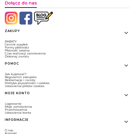
Dołącz do nas
Linki w stopce
ZAKUPY
RABATY
Cennik wysyłek
Formy płatności
Płatność ratalna
Czas realizacji zamówienia
Dokonaj zwrotu
POMOC
Jak kupować?
Regulamin zakupów
Reklamacje i zwroty
Polityka prywatności i cookies
Ustawienia plików cookies
MOJE KONTO
Logowanie
Moje zamówienia
Przechowalnia
Ustawienia konta
INFORMACJE
O nas
Kontakt