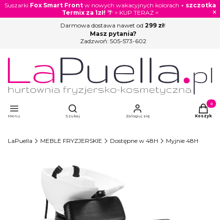
Suszarki
Fox Smart Front
w nowych wakacyjnych kolorach +
szczotka
×
Termix za 1zł!
🌴 > KUP TERAZ <
Darmowa dostawa nawet od
299 zł
!
Masz pytania?
Zadzwoń:
505-573-602
Otwórz wyszukiwarkę
Produkty
Menu
Szukaj
Zaloguj się
Koszyk
LaPuella
MEBLE FRYZJERSKIE
Dostępne w 48H
Myjnie 48H