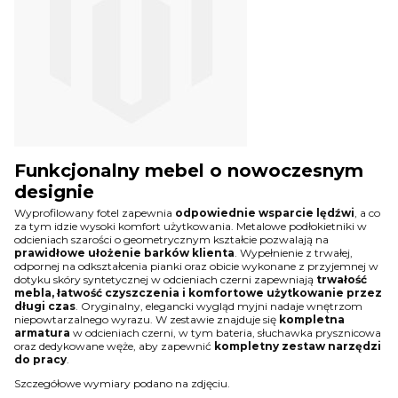
Funkcjonalny mebel o nowoczesnym
designie
Wyprofilowany fotel zapewnia
odpowiednie wsparcie lędźwi
, a co
za tym idzie wysoki komfort użytkowania. Metalowe podłokietniki w
odcieniach szarości o geometrycznym kształcie pozwalają na
prawidłowe ułożenie barków klienta
. Wypełnienie z trwałej,
odpornej na odkształcenia pianki oraz obicie wykonane z przyjemnej w
dotyku skóry syntetycznej w odcieniach czerni zapewniają
trwałość
mebla, łatwość czyszczenia i komfortowe użytkowanie przez
długi czas
. Oryginalny, elegancki wygląd myjni nadaje wnętrzom
niepowtarzalnego wyrazu. W zestawie znajduje się
kompletna
armatura
w odcieniach czerni, w tym bateria, słuchawka prysznicowa
oraz dedykowane węże, aby zapewnić
kompletny zestaw narzędzi
do pracy
.
Szczegółowe wymiary podano na zdjęciu.