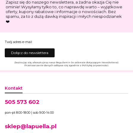
Zapisz się do naszego newslettera, a żadna okazja Cię nie
ominie! Wysyłamy tylko to, co naprawdę warto – wyjątkowe
oferty, kupony rabatowe i informacje o nowościach. Bez
spamu, za to z dużą dawką inspiracji i miłych niespodzianek
❤️
Twój adres e-mail
Dołącz do newslettera
Zapisując się, akceptujesz nasz Regulamin (w zakresie dotyczącym Newslettera).
Przetwarzanie danych odbywa się zgodnie z Polityką prywatności.
Kontakt
505 573 602
pon-pt 8:00-18:00 | sob 9:00-14:00
sklep@lapuella.pl