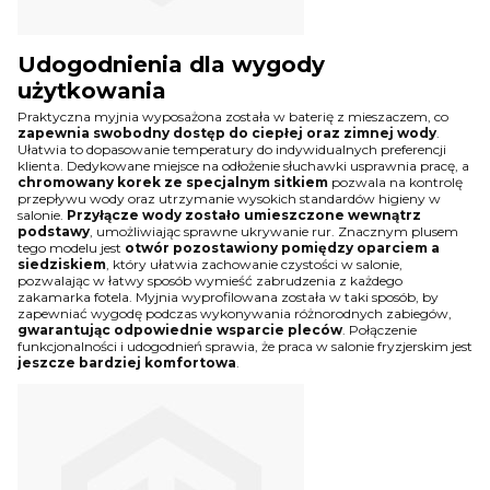
Udogodnienia dla wygody
użytkowania
Praktyczna myjnia wyposażona została w baterię z mieszaczem, co
zapewnia swobodny dostęp do ciepłej oraz zimnej wody
.
Ułatwia to dopasowanie temperatury do indywidualnych preferencji
klienta. Dedykowane miejsce na odłożenie słuchawki usprawnia pracę, a
chromowany korek ze specjalnym sitkiem
pozwala na kontrolę
przepływu wody oraz utrzymanie wysokich standardów higieny w
salonie.
Przyłącze wody zostało umieszczone wewnątrz
podstawy
, umożliwiając sprawne ukrywanie rur. Znacznym plusem
tego modelu jest
otwór pozostawiony pomiędzy oparciem a
siedziskiem
, który ułatwia zachowanie czystości w salonie,
pozwalając w łatwy sposób wymieść zabrudzenia z każdego
zakamarka fotela. Myjnia wyprofilowana została w taki sposób, by
zapewniać wygodę podczas wykonywania różnorodnych zabiegów,
gwarantując odpowiednie wsparcie pleców
. Połączenie
funkcjonalności i udogodnień sprawia, że praca w salonie fryzjerskim jest
jeszcze bardziej komfortowa
.