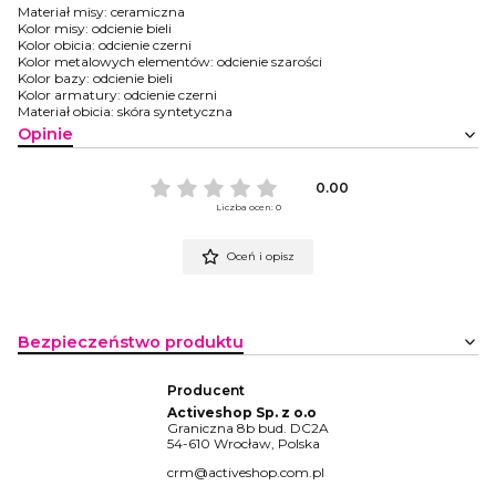
Materiał misy: ceramiczna
Kolor misy: odcienie bieli
Kolor obicia: odcienie czerni
Kolor metalowych elementów: odcienie szarości
Kolor bazy: odcienie bieli
Kolor armatury: odcienie czerni
Materiał obicia: skóra syntetyczna
Opinie
0.00
Liczba ocen: 0
Oceń i opisz
Bezpieczeństwo produktu
Producent
Activeshop Sp. z o.o
Graniczna 8b bud. DC2A
54-610 Wrocław, Polska
crm@activeshop.com.pl