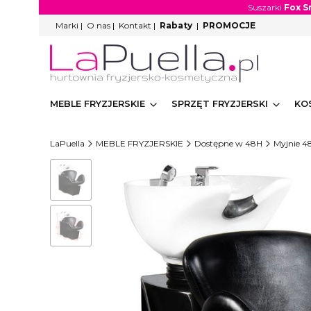
Suszarki
Fox S
Marki
|
O nas
|
Kontakt
|
Rabaty
|
PROMOCJE
MEBLE FRYZJERSKIE
SPRZĘT FRYZJERSKI
KO
LaPuella
MEBLE FRYZJERSKIE
Dostępne w 48H
Myjnie 4