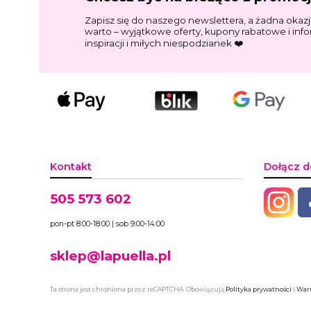
Zapisz się do naszego newslettera, a żadna okazj
warto – wyjątkowe oferty, kupony rabatowe i inf
inspiracji i miłych niespodzianek ❤️
Kontakt
Dołącz d
505 573 602
pon-pt 8:00-18:00 | sob 9:00-14:00
sklep@lapuella.pl
Ta strona jest chroniona przez reCAPTCHA. Obowiązują
Polityka prywatności
i
Waru