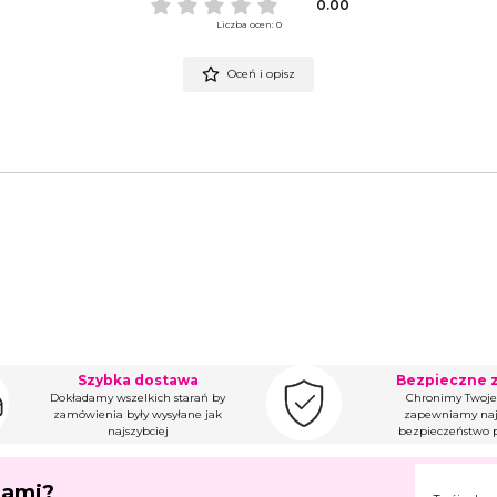
0.00
Liczba ocen: 0
Oceń i opisz
Szybka dostawa
Bezpieczne 
Dokładamy wszelkich starań by
Chronimy Twoje
zamówienia były wysyłane jak
zapewniamy naj
najszybciej
bezpieczeństwo p
jami?