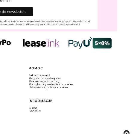
 e-mail
 do newslettera
ię, akceptujesz nasz Regulamin (w zakresie dotyczącym Newslettera).
etwarzanie danych odbywa się zgodnie z Polityką prywatności.
POMOC
Jak kupować?
Regulamin zakupów
Reklamacje i zwroty
Polityka prywatności i cookies
Ustawienia plików cookies
INFORMACJE
O nas
Kontakt