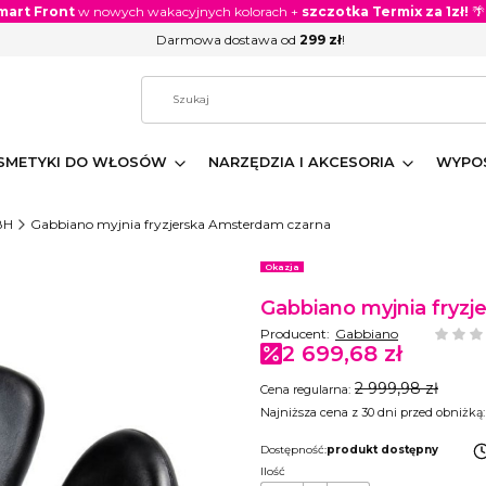
mart Front
w nowych wakacyjnych kolorach +
szczotka Termix za 1zł!
🌴
Darmowa dostawa od
299 zł
!
SMETYKI DO WŁOSÓW
NARZĘDZIA I AKCESORIA
WYPOS
8H
Gabbiano myjnia fryzjerska Amsterdam czarna
Etykiety
Okazja
Gabbiano myjnia fryz
Producent:
Gabbiano
2 699,68 zł
2 999,98 zł
Cena regularna:
Najniższa cena z 30 dni przed obniżką:
Dostępność:
produkt dostępny
Ilość