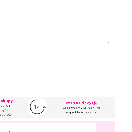
zakupy
Czas na decyzję
 dane i
Zapewniamy Ci 14 dni na
wyższe
bezproblemowy zwrot
łatności