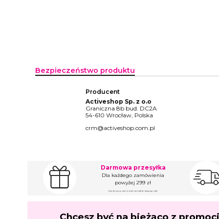
Bezpieczeństwo produktu
Producent
Activeshop Sp. z o.o
Graniczna 8b bud. DC2A
54-610 Wrocław, Polska
crm@activeshop.com.pl
Darmowa przesyłka
Dla każdego zamówienia
powyżej 299 zł
(nie dotyczy zamówień na meble i duży sprzęt)
Chcesz być na bieżąco z promoc