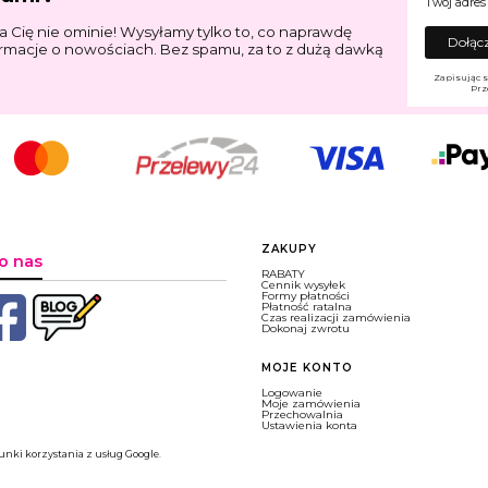
Twój adres
a Cię nie ominie! Wysyłamy tylko to, co naprawdę
Dołącz
ormacje o nowościach. Bez spamu, za to z dużą dawką
Zapisując s
Prz
Linki w stopce
ZAKUPY
o nas
RABATY
Cennik wysyłek
Formy płatności
Płatność ratalna
Czas realizacji zamówienia
Dokonaj zwrotu
MOJE KONTO
Logowanie
Moje zamówienia
Przechowalnia
Ustawienia konta
nki korzystania z usług Google
.