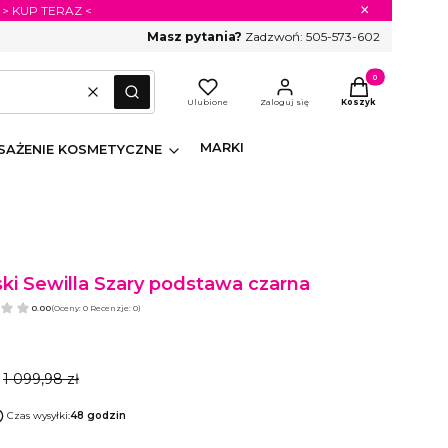
×
 > KUP TERAZ <
Masz pytania?
Zadzwoń:
505-573-602
Produkty w koszyk
Wyczyść
Szukaj
Ulubione
Zaloguj się
Koszyk
MARKI
AŻENIE KOSMETYCZNE
ski Sewilla Szary podstawa czarna
0.00
(Oceny: 0 Recenzje: 0)
1 099,98 zł
Czas wysyłki:
48 godzin