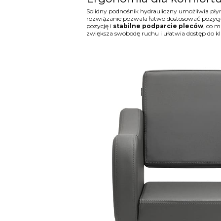
Solidny podnośnik hydrauliczny umożliwia pł
rozwiązanie pozwala łatwo dostosować pozycję d
pozycję i
stabilne podparcie pleców
, co 
zwiększa swobodę ruchu i ułatwia dostęp do kli