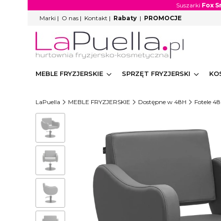
Suszarki
Fox S
Marki
|
O nas
|
Kontakt
|
Rabaty
|
PROMOCJE
MEBLE FRYZJERSKIE
SPRZĘT FRYZJERSKI
KO
LaPuella
MEBLE FRYZJERSKIE
Dostępne w 48H
Fotele 4