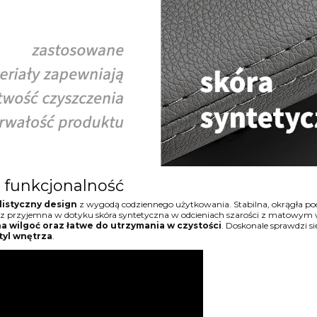
i funkcjonalność
listyczny design
z wygodą codziennego użytkowania. Stabilna, okrągła p
oraz przyjemna w dotyku skóra syntetyczna w odcieniach szarości z matowy
a wilgoć oraz łatwe do utrzymania w czystości
. Doskonale sprawdzi s
tyl wnętrza
.