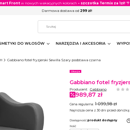
mart Front
w nowych wakacyjnych kolorach +
szczotka Termix za 1zł!
🌴
Darmowa dostawa od
299 zł
!
SMETYKI DO WŁOSÓW
NARZĘDZIA I AKCESORIA
WYPOS
8H
Gabbiano fotel fryzjerski Sewilla Szary podstawa czarna
Etykiety
Okazja
Gabbiano fotel fryzjer
Producent:
Gabbiano
989,87 zł
1 099,98 zł
Cena regularna:
Najniższa cena z 30 dni przed obniżką:
Dostępność:
produkt dostępny
Ilość