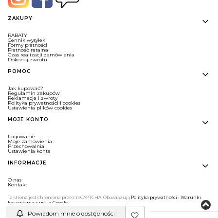
Linki w stopce
ZAKUPY
RABATY
Cennik wysyłek
Formy płatności
Płatność ratalna
Czas realizacji zamówienia
Dokonaj zwrotu
POMOC
Jak kupować?
Regulamin zakupów
Reklamacje i zwroty
Polityka prywatności i cookies
Ustawienia plików cookies
MOJE KONTO
Logowanie
Moje zamówienia
Przechowalnia
Ustawienia konta
INFORMACJE
O nas
Kontakt
Ta strona jest chroniona przez reCAPTCHA. Obowiązują
Polityka prywatności
i
Warunki
korzystania z usług Google
.
Powiadom mnie o dostępności