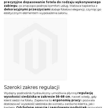
precyzyjne dopasowanie fotela do rodzaju wykonywanego
zabiegu
, co znacząco podnosi komfort usług. Matowa tapicerka z
dekoracyjnymi przeszyciami
dodaje fotelowi elegancji, czyniąc go
estetycznym elementem wyposażenia salonu.
Szeroki zakres regulacji
Wydajny podnośnik hydrauliczny umożliwia płynną
regulację
wysokości siedziska w zakresie 56-68 cm
, nawet wtedy, gdy
klient siedzi na fotelu. Zapewnia to
ergonomię pracy
i pozwala
dostosować wysokość siedziska do wzrostu zarówno klienta, jak i
barbera.
Odchylane oparcie i regulowany podnóżek
pozwalają