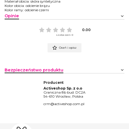
Materiał obicia: skóra syntetyczna
Kolor obicia: odcienie brązu
Kolor ramy: odcienie czerni
Opinie
0.00
Liczba ocen: 0
Oceń i opisz
Bezpieczeństwo produktu
Producent
Activeshop Sp. z o.o
Graniczna 8b bud. DC2A
54-610 Wrocław, Polska
crm@activeshop.com.pl