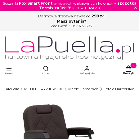
Suszarki
Fox Smart Front
w nowych wakacyjnych kolorach +
szczotka
×
Termix za 1zł!
🌴 > KUP TERAZ <
Darmowa dostawa nawet od
299 zł
!
Masz pytania?
Zadzwoń:
505-573-602
Otwórz wyszukiwarkę
Produkty
Menu
Szukaj
Zaloguj się
Koszyk
LaPuella
MEBLE FRYZJERSKIE
Meble Barberskie
Fotele Barberskie