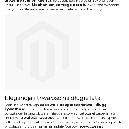
ułożenie ramion klienta
, co zapobiega napięciom w okolicach
karku i barków.
Mechanizm pełnego obrotu
zwiększa swobodę
pracy i umożliwia łatwe ustawienie fotela w dowolnej pozycji.
Elegancja i trwałość na długie lata
Stabilna konstrukcja
zapewnia bezpieczeństwo i długą
żywotność
mebla. Siedzisko wypełnione pianką odporną na
odkształcenia oraz obicie z miękkiej skóry syntetycznej zapewniają
meblowi
trwałość i wygodę
. Odporne na wilgoć materiały są nie
tylko wytrzymałe, ale również łatwe w czyszczeniu. Brązowa tapicerka
w połączeniu z czarną ramą nadaje fotelowi
nowoczesny i