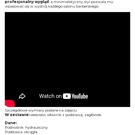
profesjonalny wygląd
, a minimalistyczny styl pozwala mu
wpasować się w wystrój każdego salonu barberskiego.
Szczegółowe wymiary podane na zdjęciu.
W zestawie:
siedzisko, siłownik z podstawą, zagłówek.
Dane:
Podnośnik: hydrauliczny
Podstawa: okrągła