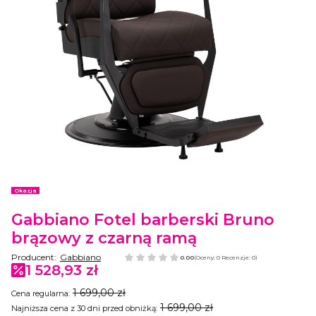
Etykiety
Okazja
Gabbiano Fotel barberski Bruno
brązowy z czarną ramą
Producent:
Gabbiano
0.00
(Oceny: 0 Recenzje: 0)
1 528,93 zł
1 699,00 zł
Cena regularna:
1 699,00 zł
Najniższa cena z 30 dni przed obniżką: