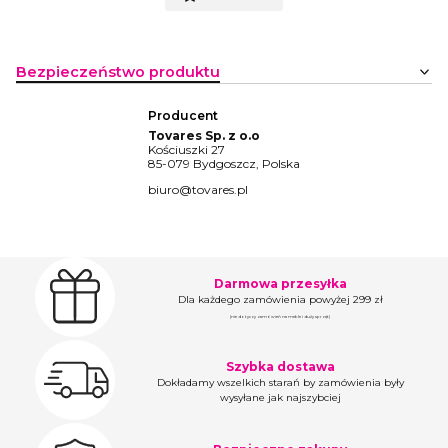
Bezpieczeństwo produktu
Producent
Tovares Sp. z o.o
Kościuszki 27
85-079 Bydgoszcz, Polska
biuro@tovares.pl
Darmowa przesyłka
Dla każdego zamówienia powyżej 299 zł
(nie dotyczy zamówień na meble i duży sprzęt)
Szybka dostawa
Dokładamy wszelkich starań by zamówienia były
wysyłane jak najszybciej