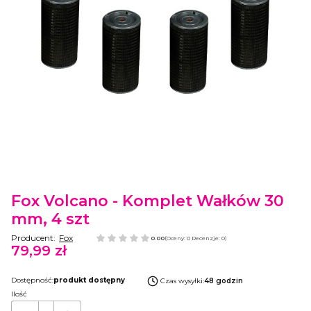
Etykiety
Fox Volcano - Komplet Wałków 30
mm, 4 szt
Producent:
Fox
0.00
(Oceny: 0 Recenzje: 0)
79,99 zł
Cena
Dostępność:
produkt dostępny
Czas wysyłki:
48 godzin
Ilość