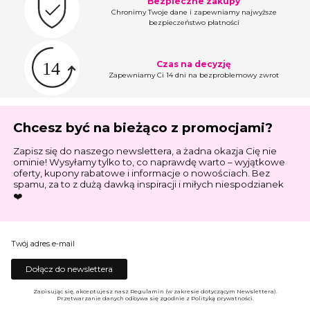
Bezpieczne zakupy
Chronimy Twoje dane i zapewniamy najwyższe
bezpieczeństwo płatności
Czas na decyzję
Zapewniamy Ci 14 dni na bezproblemowy zwrot
Chcesz być na bieżąco z promocjami?
Zapisz się do naszego newslettera, a żadna okazja Cię nie
ominie! Wysyłamy tylko to, co naprawdę warto – wyjątkowe
oferty, kupony rabatowe i informacje o nowościach. Bez
spamu, za to z dużą dawką inspiracji i miłych niespodzianek
❤️
Twój adres e-mail
Dołącz do newslettera
Zapisując się, akceptujesz nasz Regulamin (w zakresie dotyczącym Newslettera).
Przetwarzanie danych odbywa się zgodnie z Polityką prywatności.