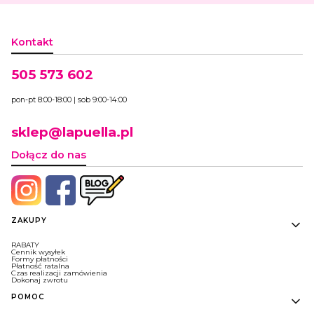
Kontakt
505 573 602
pon-pt 8:00-18:00 | sob 9:00-14:00
sklep@lapuella.pl
Dołącz do nas
Linki w stopce
ZAKUPY
RABATY
Cennik wysyłek
Formy płatności
Płatność ratalna
Czas realizacji zamówienia
Dokonaj zwrotu
POMOC