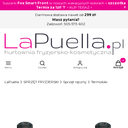
Suszarki
Fox Smart Front
w nowych wakacyjnych kolorach +
szczotka
×
Termix za 1zł!
🌴 > KUP TERAZ <
Darmowa dostawa nawet od
299 zł
!
Masz pytania?
Zadzwoń:
505-573-602
Otwórz wyszukiwarkę
Produkty
Menu
Szukaj
Zaloguj się
Koszyk
LaPuella
SPRZĘT FRYZJERSKI
Sprzęt ręczny
Termoloki