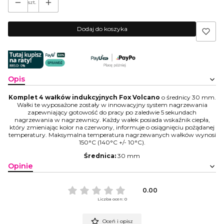
szt.
Dodaj do koszyka
Opis
Komplet 4 wałków indukcyjnych Fox Volcano
o średnicy 30 mm.
Wałki te wyposażone zostały w innowacyjny system nagrzewania
zapewniający gotowość do pracy po zaledwie 5 sekundach
nagrzewania w nagrzewnicy. Każdy wałek posiada wskaźnik ciepła,
który zmieniając kolor na czerwony, informuje o osiągnięciu pożądanej
temperatury. Maksymalna temperatura nagrzewanych wałków wynosi
150°C (140°C +/- 10°C).
Średnica:
30 mm
Opinie
0.00
Liczba ocen: 0
Oceń i opisz