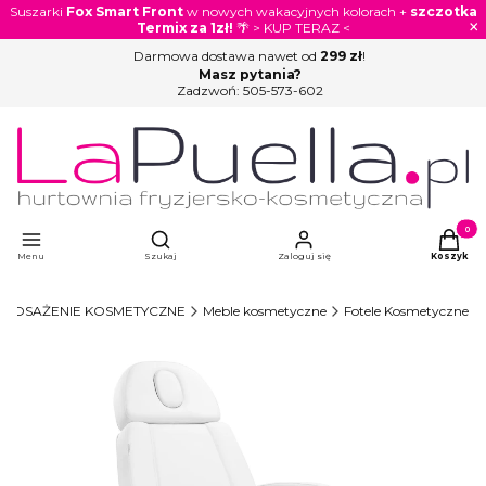
Suszarki
Fox Smart Front
w nowych wakacyjnych kolorach +
szczotka
×
Termix za 1zł!
🌴 > KUP TERAZ <
Darmowa dostawa nawet od
299 zł
!
Masz pytania?
Zadzwoń:
505-573-602
Otwórz wyszukiwarkę
Produkty
Menu
Szukaj
Zaloguj się
Koszyk
POSAŻENIE KOSMETYCZNE
Meble kosmetyczne
Fotele Kosmetyczne