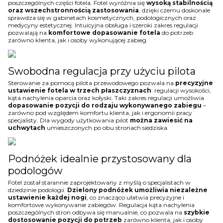
poszczególnych części fotela. Fotel wyróżnia się
wysoką stabilnością
oraz wszechstronnością zastosowania
, dzięki czemu doskonale
sprawdza się w gabinetach kosmetycznych, podologicznych oraz
medycyny estetycznej. Intuicyjna obsługa i szeroki zakres regulacji
pozwalają na
komfortowe dopasowanie fotela
do potrzeb
zarówno klienta, jak i osoby wykonującej zabieg.
Swobodna regulacja przy użyciu pilota
Sterowanie za pomocą pilota przewodowego pozwala na
precyzyjne
ustawienie fotela w trzech płaszczyznach
: regulacji wysokości,
kąta nachylenia oparcia oraz kołyski. Taki zakres regulacji umożliwia
dopasowanie pozycji do rodzaju wykonywanego zabiegu
–
zarówno pod względem komfortu klienta, jak i ergonomii pracy
specjalisty. Dla wygody użytkowania pilot
można zawiesić na
uchwytach
umieszczonych po obu stronach siedziska.
Podnóżek idealnie przystosowany dla
podologów
Fotel został starannie zaprojektowany z myślą o specjalistach w
dziedzinie podologii.
Dzielony podnóżek umożliwia niezależne
ustawienie każdej nogi
, co znacząco ułatwia precyzyjne i
komfortowe wykonywanie zabiegów. Regulacja kąta nachylenia
poszczególnych stron odbywa się manualnie, co pozwala na
szybkie
dostosowanie pozycji do potrzeb
zarówno klienta, jak i osoby