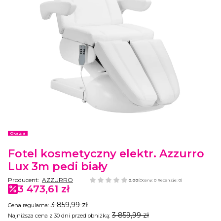
Etykiety
Okazja
Fotel kosmetyczny elektr. Azzurro
Lux 3m pedi biały
Producent:
AZZURRO
0.00
(Oceny: 0 Recenzje: 0)
3 473,61 zł
3 859,99 zł
Cena regularna:
3 859,99 zł
Najniższa cena z 30 dni przed obniżką: