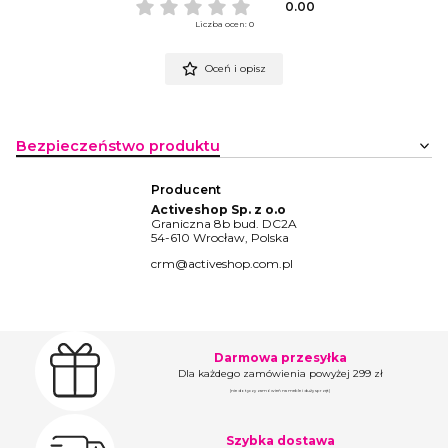
0.00
Liczba ocen: 0
Oceń i opisz
Bezpieczeństwo produktu
Producent
Activeshop Sp. z o.o
Graniczna 8b bud. DC2A
54-610 Wrocław, Polska
crm@activeshop.com.pl
Darmowa przesyłka
Dla każdego zamówienia powyżej 299 zł
(nie dotyczy zamówień na meble i duży sprzęt)
Szybka dostawa