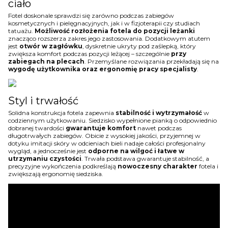
ciało
Fotel doskonale sprawdzi się zarówno podczas zabiegów
kosmetycznych i pielęgnacyjnych, jak i w fizjoterapii czy studiach
tatuażu.
Możliwość rozłożenia fotela do pozycji leżanki
znacząco rozszerza zakres jego zastosowania. Dodatkowym atutem
jest
otwór w zagłówku
, dyskretnie ukryty pod zaślepką, który
zwiększa komfort podczas pozycji leżącej – szczególnie
przy
zabiegach na plecach
. Przemyślane rozwiązania przekładają się na
wygodę użytkownika oraz ergonomię pracy specjalisty
.
Styl i trwałość
Solidna konstrukcja fotela zapewnia
stabilność i wytrzymałość
w
codziennym użytkowaniu. Siedzisko wypełnione pianką o odpowiednio
dobranej twardości
gwarantuje komfort
nawet podczas
długotrwałych zabiegów. Obicie z wysokiej jakości, przyjemnej w
dotyku imitacji skóry w odcieniach bieli nadaje całości profesjonalny
wygląd, a jednocześnie jest
odporne na wilgoć i łatwe w
utrzymaniu czystości
. Trwała podstawa gwarantuje stabilność, a
precyzyjne wykończenia podkreślają
nowoczesny charakter
fotela i
zwiększają ergonomię siedziska.