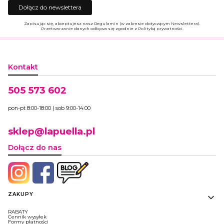
Dołącz do newslettera
Zapisując się, akceptujesz nasz Regulamin (w zakresie dotyczącym Newslettera).
Przetwarzanie danych odbywa się zgodnie z Polityką prywatności.
Kontakt
505 573 602
pon-pt 8:00-18:00 | sob 9:00-14:00
sklep@lapuella.pl
Dołącz do nas
Linki w stopce
ZAKUPY
RABATY
Cennik wysyłek
Formy płatności