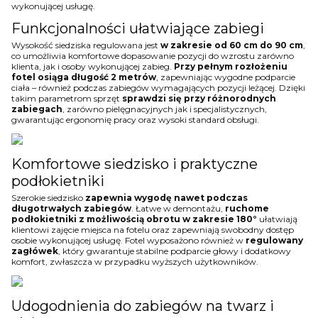
wykonującej usługę.
Funkcjonalności ułatwiające zabiegi
Wysokość siedziska regulowana jest
w zakresie od 60 cm do 90 cm
,
co umożliwia komfortowe dopasowanie pozycji do wzrostu zarówno
klienta, jak i osoby wykonującej zabieg.
Przy pełnym rozłożeniu
fotel osiąga długość 2 metrów
, zapewniając wygodne podparcie
ciała – również podczas zabiegów wymagających pozycji leżącej. Dzięki
takim parametrom sprzęt
sprawdzi się przy różnorodnych
zabiegach
, zarówno pielęgnacyjnych jak i specjalistycznych,
gwarantując ergonomię pracy oraz wysoki standard obsługi.
Komfortowe siedzisko i praktyczne
podłokietniki
Szerokie siedzisko
zapewnia wygodę nawet podczas
długotrwałych zabiegów
. Łatwe w demontażu,
ruchome
podłokietniki z możliwością obrotu w zakresie 180°
ułatwiają
klientowi zajęcie miejsca na fotelu oraz zapewniają swobodny dostęp
osobie wykonującej usługę. Fotel wyposażono również w
regulowany
zagłówek
, który gwarantuje stabilne podparcie głowy i dodatkowy
komfort, zwłaszcza w przypadku wyższych użytkowników.
Udogodnienia do zabiegów na twarz i