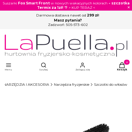
Suszarki
Fox Smart Front
w nowych wakacyjnych kolorach +
szczotka
×
Termix za 1zł!
🌴 > KUP TERAZ <
Darmowa dostawa nawet od
299 zł
!
Masz pytania?
Zadzwoń:
505-573-602
Otwórz wyszukiwarkę
Produkty
Menu
Szukaj
Zaloguj się
Koszyk
NARZĘDZIA I AKCESORIA
Narzędzia fryzjerskie
Szczotki do włosów