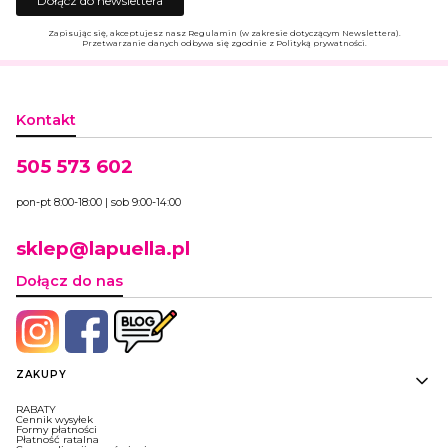
Dołącz do newslettera
Zapisując się, akceptujesz nasz Regulamin (w zakresie dotyczącym Newslettera).
Przetwarzanie danych odbywa się zgodnie z Polityką prywatności.
Kontakt
505 573 602
pon-pt 8:00-18:00 | sob 9:00-14:00
sklep@lapuella.pl
Dołącz do nas
Linki w stopce
ZAKUPY
RABATY
Cennik wysyłek
Formy płatności
Płatność ratalna