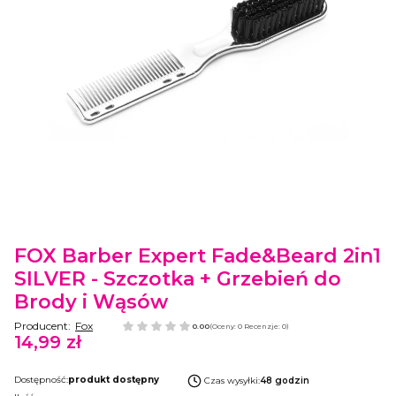
Etykiety
FOX Barber Expert Fade&Beard 2in1
SILVER - Szczotka + Grzebień do
Brody i Wąsów
Producent:
Fox
0.00
(Oceny: 0 Recenzje: 0)
14,99 zł
Cena
Dostępność:
produkt dostępny
Czas wysyłki:
48 godzin