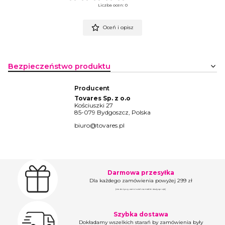
Liczba ocen: 0
Oceń i opisz
Bezpieczeństwo produktu
Producent
Tovares Sp. z o.o
Kościuszki 27
85-079 Bydgoszcz, Polska
biuro@tovares.pl
Darmowa przesyłka
Dla każdego zamówienia powyżej 299 zł
(nie dotyczy zamówień na meble i duży sprzęt)
Szybka dostawa
Dokładamy wszelkich starań by zamówienia były