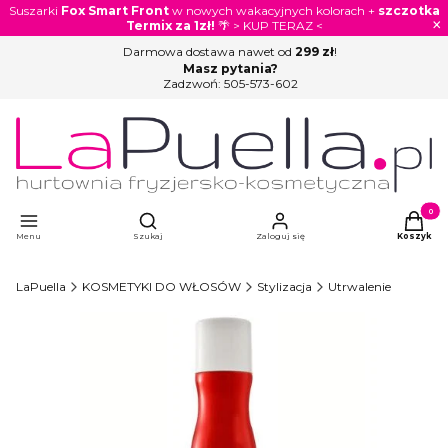
Suszarki
Fox Smart Front
w nowych wakacyjnych kolorach +
szczotka
×
Termix za 1zł!
🌴 > KUP TERAZ <
Darmowa dostawa nawet od
299 zł
!
Masz pytania?
Zadzwoń:
505-573-602
Otwórz wyszukiwarkę
Produkty
Menu
Szukaj
Zaloguj się
Koszyk
LaPuella
KOSMETYKI DO WŁOSÓW
Stylizacja
Utrwalenie