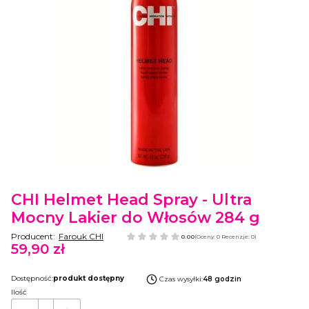
Etykiety
CHI Helmet Head Spray - Ultra
Mocny Lakier do Włosów 284 g
Producent:
Farouk CHI
0.00
(Oceny: 0 Recenzje: 0)
59,90 zł
Cena
Dostępność:
produkt dostępny
Czas wysyłki:
48 godzin
Ilość