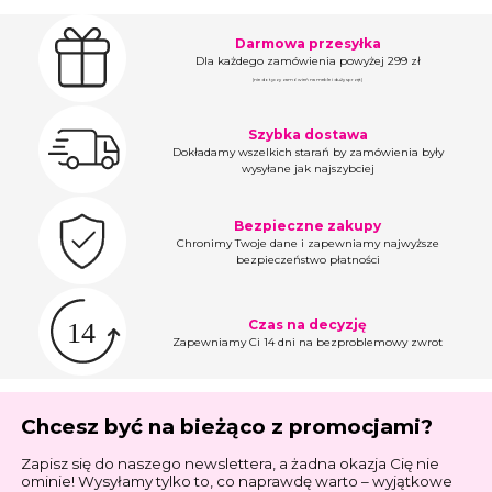
Darmowa przesyłka
Dla każdego zamówienia powyżej 299 zł
(nie dotyczy zamówień na meble i duży sprzęt)
Szybka dostawa
Dokładamy wszelkich starań by zamówienia były
wysyłane jak najszybciej
Bezpieczne zakupy
Chronimy Twoje dane i zapewniamy najwyższe
bezpieczeństwo płatności
Czas na decyzję
Zapewniamy Ci 14 dni na bezproblemowy zwrot
Chcesz być na bieżąco z promocjami?
Zapisz się do naszego newslettera, a żadna okazja Cię nie
ominie! Wysyłamy tylko to, co naprawdę warto – wyjątkowe