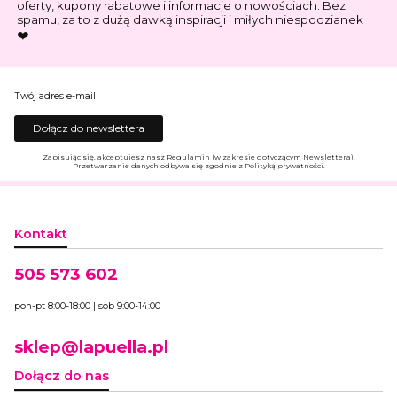
oferty, kupony rabatowe i informacje o nowościach. Bez
spamu, za to z dużą dawką inspiracji i miłych niespodzianek
❤️
Twój adres e-mail
Dołącz do newslettera
Zapisując się, akceptujesz nasz Regulamin (w zakresie dotyczącym Newslettera).
Przetwarzanie danych odbywa się zgodnie z Polityką prywatności.
Kontakt
505 573 602
pon-pt 8:00-18:00 | sob 9:00-14:00
sklep@lapuella.pl
Dołącz do nas