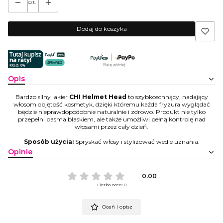
szt.
Dodaj do koszyka
Opis
Bardzo silny lakier
CHI Helmet Head
to szybkoschnący, nadający
włosom objętość kosmetyk, dzięki któremu każda fryzura wyglądać
będzie nieprawdopodobnie naturalnie i zdrowo. Produkt nie tylko
przepełni pasma blaskiem, ale także umożliwi pełną kontrolę nad
włosami przez cały dzień.
Sposób użycia:
Spryskać włosy i stylizować wedle uznania.
Opinie
0.00
Liczba ocen: 0
Oceń i opisz