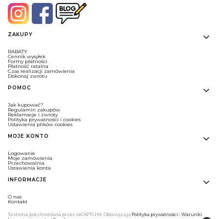
Linki w stopce
ZAKUPY
RABATY
Cennik wysyłek
Formy płatności
Płatność ratalna
Czas realizacji zamówienia
Dokonaj zwrotu
POMOC
Jak kupować?
Regulamin zakupów
Reklamacje i zwroty
Polityka prywatności i cookies
Ustawienia plików cookies
MOJE KONTO
Logowanie
Moje zamówienia
Przechowalnia
Ustawienia konta
INFORMACJE
O nas
Kontakt
Ta strona jest chroniona przez reCAPTCHA. Obowiązują
Polityka prywatności
i
Warunki