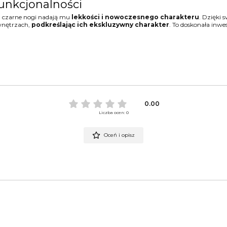
funkcjonalności
, czarne nogi nadają mu
lekkości i nowoczesnego charakteru
. Dzięki s
wnętrzach,
podkreślając ich ekskluzywny charakter
. To doskonała inwe
0.00
Liczba ocen: 0
Oceń i opisz