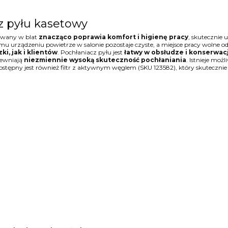
 pyłu kasetowy
owany w blat
znacząco poprawia komfort i higienę pracy
, skutecznie
mu urządzeniu powietrze w salonie pozostaje czyste, a miejsce pracy wolne o
, jak i klientów
. Pochłaniacz pyłu jest
łatwy w obsłudze i konserwacj
pewniają
niezmiennie wysoką skuteczność pochłaniania
. Istnieje mo
tępny jest również filtr z aktywnym węglem (SKU 123582), który skutecznie 