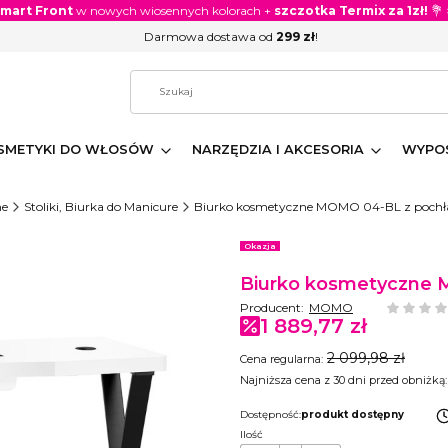
Smart Front
w nowych wiosennych kolorach +
szczotka Termix za 1zł!
💐
Darmowa dostawa od
299 zł
!
SMETYKI DO WŁOSÓW
NARZĘDZIA I AKCESORIA
WYPOS
ne
Stoliki, Biurka do Manicure
Biurko kosmetyczne MOMO 04-BL z poch
Etykiety
Okazja
Biurko kosmetyczne 
Producent:
MOMO
1 889,77 zł
2 099,98 zł
Cena regularna:
Najniższa cena z 30 dni przed obniżką:
Dostępność:
produkt dostępny
Ilość