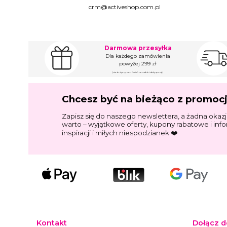
crm@activeshop.com.pl
Darmowa przesyłka
Dla każdego zamówienia
powyżej 299 zł
(nie dotyczy zamówień na meble i duży sprzęt)
Chcesz być na bieżąco z promoc
Zapisz się do naszego newslettera, a żadna okazj
warto – wyjątkowe oferty, kupony rabatowe i inf
inspiracji i miłych niespodzianek ❤️
Kontakt
Dołącz d