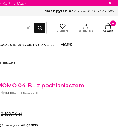
×
 > KUP TERAZ <
Masz pytania?
Zadzwoń:
505-573-602
Produkty w koszyk
Wyczyść
Szukaj
Ulubione
Zaloguj się
Koszyk
MARKI
AŻENIE KOSMETYCZNE
łaniaczem
MOMO 04-BL z pochłaniaczem
0.00
(Oceny: 0 Recenzje: 0)
2 159,74 zł
Czas wysyłki:
48 godzin