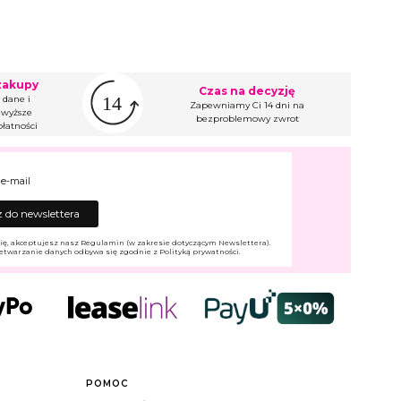
zakupy
Czas na decyzję
 dane i
Zapewniamy Ci 14 dni na
wyższe
bezproblemowy zwrot
łatności
 e-mail
 do newslettera
ię, akceptujesz nasz Regulamin (w zakresie dotyczącym Newslettera).
etwarzanie danych odbywa się zgodnie z Polityką prywatności.
POMOC