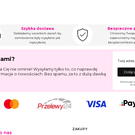
Szybka dostawa
Bezpieczne 
Dokładamy wszelkich starań by
Chronimy Twoje
zamówienia były wysyłane jak
zapewniamy naj
najszybciej
bezpieczeństwo p
jami?
Twój adres
a Cię nie ominie! Wysyłamy tylko to, co naprawdę
Dołącz
ormacje o nowościach. Bez spamu, za to z dużą dawką
Zapisując s
Prz
Linki w stopce
ZAKUPY
o nas