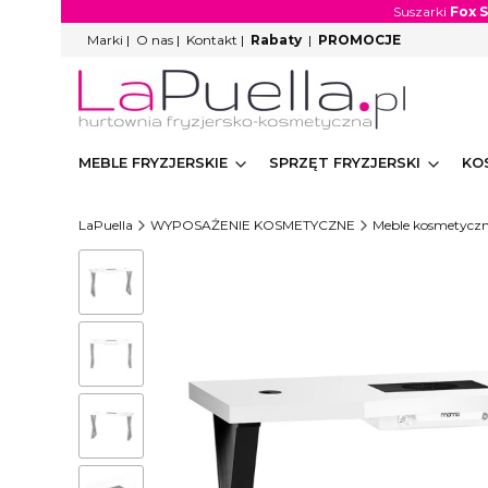
Suszarki
Fox 
Marki
|
O nas
|
Kontakt
|
Rabaty
|
PROMOCJE
MEBLE FRYZJERSKIE
SPRZĘT FRYZJERSKI
KO
LaPuella
WYPOSAŻENIE KOSMETYCZNE
Meble kosmetycz