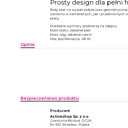
Prosty design dla pełni 
Biały blat na wysoki połysk oraz geometryczne
zarówno w kameralnych, jak i przestronnych 
pracy.
Dokładne wymiary podane są na zdjęciu.
Kolor blatu: odcienie bieli
Kolor nóg: odcienie czerni
Moc pochłaniacza: 48 W
Opinie
Bezpieczeństwo produktu
Producent
Activeshop Sp. z o.o
Graniczna 8b bud. DC2A
54-610 Wrocław, Polska