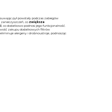
 usuwając pył powstały podczas zabiegów
d zanieczyszczeń, co
zwiększa
i
, co dodatkowo podnosi jego funkcjonalność.
żliwość zakupu dodatkowych filtrów
eliminuje alergeny i drobnoustroje, podnosząc