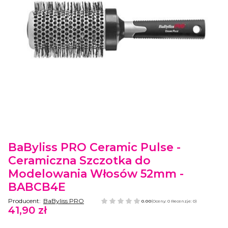
Etykiety
BaByliss PRO Ceramic Pulse -
Ceramiczna Szczotka do
Modelowania Włosów 52mm -
BABCB4E
Producent:
BaByliss PRO
0.00
(Oceny: 0 Recenzje: 0)
41,90 zł
Cena