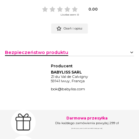
0.00
Liczba ocen: 0
Oceń i opisz
Bezpieczeństwo produktu
Producent
BABYLISS SARL
ZI du Val de Calvigny
59141 Iwuy, Francja
bok@babyliss.com
Darmowa przesyłka
Dla każdego zamówienia powyżej 299 zł
(nie dotyczy zamówień na meble i duży sprzęt)