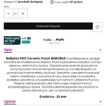
Dostępność:
produkt dostępny
Czas wysyłki:
48 godzin
Ilość
szt.
Dodaj do koszyka
Opis
BaByliss PRO Ceramic Pulse BABCB4E
to profesjonalna, okrągła
szczotka do modelowania włosów, która wyposażona została w trwały i
odporny, ceramiczny korpus. Zastosowanie ceramiki pozwala na
utrzymywanie równomiernej temperatury na całej długości, co
gwarantuje świetne efekty stylizacji. Specjalne, zaprojektowane pod
kątem współpracy z suszarką otwory pozwalają na swobodny
przepływ powietrza, przyspieszając tym samym układanie fryzury.
Kolejną zaletą produktu jest niska waga i ergonomiczna i
antypoślizgowa rączka. Szczotka idealnie sprawdzi się zarówno w
użytku domowym, jak i w salonie fryzjerskim.
Średnica - 52 mm
Opinie