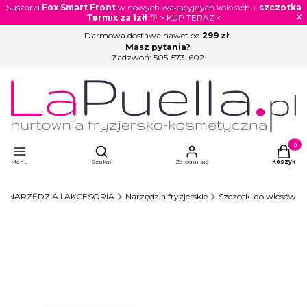
Suszarki
Fox Smart Front
w nowych wakacyjnych kolorach +
szczotka
×
Termix za 1zł!
🌴 > KUP TERAZ <
Darmowa dostawa nawet od
299 zł
!
Masz pytania?
Zadzwoń:
505-573-602
Otwórz wyszukiwarkę
Produkty
Menu
Szukaj
Zaloguj się
Koszyk
NARZĘDZIA I AKCESORIA
Narzędzia fryzjerskie
Szczotki do włosów