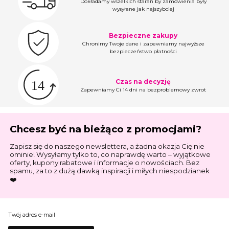
Dokładamy wszelkich starań by zamówienia były
wysyłane jak najszybciej
Bezpieczne zakupy
Chronimy Twoje dane i zapewniamy najwyższe
bezpieczeństwo płatności
Czas na decyzję
Zapewniamy Ci 14 dni na bezproblemowy zwrot
Chcesz być na bieżąco z promocjami?
Zapisz się do naszego newslettera, a żadna okazja Cię nie
ominie! Wysyłamy tylko to, co naprawdę warto – wyjątkowe
oferty, kupony rabatowe i informacje o nowościach. Bez
spamu, za to z dużą dawką inspiracji i miłych niespodzianek
❤️
Twój adres e-mail