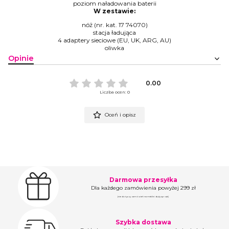
poziom naładowania baterii
W zestawie:
nóż (nr. kat. 17 74070)
stacja ładująca
4 adaptery sieciowe (EU, UK, ARG, AU)
oliwka
Opinie
0.00
Liczba ocen: 0
Oceń i opisz
Darmowa przesyłka
Dla każdego zamówienia powyżej 299 zł
(nie dotyczy zamówień na meble i duży sprzęt)
Szybka dostawa