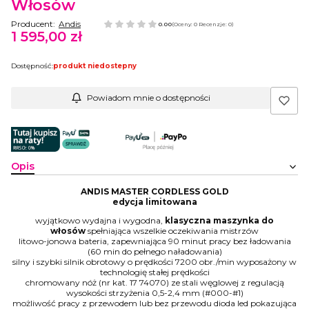
Włosów
Producent:
Andis
0.00
(Oceny: 0 Recenzje: 0)
1 595,00 zł
Cena
Dostępność:
produkt niedostepny
Powiadom mnie o dostępności
Opis
ANDIS MASTER CORDLESS GOLD
edycja limitowana
wyjątkowo wydajna i wygodna,
klasyczna maszynka do
włosów
spełniająca wszelkie oczekiwania mistrzów
litowo-jonowa bateria, zapewniająca 90 minut pracy bez ładowania
(60 min do pełnego naładowania)
silny i szybki silnik obrotowy o prędkości 7200 obr./min wyposażony w
technologię stałej prędkości
chromowany nóż (nr kat. 17 74070) ze stali węglowej z regulacją
wysokości strzyżenia 0,5-2,4 mm (#000-#1)
możliwość pracy z przewodem lub bez przewodu dioda led pokazująca