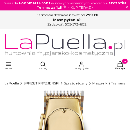
Suszarki
Fox Smart Front
w nowych wiosennych kolorach +
szczotka
×
Termix za 1zł!
💐 > KUP TERAZ <
Darmowa dostawa nawet od
299 zł
!
Masz pytania?
Zadzwoń:
505-573-602
Otwórz wyszukiwarkę
Produkty
Menu
Szukaj
Zaloguj się
Koszyk
LaPuella
SPRZĘT FRYZJERSKI
Sprzęt ręczny
Maszynki i Trymery