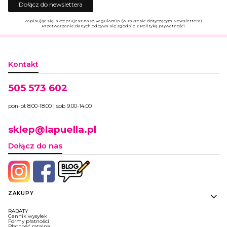
Dołącz do newslettera
Zapisując się, akceptujesz nasz Regulamin (w zakresie dotyczącym Newslettera).
Przetwarzanie danych odbywa się zgodnie z Polityką prywatności.
Kontakt
505 573 602
pon-pt 8:00-18:00 | sob 9:00-14:00
sklep@lapuella.pl
Dołącz do nas
Linki w stopce
ZAKUPY
RABATY
Cennik wysyłek
Formy płatności
Płatność ratalna