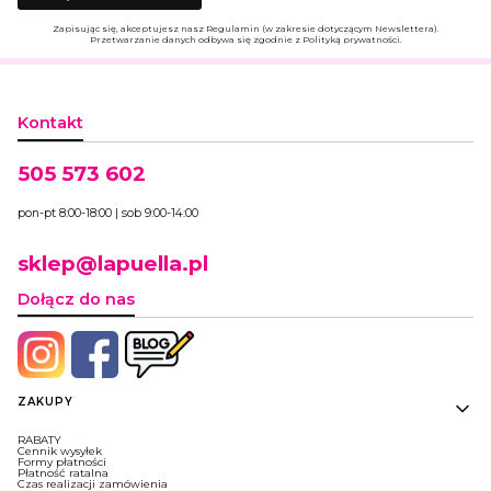
Zapisując się, akceptujesz nasz Regulamin (w zakresie dotyczącym Newslettera).
Przetwarzanie danych odbywa się zgodnie z Polityką prywatności.
Kontakt
505 573 602
pon-pt 8:00-18:00 | sob 9:00-14:00
sklep@lapuella.pl
Dołącz do nas
Linki w stopce
ZAKUPY
RABATY
Cennik wysyłek
Formy płatności
Płatność ratalna
Czas realizacji zamówienia