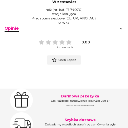
W zestawie:
nóż (nr. kat. 17 74070)
stacja ładująca
4 adaptery sieciowe (EU, UK, ARG, AU)
oliwka
Opinie
0.00
Liczba ocen: 0
Oceń i opisz
Darmowa przesyłka
Dla każdego zamówienia powyżej 299 zł
(nie dotyczy zamówień na meble i duży sprzęt)
Szybka dostawa
Dokładamy wszelkich starań by zamówienia były