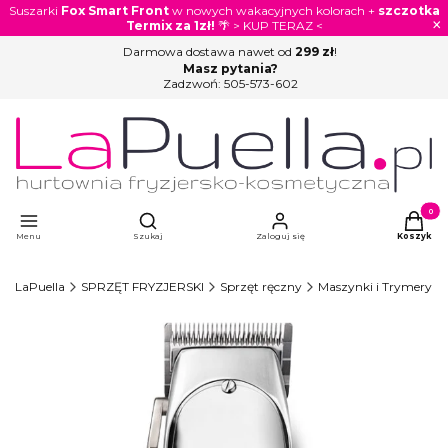
Suszarki
Fox Smart Front
w nowych wakacyjnych kolorach +
szczotka
×
Termix za 1zł!
🌴 > KUP TERAZ <
Darmowa dostawa nawet od
299 zł
!
Masz pytania?
Zadzwoń:
505-573-602
Otwórz wyszukiwarkę
Produkty
Menu
Szukaj
Zaloguj się
Koszyk
LaPuella
SPRZĘT FRYZJERSKI
Sprzęt ręczny
Maszynki i Trymery