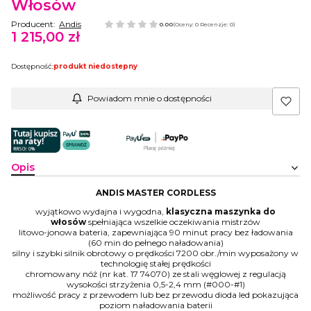
Włosów
Producent:
Andis
0.00
(Oceny: 0 Recenzje: 0)
1 215,00 zł
Cena
Dostępność:
produkt niedostepny
Powiadom mnie o dostępności
Opis
ANDIS MASTER CORDLESS
wyjątkowo wydajna i wygodna,
klasyczna maszynka do
włosów
spełniająca wszelkie oczekiwania mistrzów
litowo-jonowa bateria, zapewniająca 90 minut pracy bez ładowania
(60 min do pełnego naładowania)
silny i szybki silnik obrotowy o prędkości 7200 obr./min wyposażony w
technologię stałej prędkości
chromowany nóż (nr kat. 17 74070) ze stali węglowej z regulacją
wysokości strzyżenia 0,5-2,4 mm (#000-#1)
możliwość pracy z przewodem lub bez przewodu dioda led pokazująca
poziom naładowania baterii