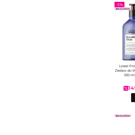
-31%
Bestseller
Loreal Pro
Zestaw do 
500 ml
14
Cen
Bestseller