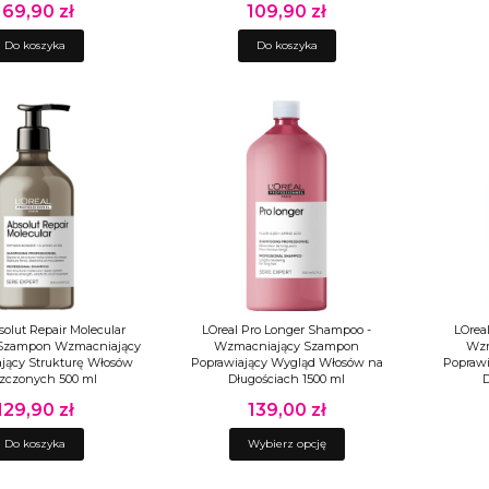
169,90 zł
109,90 zł
Cena
Cena
Do koszyka
Do koszyka
solut Repair Molecular
LOreal Pro Longer Shampoo -
LOrea
Szampon Wzmacniający
Wzmacniający Szampon
Wzm
ający Strukturę Włosów
Poprawiający Wygląd Włosów na
Poprawi
zczonych 500 ml
Długościach 1500 ml
D
129,90 zł
139,00 zł
Cena
Cena
Do koszyka
Wybierz opcję