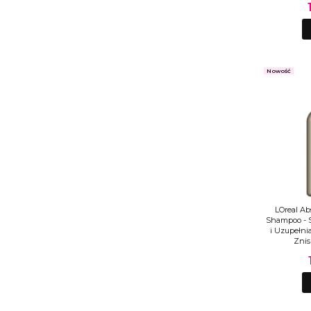
Nowość
LOreal Ab
Shampoo - 
i Uzupełni
Znis