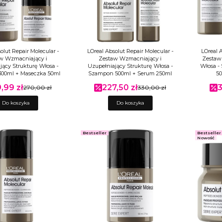
olut Repair Molecular -
LOreal Absolut Repair Molecular -
LOreal 
w Wzmacniający i
Zestaw Wzmacniający i
Zestaw 
jący Strukturę Włosa -
Uzupełniający Strukturę Włosa -
Włosa -
00ml + Maseczka 50ml
Szampon 500ml + Serum 250ml
5
,99 zł
227,50 zł
3
 promocyjna
270,00 zł
Cena promocyjna
330,00 zł
C
Do koszyka
Do koszyka
Bestseller
Bestseller
Nowość