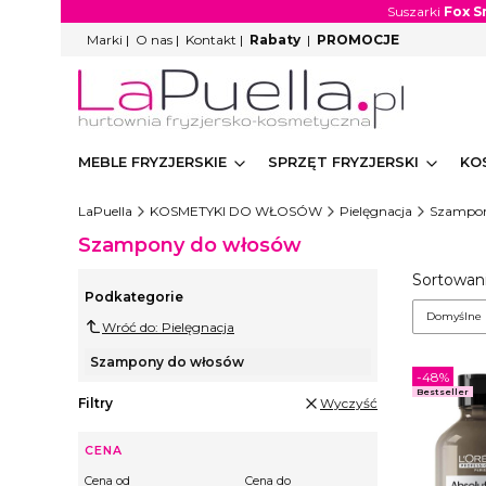
Suszarki
Fox S
Marki
|
O nas
|
Kontakt
|
Rabaty
|
PROMOCJE
MEBLE FRYZJERSKIE
SPRZĘT FRYZJERSKI
KO
LaPuella
KOSMETYKI DO WŁOSÓW
Pielęgnacja
Szampon
Szampony do włosów
Lista
Sortowani
Podkategorie
Domyślne
Wróć do: Pielęgnacja
Szampony do włosów
-48%
Bestseller
Filtry
Wyczyść
CENA
Cena od
Cena do