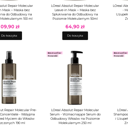
solut Repair Molecular
LOreal Absolut Repair Molecular
LOreal Ab
n Mask – Maska bez
Leave-in Mask – Maska bez
- M
ania do Odbudowy na
Spłukiwania do Odbudowy na
Uzupełn
 Molekularnym 100 ml
Poziomie Molekularnym 50ml
Z
109,90 zł
64,90 zł
Cena
Cena
Do koszyka
Do koszyka
Bestseller
Bestseller
Nowość
Nowość
ut Repair Molecular Pre-
LOreal Absolut Repair Molecular
LOreal 
Concentrate - Wstępna
Serum - Wzmacniające Serum do
Shampoo
rzed Myciem do Włosów
Odbudowy Włosów na Poziomie
i Uzupe
zczonych 190 ml
Molekularnym 250 ml
Zn