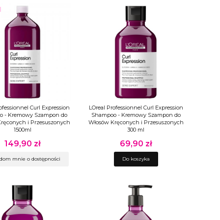
ofessionnel Curl Expression
LOreal Professionnel Curl Expression
 - Kremowy Szampon do
Shampoo - Kremowy Szampon do
ręconych i Przesuszonych
Włosów Kręconych i Przesuszonych
1500ml
300 ml
149,90 zł
69,90 zł
Cena
Cena
dom mnie o dostępności
Do koszyka