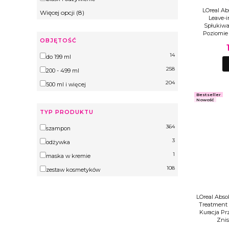
LOreal Ab
Więcej opcji (8)
Leave-i
Spłukiw
Poziomie
OBJĘTOŚĆ
14
Objętość
do 199 ml
258
200 - 499 ml
204
500 ml i więcej
Bestseller
Nowość
TYP PRODUKTU
364
Typ produktu
szampon
3
odżywka
1
maska w kremie
108
zestaw kosmetyków
LOreal Absol
Treatment 
Kuracja P
Znis