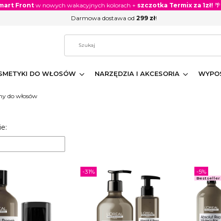
mart Front
w nowych wakacyjnych kolorach +
szczotka Termix za 1zł!
🌴
Darmowa dostawa od
299 zł
!
SMETYKI DO WŁOSÓW
NARZĘDZIA I AKCESORIA
WYPOS
y do włosów
 produktów
e:
-31%
-5%
Bestseller