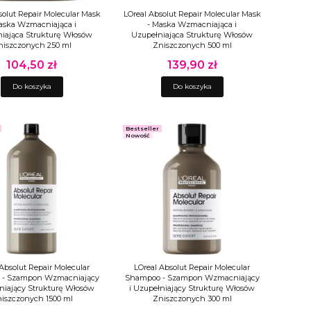
solut Repair Molecular Mask
LOreal Absolut Repair Molecular Mask
aska Wzmacniająca i
- Maska Wzmacniająca i
iająca Strukturę Włosów
Uzupełniająca Strukturę Włosów
niszczonych 250 ml
Zniszczonych 500 ml
104,50 zł
139,90 zł
Cena
Cena
Do koszyka
Do koszyka
Bestseller
Nowość
Absolut Repair Molecular
LOreal Absolut Repair Molecular
 - Szampon Wzmacniający
Shampoo - Szampon Wzmacniający
łniający Strukturę Włosów
i Uzupełniający Strukturę Włosów
iszczonych 1500 ml
Zniszczonych 300 ml