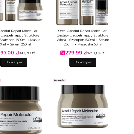
Absolut Repair Molecular –
LOreal Absolut Repair Molecular –
Uzupełniający Strukturę
Zestaw Uzupełniający Strukturę
 Szampon 1500ml + Maska
Włosa - Szampon 500ml + Serum
00ml + Serum 250ml
250ml + Maseczka 50ml
97,00 zł
279,99 zł
ena promocyjna
419,70 zł
Cena promocyjna
480,00 zł
Do koszyka
Do koszyka
Nowość