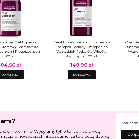
ssionnel Curl Expression
LOreal Professionnel Curl Expression
LOreal Pr
 Kremowy Szampon do
Shampoo - Żelowy Szampon do
Shampo
conych i Przesuszonych
Wszystkich Rodzajów Włosów
Wszys
500 ml
Kręconych 1500 ml
104,50 zł
149,90 zł
Cena
Cena
Do koszyka
Do koszyka
jami?
Twój adres
a Cię nie ominie! Wysyłamy tylko to, co naprawdę
Dołącz
ormacje o nowościach. Bez spamu, za to z dużą dawką