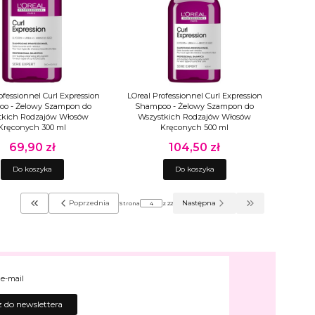
ofessionnel Curl Expression
LOreal Professionnel Curl Expression
o - Żelowy Szampon do
Shampoo - Żelowy Szampon do
tkich Rodzajów Włosów
Wszystkich Rodzajów Włosów
Kręconych 300 ml
Kręconych 500 ml
69,90 zł
104,50 zł
Cena
Cena
Do koszyka
Do koszyka
Poprzednia
Następna
Strona
z 22
Wróć do pierwszej strony z produktami
Przejdź do ostatni
 e-mail
 do newslettera