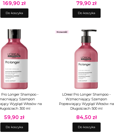
169,90 zł
79,90 zł
Cena
Cena
Do koszyka
Do koszyka
Nowość
l Pro Longer Shampoo -
LOreal Pro Longer Shampoo -
acniający Szampon
Wzmacniający Szampon
ający Wygląd Włosów na
Poprawiający Wygląd Włosów na
ługościach 300 ml
Długościach 500 ml
59,90 zł
84,50 zł
Cena
Cena
Do koszyka
Do koszyka