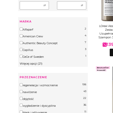
zł
zł
MARKA
LOreal Abs
2
Marka
Alfaparf
Zesta
Uzupełnia
4
American Crew
Szampon 3
7
Authentic Beauty Concept
139
Cena
3
Capillus
1
CeCe of Sweden
Więcej opcji (21)
Bestseller
Nowość
PRZEZNACZENIE
106
Przeznaczenie
regeneracja i wzmocnienie
43
nawilżenie
22
objętość
36
wygładzenie i dyscyplina
11
blask i odżywienie