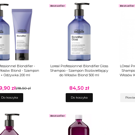
Bestseller
Bestseller
fessionnel Blondifier -
Loreal Professionnel Blondifier Gloss
LOreal Pr
Włosów Blond - Szampon
Shampoo - Szampon Rozświetlający
Shampoo
 + Odżywka 200 ml
do Włosów Blond 500 ml
Włosów K
9,90 zł
84,50 zł
a promocyjna
218,50 zł
Cena
Do koszyka
Do koszyka
Powia
Bestseller