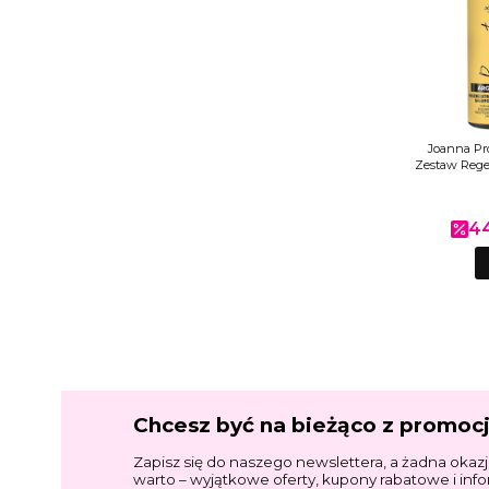
Joanna Pro
Zestaw Rege
44
Cen
Chcesz być na bieżąco z promoc
Zapisz się do naszego newslettera, a żadna okazj
warto – wyjątkowe oferty, kupony rabatowe i inf