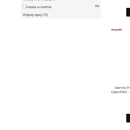
190
maska w kremie
Więcej opcji (11)
Nowość
Joanna Pr
CleanPRO -