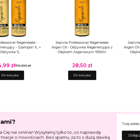
fessional Regenerate -
Joanna Professional Regenerate
Joanna
nerujący - Szampon 1L +
Argan Oil - Odżywka Regenerująca z
Argan Oil
Odżywka 1L
Olejkiem Arganowym 1000ml
Olejk
,99 zł
28,50 zł
a promocyjna
70,00 zł
Cena
Do koszyka
Do koszyka
jami?
Twój adres
a Cię nie ominie! Wysyłamy tylko to, co naprawdę
Dołącz
ormacje o nowościach. Bez spamu, za to z dużą dawką