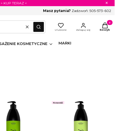
×
 > KUP TERAZ <
Masz pytania?
Zadzwoń:
505-573-602
Produkty w koszyk
Wyczyść
Szukaj
Ulubione
Zaloguj się
Koszyk
MARKI
AŻENIE KOSMETYCZNE
Nowość