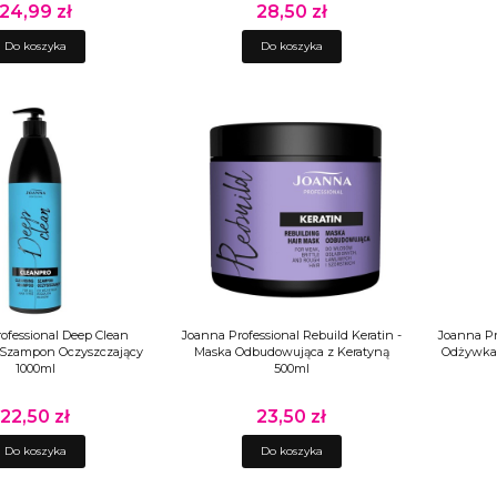
24,99 zł
28,50 zł
Cena
Cena
Do koszyka
Do koszyka
ofessional Deep Clean
Joanna Professional Rebuild Keratin -
Joanna Pr
 Szampon Oczyszczający
Maska Odbudowująca z Keratyną
Odżywka 
1000ml
500ml
22,50 zł
23,50 zł
Cena
Cena
Do koszyka
Do koszyka