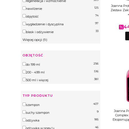
Przeznaczenie
regeneracja i wzmocnienie
Joanna Pro
125
nawilżenie
Zestaw Zak
74
objętość
97
wygładzenie i dyscyplina
44
Cen
33
blask i odżywienie
Więcej opcji (9)
OBJĘTOŚĆ
256
Objętość
do 199 ml
516
200 - 499 ml
381
500 ml i więcej
TYP PRODUKTU
407
Typ produktu
szampon
Joanna Pr
9
suchy szampon
Complex 
185
Eksponują
odżywka
46
odżywka w spray'u