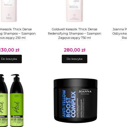
 Kerasilk Thick Dense
Goldwell Kerasilk Thick Dense
Joanna P
ing Shampoo – Szampon
Redensifying Shampoo – Szampon
Odżywka 
szczający 250 ml
Zagęszczający 750 ml
Ro
130,00 zł
280,00 zł
Cena
Cena
Do koszyka
Do koszyka