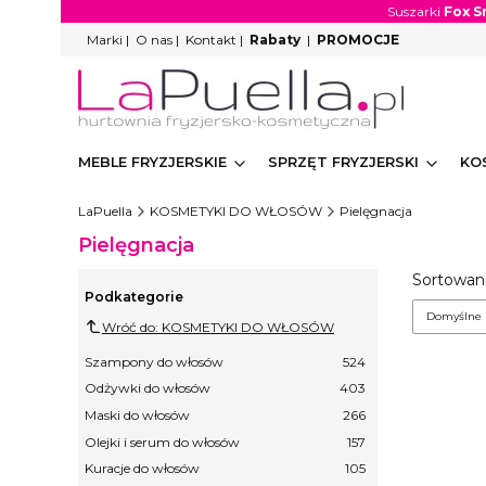
Suszarki
Fox S
Marki
|
O nas
|
Kontakt
|
Rabaty
|
PROMOCJE
MEBLE FRYZJERSKIE
SPRZĘT FRYZJERSKI
KO
LaPuella
KOSMETYKI DO WŁOSÓW
Pielęgnacja
Pielęgnacja
Lista
Sortowani
Podkategorie
Domyślne
Wróć do: KOSMETYKI DO WŁOSÓW
Szampony do włosów
524
Odżywki do włosów
403
Maski do włosów
266
Olejki i serum do włosów
157
Kuracje do włosów
105