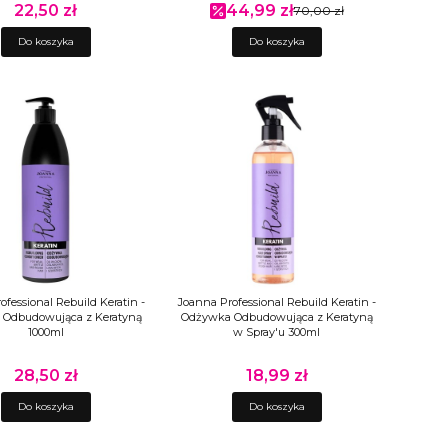
22,50 zł
44,99 zł
Cena
Cena promocyjna
70,00 zł
Do koszyka
Do koszyka
ofessional Rebuild Keratin -
Joanna Professional Rebuild Keratin -
Odbudowująca z Keratyną
Odżywka Odbudowująca z Keratyną
1000ml
w Spray'u 300ml
28,50 zł
18,99 zł
Cena
Cena
Do koszyka
Do koszyka