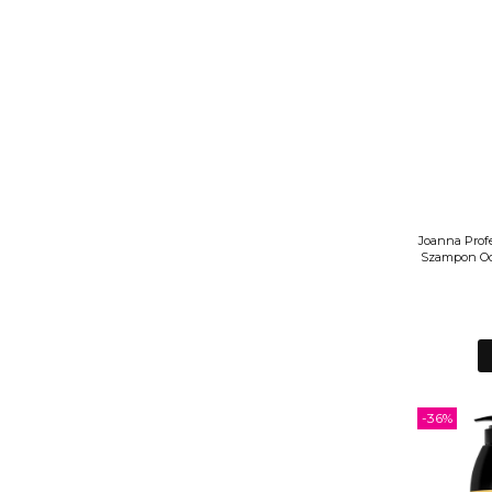
Joanna Profe
Szampon Od
-36%