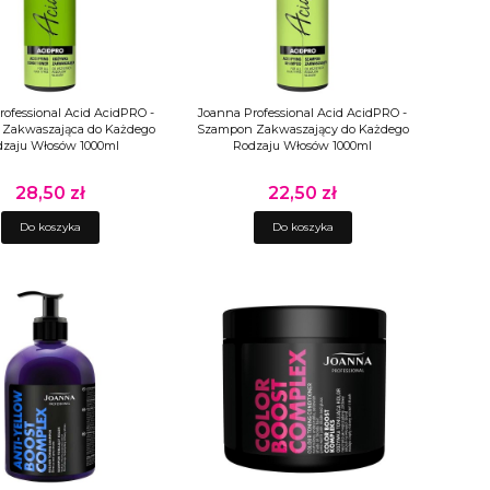
rofessional Acid AcidPRO -
Joanna Professional Acid AcidPRO -
Zakwaszająca do Każdego
Szampon Zakwaszający do Każdego
dzaju Włosów 1000ml
Rodzaju Włosów 1000ml
28,50 zł
22,50 zł
Cena
Cena
Do koszyka
Do koszyka