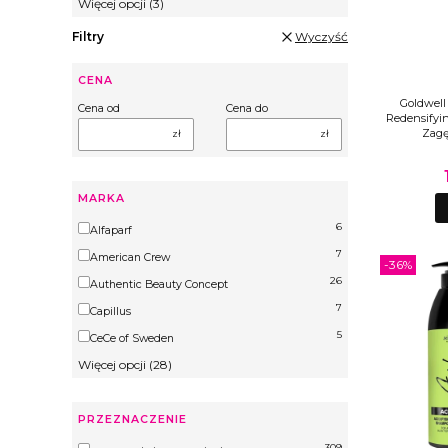
Więcej opcji (3)
Filtry
Wyczyść
CENA
Goldwell
Cena od
Cena do
Redensify
Zagę
zł
zł
MARKA
6
Marka
Alfaparf
7
American Crew
-36%
26
Authentic Beauty Concept
7
Capillus
5
CeCe of Sweden
Więcej opcji (28)
PRZEZNACZENIE
309