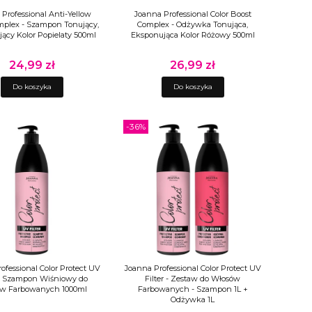
Professional Anti-Yellow
Joanna Professional Color Boost
mplex - Szampon Tonujący,
Complex - Odżywka Tonująca,
ący Kolor Popielaty 500ml
Eksponująca Kolor Różowy 500ml
24,99 zł
26,99 zł
Cena
Cena
Do koszyka
Do koszyka
-36%
ofessional Color Protect UV
Joanna Professional Color Protect UV
 - Szampon Wiśniowy do
Filter - Zestaw do Włosów
w Farbowanych 1000ml
Farbowanych - Szampon 1L +
Odżywka 1L