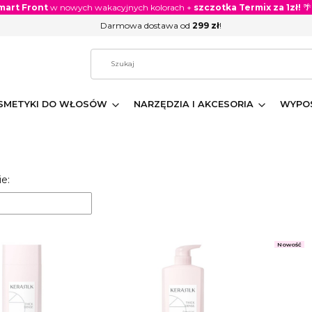
mart Front
w nowych wakacyjnych kolorach +
szczotka Termix za 1zł!
🌴
Darmowa dostawa od
299 zł
!
SMETYKI DO WŁOSÓW
NARZĘDZIA I AKCESORIA
WYPOS
 produktów
e:
Nowość