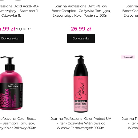
fessional Acid AcidPRO-
Joanna Professional Anti-Yellow
Joanna 
waszający - Szampon 1L
Boost Complex - Odżywka Tonująca,
Boost Co
+ Odżywka 1L
Eksponujący Kolor Popielaty 500ml
Eksponuj
,99 zł
26,99 zł
a promocyjna
70,00 zł
Cena
Do koszyka
Do koszyka
Nowość
ofessional Color Boost
Joanna Professional Color Protect UV
Joanna Pr
- Szampon Tonujący,
Filter - Odżywka Wiśniowa do
Filter
cy Kolor Różowy 500ml
Włosów Farbowanych 1000ml
Włosó