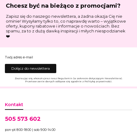
Chcesz być na bieżąco z promocjami?
Zapisz się do naszego newslettera, a żadna okazja Cię nie
ominie! Wysyłamy tylko to, co naprawdę warto – wyjątkowe
oferty, kupony rabatowe i informacje o nowościach. Bez
spamu, za to z dużą dawką inspiracji i miłych niespodzianek
❤️
Twój adres e-mail
Dołącz do newslettera
Zapisując się, akceptujesz nasz Regulamin (w zakresie dotyczącym Newslettera).
Przetwarzanie danych odbywa się zgodnie z Polityką prywatności.
Kontakt
505 573 602
pon-pt 8:00-18:00 | sob 9:00-14:00