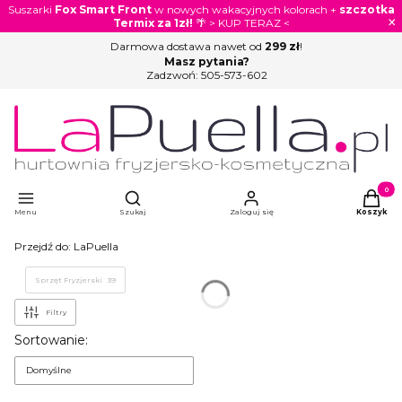
Suszarki
Fox Smart Front
w nowych wakacyjnych kolorach +
szczotka
×
Termix za 1zł!
🌴 > KUP TERAZ <
Darmowa dostawa nawet od
299 zł
!
Masz pytania?
Zadzwoń:
505-573-602
Otwórz wyszukiwarkę
Produkty
Menu
Szukaj
Zaloguj się
Koszyk
Przejdź do:
LaPuella
Sprzęt Fryzjerski
39
Filtry
Lista produktów
Sortowanie:
Domyślne