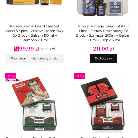
Proraso Special Beard Care Set
Proraso Vintage Beard Kit Azur
Wood & Spice - Zestaw Prezentowy
Lime - Zestaw Prezentowy Do
Do Brody - Balsam 100 ml +
Brody - Szampon 200ml + Balsam
Szampon 200ml
100ml + Olejek 30ml
99,99 zł
211,00 zł
Cena promocyjna
137,00 zł
Cena
Powiadom mnie o dostępności
Do koszyka
-27%
-27%
Bestseller