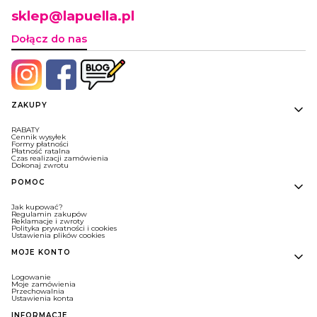
sklep@lapuella.pl
Dołącz do nas
Linki w stopce
ZAKUPY
RABATY
Cennik wysyłek
Formy płatności
Płatność ratalna
Czas realizacji zamówienia
Dokonaj zwrotu
POMOC
Jak kupować?
Regulamin zakupów
Reklamacje i zwroty
Polityka prywatności i cookies
Ustawienia plików cookies
MOJE KONTO
Logowanie
Moje zamówienia
Przechowalnia
Ustawienia konta
INFORMACJE