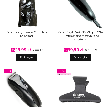
Kiepe Impregnowany Fartuch do
Kiepe K-style Just MINI Clipper 6320
Koloryzacji
– Profesjonalna maszynka do
strzyżenia
29,99 zł
99,90 zł
Cena promocyjna
54,00 zł
Cena promocyjna
207,00 zł
Do koszyka
Do koszyka
-52%
-47%
Bestseller