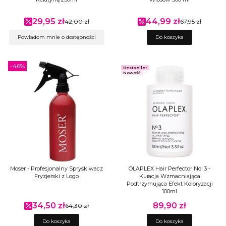
29,95 zł
44,99 zł
Cena promocyjna
42,00 zł
Cena promocyjna
67,95 zł
Powiadom mnie o dostępności
Do koszyka
-46%
Bestseller
Nowość
Moser - Profesjonalny Spryskiwacz
OLAPLEX Hair Perfector No. 3 -
Fryzjerski z Logo
Kuracja Wzmacniająca
Podtrzymująca Efekt Koloryzacji
100ml
34,50 zł
89,90 zł
Cena promocyjna
64,30 zł
Cena
Do koszyka
Do koszyka