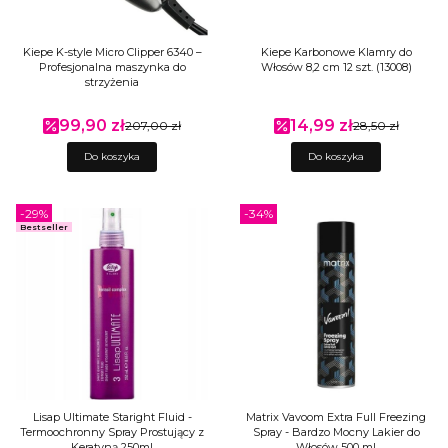
Kiepe K-style Micro Clipper 6340 –
Kiepe Karbonowe Klamry do
Profesjonalna maszynka do
Włosów 8,2 cm 12 szt. (13008)
strzyżenia
99,90 zł
14,99 zł
Cena promocyjna
207,00 zł
Cena promocyjna
28,50 zł
Do koszyka
Do koszyka
-29%
-34%
Bestseller
Lisap Ultimate Staright Fluid -
Matrix Vavoom Extra Full Freezing
Termoochronny Spray Prostujący z
Spray - Bardzo Mocny Lakier do
Keratyną 250ml
Włosów 500 ml