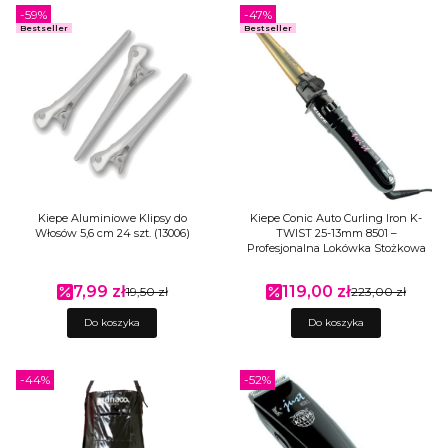
-59%
-47%
Bestseller
Bestseller
Kiepe Aluminiowe Klipsy do
Kiepe Conic Auto Curling Iron K-
Włosów 5,6 cm 24 szt. (13006)
TWIST 25-13mm 8501 –
Profesjonalna Lokówka Stożkowa
7,99 zł
119,00 zł
Cena promocyjna
19,50 zł
Cena promocyjna
223,00 zł
Do koszyka
Do koszyka
-44%
-52%