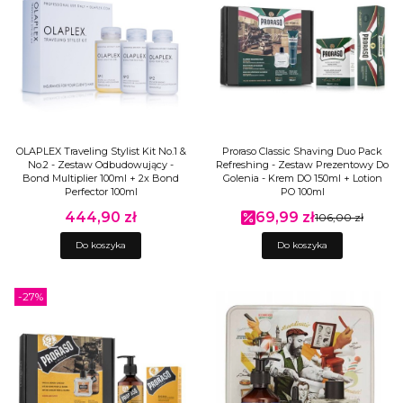
OLAPLEX Traveling Stylist Kit No.1 &
Proraso Classic Shaving Duo Pack
No.2 - Zestaw Odbudowujący -
Refreshing - Zestaw Prezentowy Do
Bond Multiplier 100ml + 2x Bond
Golenia - Krem DO 150ml + Lotion
Perfector 100ml
PO 100ml
444,90 zł
69,99 zł
Cena
Cena promocyjna
106,00 zł
Do koszyka
Do koszyka
-27%