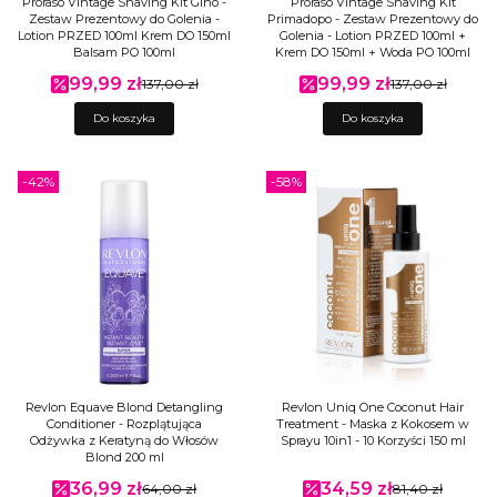
Proraso Vintage Shaving Kit Gino -
Proraso Vintage Shaving Kit
Zestaw Prezentowy do Golenia -
Primadopo - Zestaw Prezentowy do
Lotion PRZED 100ml Krem DO 150ml
Golenia - Lotion PRZED 100ml +
Balsam PO 100ml
Krem DO 150ml + Woda PO 100ml
99,99 zł
99,99 zł
Cena promocyjna
137,00 zł
Cena promocyjna
137,00 zł
Do koszyka
Do koszyka
-42%
-58%
Revlon Equave Blond Detangling
Revlon Uniq One Coconut Hair
Conditioner - Rozplątująca
Treatment - Maska z Kokosem w
Odżywka z Keratyną do Włosów
Sprayu 10in1 - 10 Korzyści 150 ml
Blond 200 ml
36,99 zł
34,59 zł
Cena promocyjna
64,00 zł
Cena promocyjna
81,40 zł