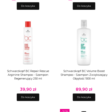
Do koszyka
Do koszyka
Schwarzkopf BC Repair Rescue
Schwarzkopf BC Volume Boost
Arginine Shampoo - Szampon
Shampoo - Szampon Zwiększający
Regenerujący 250 ml
Objętość 1000 ml
39,90 zł
89,90 zł
Cena
Cena
Do koszyka
Do koszyka
-30%