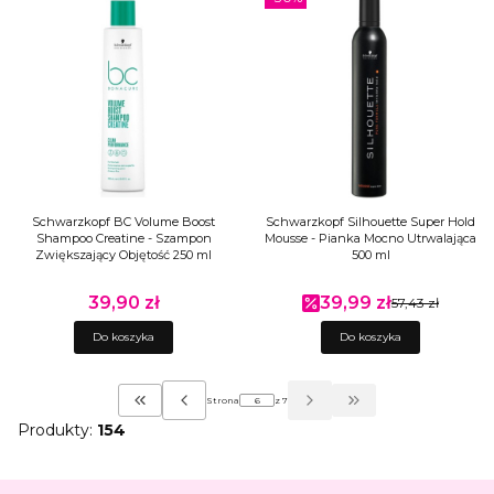
Schwarzkopf BC Volume Boost
Schwarzkopf Silhouette Super Hold
Shampoo Creatine - Szampon
Mousse - Pianka Mocno Utrwalająca
Zwiększający Objętość 250 ml
500 ml
39,90 zł
39,99 zł
Cena
Cena promocyjna
57,43 zł
Do koszyka
Do koszyka
Strona
z 7
Wróć do pierwszej strony z produktami
Przejdź do ostatniej stro
Produkty:
154