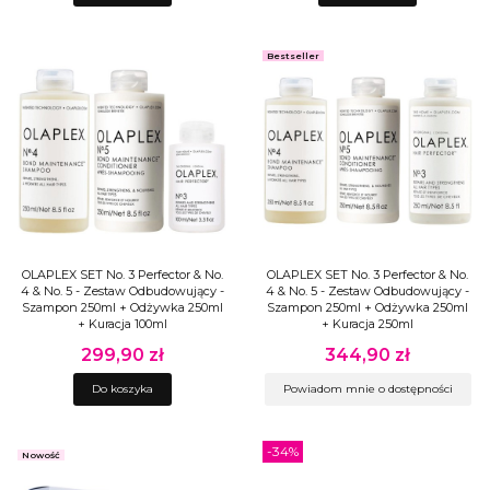
Bestseller
OLAPLEX SET No. 3 Perfector & No.
OLAPLEX SET No. 3 Perfector & No.
4 & No. 5 - Zestaw Odbudowujący -
4 & No. 5 - Zestaw Odbudowujący -
Szampon 250ml + Odżywka 250ml
Szampon 250ml + Odżywka 250ml
+ Kuracja 100ml
+ Kuracja 250ml
299,90 zł
344,90 zł
Cena
Cena
Do koszyka
Powiadom mnie o dostępności
-34%
Nowość