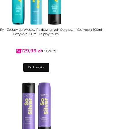
ify - Zestaw do Włosów Pozbawionych Objętości - Szampon 300ml +
Odżywka 300ml + Spray 250ml
129,99 zł
Cena promocyjna
179,20 zł
Do koszyka