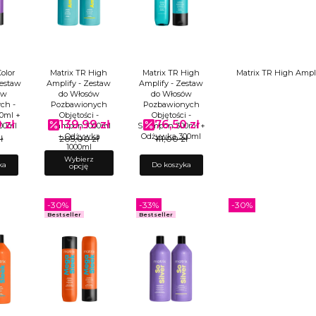
olor
Matrix TR High
Matrix TR High
Matrix TR High Ampl
Zestaw
Amplify - Zestaw
Amplify - Zestaw
ów
do Włosów
do Włosów
ch -
Pozbawionych
Pozbawionych
0ml +
Objętości -
Objętości -
 zł
139,99 zł
76,50 zł
omocyjna
Cena promocyjna
Cena promocyjna
00ml
Szampon 1000ml
Szampon 300ml +
+ Odżywka
Odżywka 300ml
ł
205,00 zł
111,00 zł
1000ml
Wybierz
ka
Do koszyka
opcję
-30%
-33%
-30%
Bestseller
Bestseller