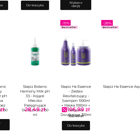
Wybierz
ka
Do koszyka
opcję
-19%
-28%
Bestseller
Bestseller
anic
Stapiz Botanic
Stapiz Ha Essence
Stapiz Ha Essence Aqu
y
Harmony Milk pH
- Zestaw
r pH
3,5 - Kojące
Rewitalizujący -
ka
Mleczko
Szampon 1000ml
bez
Pielęgnujące
+ Maska 1000ml +
zł
28,49 zł
106,99 zł
Cena
Cena promocyjna
a 150
Skórę Głowy 150
Odżywka
ml
Dwufazowa 300ml
132,45 zł
z
Do koszyka