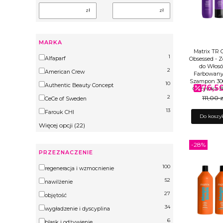
zł
zł
MARKA
Matrix TR C
1
Marka
Alfaparf
Obsessed - 
do Włos
2
American Crew
Farbowany
Szampon 30
10
Authentic Beauty Concept
76,50
Cena pr
Odżywka 3
2
111,00 z
CeCe of Sweden
13
Farouk CHI
Do koszy
Więcej opcji (22)
-28%
PRZEZNACZENIE
100
Przeznaczenie
regeneracja i wzmocnienie
52
nawilżenie
27
objętość
34
wygładzenie i dyscyplina
6
blask i odżywienie