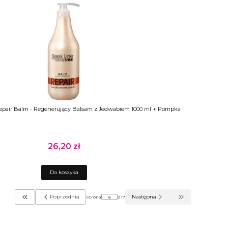
Repair Balm - Regenerujący Balsam z Jedwabiem 1000 ml + Pompka
26,20 zł
Cena
Do koszyka
Poprzednia
Następna
Strona
z 17
Wróć do pierwszej strony z produktami
Przejdź do ostatni