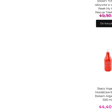
SMART T
odżywka w s
Reset My 
Rescue Trea
49,90 
Cena
Plus 150
Do koszy
Stapiz Arg
Moist&Care 
Balsam Arg
1000 m
44,40 
Cena