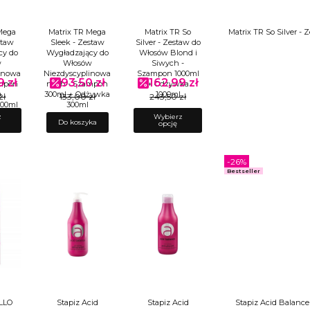
Mega
Matrix TR Mega
Matrix TR So
Matrix TR So Silver 
staw
Sleek - Zestaw
Silver - Zestaw do
cy do
Wygładzający do
Włosów Blond i
w
Włosów
Siwych -
inowa
Niezdyscyplinowa
Szampon 1000ml
9 zł
93,50 zł
162,99 zł
omocyjna
Cena promocyjna
Cena promocyjna
ampon
nych - Szampon
+ Odżywka
+
300ml + Odżywka
1000ml
zł
133,00 zł
243,50 zł
000ml
300ml
z
Wybierz
Do koszyka
opcję
-26%
Bestseller
LLO
Stapiz Acid
Stapiz Acid
Stapiz Acid Balanc