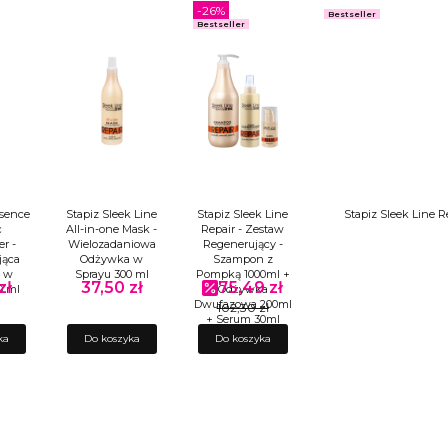
-26%
Bestseller
Bestseller
ssence
Stapiz Sleek Line
Stapiz Sleek Line
Stapiz Sleek Line 
c
All-in-one Mask -
Repair - Zestaw
r -
Wielozadaniowa
Regenerujący -
jąca
Odżywka w
Szampon z
 w
Sprayu 300 ml
Pompką 1000ml +
zł
37,50 zł
75,49 zł
Cena
Cena promocyjna
0 ml
Odżywka
Dwufazowa 200ml
102,30 zł
+ Serum 30ml
ka
Do koszyka
Do koszyka