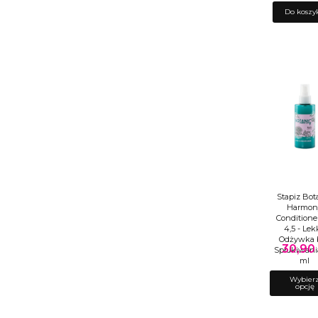
Do koszy
Stapiz Bot
Harmon
Conditione
4,5 - Lek
Odżywka 
30,90 
Cena
Spłukiwani
ml
Wybier
opcję