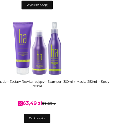
Wybierz opcję
atic - Zestaw Rewitalizujący - Szampon 300ml + Maska 250ml + Spray
300ml
63,49 zł
Cena promocyjna
88,20 zł
Do koszyka