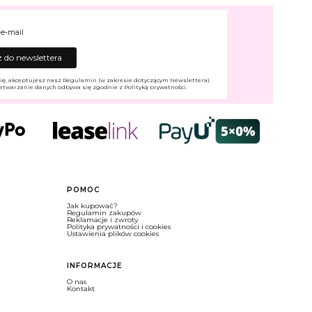
 e-mail
 do newslettera
ię, akceptujesz nasz Regulamin (w zakresie dotyczącym Newslettera).
etwarzanie danych odbywa się zgodnie z Polityką prywatności.
POMOC
Jak kupować?
Regulamin zakupów
Reklamacje i zwroty
Polityka prywatności i cookies
Ustawienia plików cookies
INFORMACJE
O nas
Kontakt