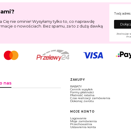
jami?
Twój adres
a Cię nie ominie! Wysyłamy tylko to, co naprawdę
Dołącz
ormacje o nowościach. Bez spamu, za to z dużą dawką
Zapisując s
Prz
Linki w stopce
ZAKUPY
o nas
RABATY
Cennik wysyłek
Formy płatności
Płatność ratalna
Czas realizacji zamówienia
Dokonaj zwrotu
MOJE KONTO
Logowanie
Moje zamówienia
Przechowalnia
Ustawienia konta