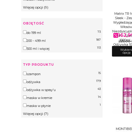
Więcej opcji (9)
Matrix TR 
Sleek - Ze
Wygładzają
OBJĘTOŚĆ
Włosó
Niezdyscypl
73
Objętość
do 199 ml
162,9
Cena pr
nych - Sz
187
1000ml 
200 - 499 ml
225,00 
Odżywka 1
113
500 ml i więcej
Wybier
opcję
TYP PRODUKTU
15
Typ produktu
szampon
179
odżywka
43
odżywka w spray'u
14
maska w kremie
1
maska w płynie
Więcej opcji (7)
MONTIBE