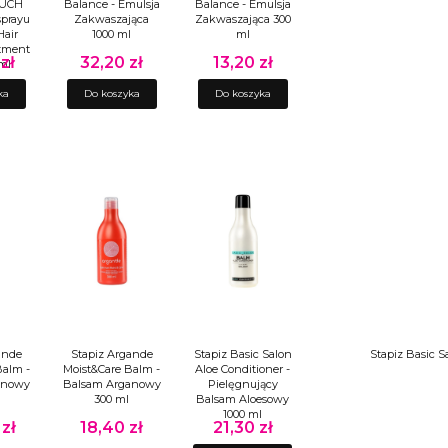
OUCH
Balance - Emulsja
Balance - Emulsja
prayu
Zakwaszająca
Zakwaszająca 300
Hair
1000 ml
ml
tment
zł
32,20 zł
13,20 zł
Cena
Cena
 ml
ka
Do koszyka
Do koszyka
ande
Stapiz Argande
Stapiz Basic Salon
Stapiz Basic 
Balm -
Moist&Care Balm -
Aloe Conditioner -
anowy
Balsam Arganowy
Pielęgnujący
l
300 ml
Balsam Aloesowy
1000 ml
zł
18,40 zł
21,30 zł
Cena
Cena