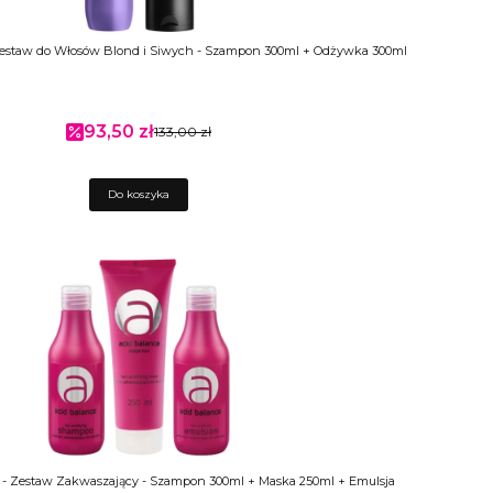
- Zestaw do Włosów Blond i Siwych - Szampon 300ml + Odżywka 300ml
93,50 zł
Cena promocyjna
133,00 zł
Do koszyka
e - Zestaw Zakwaszający - Szampon 300ml + Maska 250ml + Emulsja