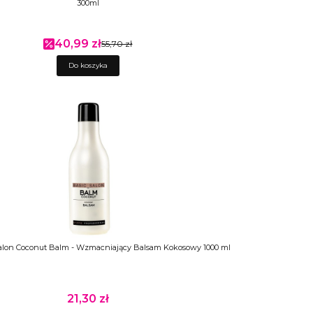
300ml
40,99 zł
Cena promocyjna
55,70 zł
Do koszyka
Salon Coconut Balm - Wzmacniający Balsam Kokosowy 1000 ml
21,30 zł
Cena