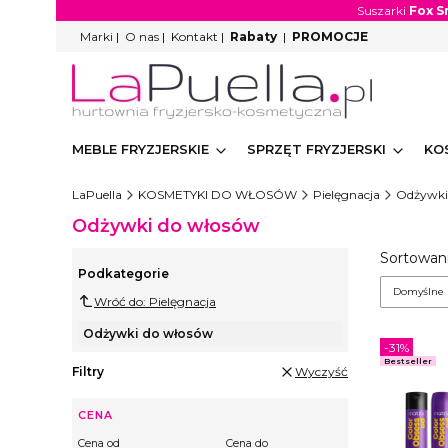
Suszarki
Fox S
Marki
|
O nas
|
Kontakt
|
Rabaty
|
PROMOCJE
MEBLE FRYZJERSKIE
SPRZĘT FRYZJERSKI
KO
LaPuella
KOSMETYKI DO WŁOSÓW
Pielęgnacja
Odżywki
Odżywki do włosów
Lista
Sortowani
Podkategorie
Domyślne
Wróć do: Pielęgnacja
Odżywki do włosów
-31%
Bestseller
Filtry
Wyczyść
CENA
Cena od
Cena do