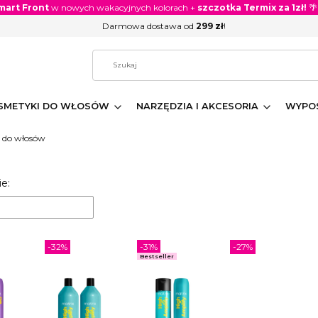
mart Front
w nowych wakacyjnych kolorach +
szczotka Termix za 1zł!
🌴
Darmowa dostawa od
299 zł
!
SMETYKI DO WŁOSÓW
NARZĘDZIA I AKCESORIA
WYPOS
 do włosów
 produktów
e:
-32%
-31%
-27%
Bestseller