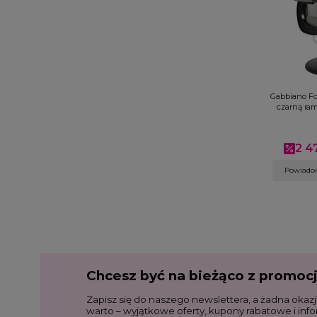
Gabbiano Fot
czarną ram
2 47
Cena 
Powiadom
Chcesz być na bieżąco z promoc
Zapisz się do naszego newslettera, a żadna okazj
warto – wyjątkowe oferty, kupony rabatowe i inf