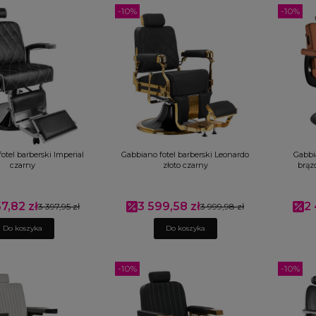
-10%
-10%
otel barberski Imperial
Gabbiano fotel barberski Leonardo
Gabbia
czarny
złoto czarny
brąz
7,82 zł
3 599,58 zł
2 
promocyjna
3 397,95 zł
Cena promocyjna
3 999,98 zł
Ce
Do koszyka
Do koszyka
-10%
-10%