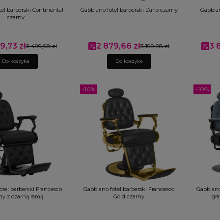
el barberski Continental
Gabbiano fotel barberski Dario czarny
Gabbian
czarny
9,73 zł
2 879,66 zł
3 
romocyjna
2 499,98 zł
Cena promocyjna
3 199,98 zł
Cen
Do koszyka
Do koszyka
-10%
-10%
tel barberski Francesco
Gabbiano fotel barberski Francesco
Gabbiano
ny z czarną ramą
Gold czarny
gra