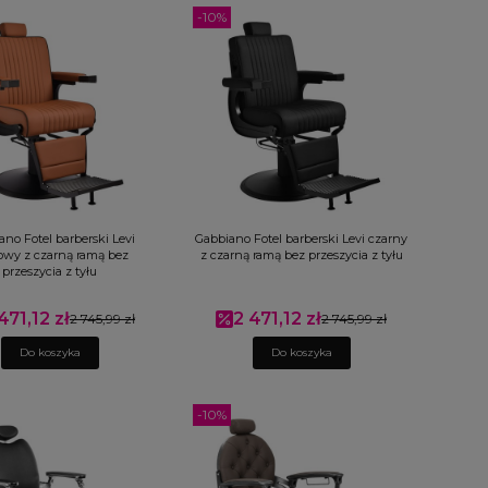
-10%
no Fotel barberski Levi
Gabbiano Fotel barberski Levi czarny
owy z czarną ramą bez
z czarną ramą bez przeszycia z tyłu
przeszycia z tyłu
471,12 zł
2 471,12 zł
na promocyjna
2 745,99 zł
Cena promocyjna
2 745,99 zł
Do koszyka
Do koszyka
-10%