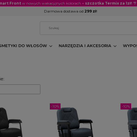
mart Front
w nowych wakacyjnych kolorach +
szczotka Termix za 1zł!
🌴
Darmowa dostawa od
299 zł
!
SMETYKI DO WŁOSÓW
NARZĘDZIA I AKCESORIA
WYPOS
 produktów
e:
-10%
-10%