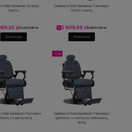
o fotel barberski Ernesto
Gabbiano fotel barberski Francesco
czarny
Chrom czarny
869,55 zł
2 609,69 zł
a promocyjna
4 299,98 zł
Cena promocyjna
2 899,98 zł
Do koszyka
Do koszyka
-10%
 Fotel barberski Francesco
Gabbiano Fotel barberski Francesco
fitowy z czarną ramą
grafitowy z czarną szczotkowaną
ramą