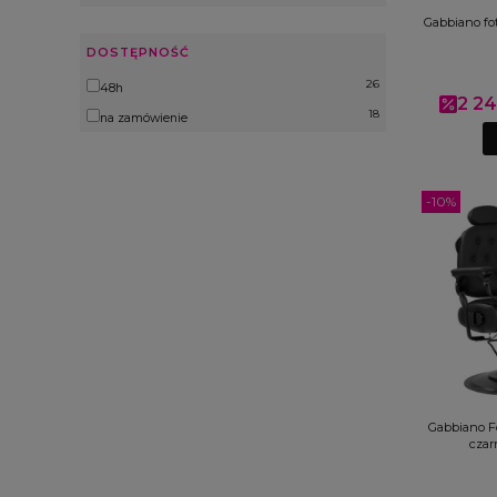
Gabbiano fot
DOSTĘPNOŚĆ
26
Dostępność
48h
2 24
Cena p
18
na zamówienie
-10%
Gabbiano Fo
czar