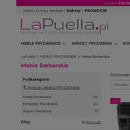
Suszarki
Fox S
Marki
|
O nas
|
Kontakt
|
Rabaty
|
PROMOCJE
MEBLE FRYZJERSKIE
SPRZĘT FRYZJERSKI
KO
LaPuella
MEBLE FRYZJERSKIE
Meble Barberskie
Meble Barberskie
Lista
Sortowani
Podkategorie
Domyślne
Wróć do: MEBLE FRYZJERSKIE
Fotele Barberskie
114
-10%
Konsolety Barberskie
24
Słupki i Akcesoria
17
Filtry
Wyczyść