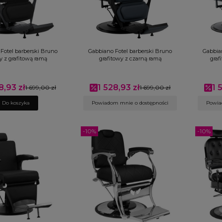
Fotel barberski Bruno
Gabbiano Fotel barberski Bruno
Gabbia
y z grafitową ramą
grafitowy z czarną ramą
graf
8,93 zł
1 528,93 zł
1 
promocyjna
1 699,00 zł
Cena promocyjna
1 699,00 zł
Cen
Do koszyka
Powiadom mnie o dostępności
Powia
-10%
-10%