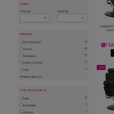
CENA
Cena od
Cena do
zł
zł
Gabbiano 
czarn
MARKA
6
Marka
ACTIVESHOP
1 52
Cena 
43
AYALA
75
Gabbiano
11
HAIR SYSTEM
-10%
2
Mila
Więcej opcji (2)
TYP PRODUKTU
31
Typ produktu
fotel
9
konsoleta
1
witryna