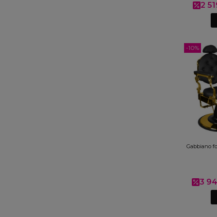
2 51
Cena 
-10%
Gabbiano fot
3 94
Cena 