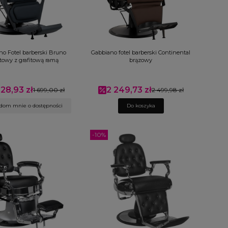
no Fotel barberski Bruno
Gabbiano fotel barberski Continental
itowy z grafitową ramą
brązowy
528,93 zł
2 249,73 zł
a promocyjna
1 699,00 zł
Cena promocyjna
2 499,98 zł
dom mnie o dostępności
Do koszyka
-10%