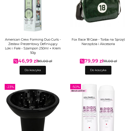
American Crew Forming Duo Curls -
Fox Race 18 Case - Torba na Sprzęt
Zestaw Prezentowy Definiujący
Narzędzia i Akcesoria
Loki i Fale - Szampon 250ml + Krem
50g
46,99 zł
79,99 zł
Cena promocyjna
89,00 zł
Cena promocyjna
111,00 zł
Do koszyka
Do koszyka
-23%
-50%
Bestseller