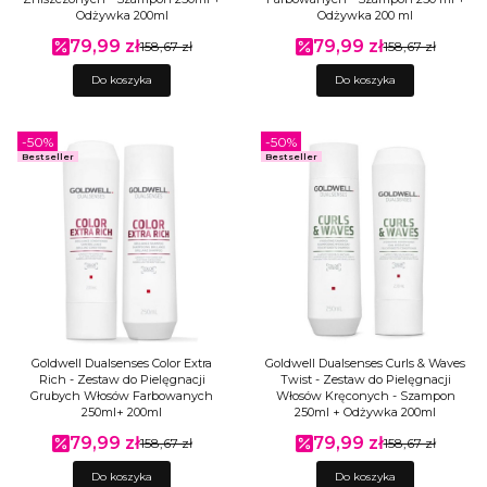
Odżywka 200ml
Odżywka 200 ml
79,99 zł
79,99 zł
Cena promocyjna
158,67 zł
Cena promocyjna
158,67 zł
Do koszyka
Do koszyka
-50%
-50%
Bestseller
Bestseller
Goldwell Dualsenses Color Extra
Goldwell Dualsenses Curls & Waves
Rich - Zestaw do Pielęgnacji
Twist - Zestaw do Pielęgnacji
Grubych Włosów Farbowanych
Włosów Kręconych - Szampon
250ml+ 200ml
250ml + Odżywka 200ml
79,99 zł
79,99 zł
Cena promocyjna
158,67 zł
Cena promocyjna
158,67 zł
Do koszyka
Do koszyka