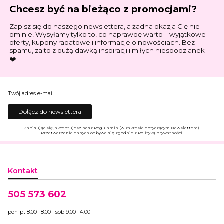
Chcesz być na bieżąco z promocjami?
Zapisz się do naszego newslettera, a żadna okazja Cię nie
ominie! Wysyłamy tylko to, co naprawdę warto – wyjątkowe
oferty, kupony rabatowe i informacje o nowościach. Bez
spamu, za to z dużą dawką inspiracji i miłych niespodzianek
❤️
Twój adres e-mail
Dołącz do newslettera
Zapisując się, akceptujesz nasz Regulamin (w zakresie dotyczącym Newslettera).
Przetwarzanie danych odbywa się zgodnie z Polityką prywatności.
Kontakt
505 573 602
pon-pt 8:00-18:00 | sob 9:00-14:00