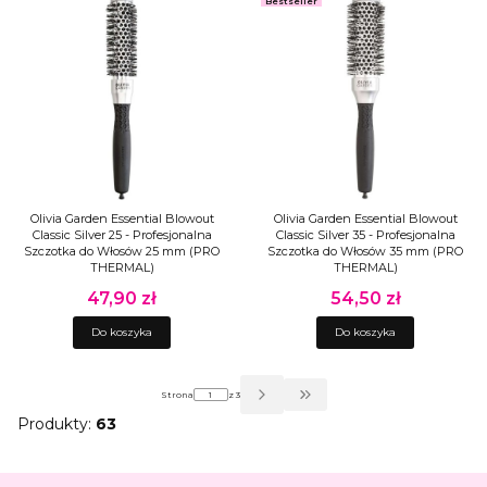
Bestseller
Olivia Garden Essential Blowout
Olivia Garden Essential Blowout
Classic Silver 25 - Profesjonalna
Classic Silver 35 - Profesjonalna
Szczotka do Włosów 25 mm (PRO
Szczotka do Włosów 35 mm (PRO
THERMAL)
THERMAL)
47,90 zł
54,50 zł
Cena
Cena
Do koszyka
Do koszyka
Strona
z 3
Przejdź do ostatniej strony z pro
Produkty:
63