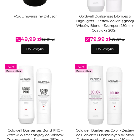
FOX Uniwersalny Dyfuzor
Goldwell Dualsenses Blondes &
Highlights - Zestaw do Pielęgnacji
Włosów Blond - Szampon 250ml +
Odżywka 200ml
49,99 zł
79,99 zł
Cena promocyjna
65,01 zł
Cena promocyjna
158,67 zł
Do koszyka
Do koszyka
-50%
-50%
Bestseller
Bestseller
Goldwell Dualsenses Bond PRO -
Goldwell Dualsenses Color - Zestaw
Zestaw Wzmacniający do Włosów
do Cienkich i Normalnych Włosów
Zniszczonych - Szampon 250ml +
Farbowanych - Szampon 250 ml +