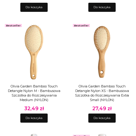
Do koszyka
Do koszyka
Bestseller
Bestseller
Olivia Garden Bamboo Touch
Olivia Garden Bamboo Touch
Detangle Nylon M - Bambusowa
Detangle Nylon XS - Bambusowa
Szczotka do Rozczesywania
Szczotka do Rozczesywania Extra
Medium (NYLON)
Small (NYLON)
32,49 zł
27,49 zł
Cena
Cena
Do koszyka
Do koszyka