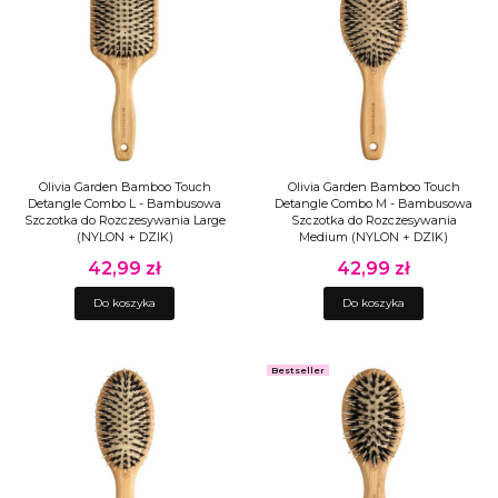
Olivia Garden Bamboo Touch
Olivia Garden Bamboo Touch
Detangle Combo L - Bambusowa
Detangle Combo M - Bambusowa
Szczotka do Rozczesywania Large
Szczotka do Rozczesywania
(NYLON + DZIK)
Medium (NYLON + DZIK)
42,99 zł
42,99 zł
Cena
Cena
Do koszyka
Do koszyka
Bestseller