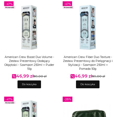
-47%
-47%
Nowość
Nowość
American Crew Boost Duo Volume -
American Crew Fiber Duo Texture -
Zestaw Prezentowy Dodający
Zestaw Prezentowy do Pielęgnacji i
Objętości - Szampon 250ml + Puder
Stylizacji - Szampon 250ml +
10g
Pomada 50g
46,99 zł
46,99 zł
Cena promocyjna
89,00 zł
Cena promocyjna
89,00 zł
Do koszyka
Do koszyka
-47%
-28%
Nowość