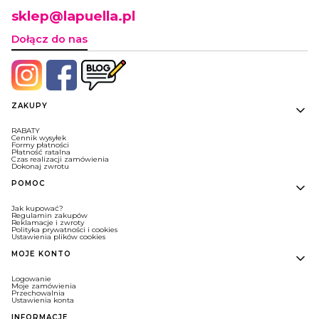
sklep@lapuella.pl
Dołącz do nas
Linki w stopce
ZAKUPY
RABATY
Cennik wysyłek
Formy płatności
Płatność ratalna
Czas realizacji zamówienia
Dokonaj zwrotu
POMOC
Jak kupować?
Regulamin zakupów
Reklamacje i zwroty
Polityka prywatności i cookies
Ustawienia plików cookies
MOJE KONTO
Logowanie
Moje zamówienia
Przechowalnia
Ustawienia konta
INFORMACJE