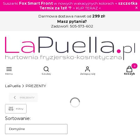
Suszarki
Fox Smart Front
w nowych wakacyjnych kolorach +
szczotka
×
Termix za 1zł!
🌴 > KUP TERAZ <
Darmowa dostawa nawet od
299 zł
!
Masz pytania?
Zadzwoń:
505-573-602
Otwórz wyszukiwarkę
Produkty
Menu
Szukaj
Zaloguj się
Koszyk
LaPuella
PREZENTY
PREZENTY
Filtry
Lista produktów
Sortowanie:
Domyślne