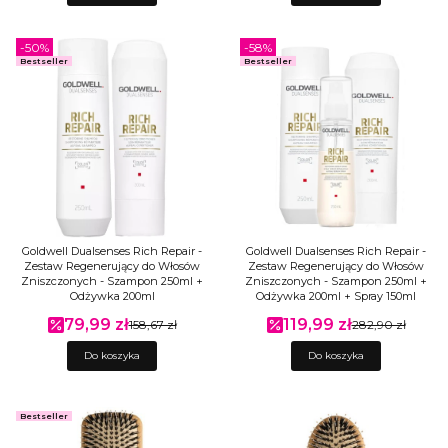
-50%
-58%
Bestseller
Bestseller
Goldwell Dualsenses Rich Repair -
Goldwell Dualsenses Rich Repair -
Zestaw Regenerujący do Włosów
Zestaw Regenerujący do Włosów
Zniszczonych - Szampon 250ml +
Zniszczonych - Szampon 250ml +
Odżywka 200ml
Odżywka 200ml + Spray 150ml
79,99 zł
119,99 zł
Cena promocyjna
158,67 zł
Cena promocyjna
282,90 zł
Do koszyka
Do koszyka
Bestseller