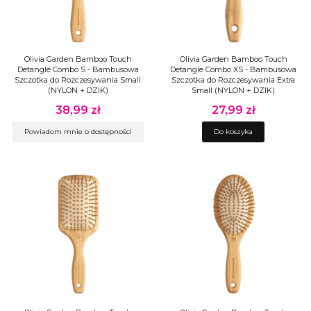
Olivia Garden Bamboo Touch
Olivia Garden Bamboo Touch
Detangle Combo S - Bambusowa
Detangle Combo XS - Bambusowa
Szczotka do Rozczesywania Small
Szczotka do Rozczesywania Extra
(NYLON + DZIK)
Small (NYLON + DZIK)
38,99 zł
27,99 zł
Cena
Cena
Powiadom mnie o dostępności
Do koszyka