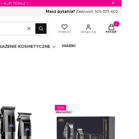
×
 > KUP TERAZ <
Masz pytania?
Zadzwoń:
505-573-602
Produkty w koszyk
Wyczyść
Szukaj
Ulubione
Zaloguj się
Koszyk
MARKI
AŻENIE KOSMETYCZNE
-33%
Bestseller