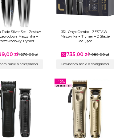
 Fade Silver Set - Zestaw -
JRL Onyx Combo - ZESTAW -
zewodowa Maszynka +
Maszynka + Trymer + 2 Stacje
przewodowy Trymer
ładujące
99,00 zł
735,00 zł
na promocyjna
1 270,00 zł
Cena promocyjna
1 089,00 zł
dom mnie o dostępności
Powiadom mnie o dostępności
-42%
Bestseller