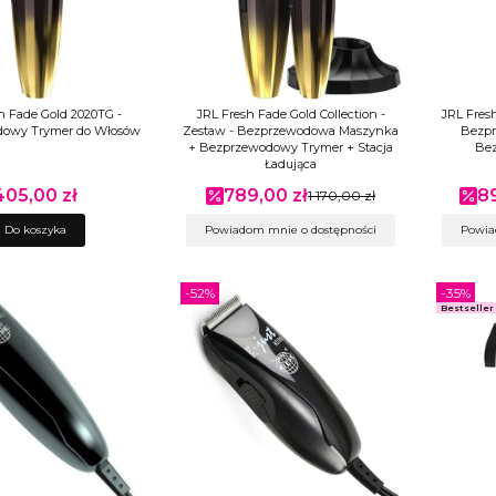
h Fade Gold 2020TG -
JRL Fresh Fade Gold Collection -
JRL Fresh
owy Trymer do Włosów
Zestaw - Bezprzewodowa Maszynka
Bezpr
+ Bezprzewodowy Trymer + Stacja
Bez
Ładująca
405,00 zł
789,00 zł
8
ena
Cena promocyjna
1 170,00 zł
Ce
Do koszyka
Powiadom mnie o dostępności
Powia
-52%
-35%
Bestseller