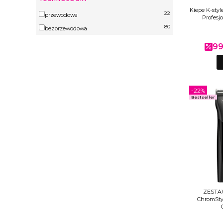
Kiepe K-styl
22
Technologia
przewodowa
Profesj
80
bezprzewodowa
99
Cen
-22%
Bestseller
ZESTAW
ChromStyl