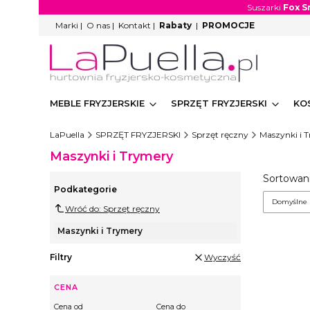
Suszarki
Fox S
Marki
|
O nas
|
Kontakt
|
Rabaty
|
PROMOCJE
MEBLE FRYZJERSKIE
SPRZĘT FRYZJERSKI
KO
LaPuella
SPRZĘT FRYZJERSKI
Sprzęt ręczny
Maszynki i 
Maszynki i Trymery
Lista
Sortowani
Podkategorie
Domyślne
Wróć do: Sprzęt ręczny
Maszynki i Trymery
Filtry
Wyczyść
CENA
Cena od
Cena do