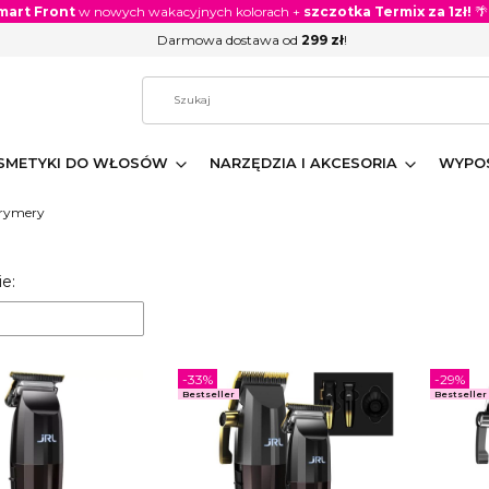
mart Front
w nowych wakacyjnych kolorach +
szczotka Termix za 1zł!
🌴
Darmowa dostawa od
299 zł
!
SMETYKI DO WŁOSÓW
NARZĘDZIA I AKCESORIA
WYPOS
Trymery
 produktów
e:
-33%
-29%
Bestseller
Bestseller