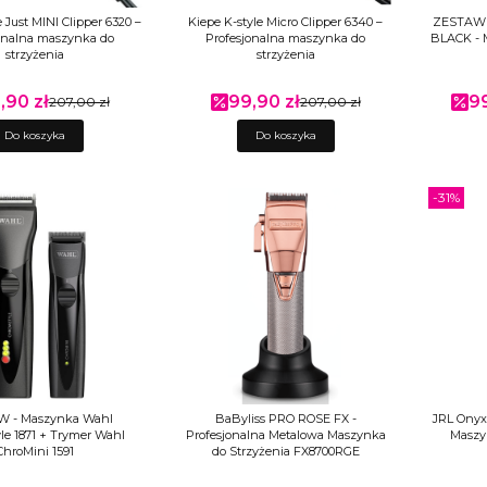
e Just MINI Clipper 6320 –
Kiepe K-style Micro Clipper 6340 –
ZESTAW 
onalna maszynka do
Profesjonalna maszynka do
BLACK - 
strzyżenia
strzyżenia
,90 zł
99,90 zł
9
a promocyjna
207,00 zł
Cena promocyjna
207,00 zł
Ce
Do koszyka
Do koszyka
-31%
 - Maszynka Wahl
BaByliss PRO ROSE FX -
JRL Onyx
e 1871 + Trymer Wahl
Profesjonalna Metalowa Maszynka
Maszy
ChroMini 1591
do Strzyżenia FX8700RGE