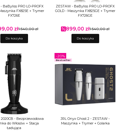
- BaByliss PRO LO-PROFX
ZESTAW - BaByliss PRO LO-PROFX
Maszynka FX825E + Trymer
GOLD - Maszynka FX825GE + Trymer
FX726E
FX726GE
99,00 zł
899,00 zł
na promocyjna
1 540,00 zł
Cena promocyjna
1 540,00 zł
Do koszyka
Do koszyka
-20%
Bestseller
 2020CB - Bezprzewodowa
JRL Onyx Ghost 2 - ZESTAW -
nka do Włosów + Stacja
Maszynka + Trymer + Golarka
Ładująca