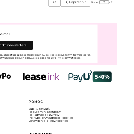
Poprzednia
Strona
z 7
Wróć do pierwszej strony z produktami
 e-mail
 do newslettera
ię, akceptujesz nasz Regulamin (w zakresie dotyczącym Newslettera).
etwarzanie danych odbywa się zgodnie z Polityką prywatności.
POMOC
Jak kupować?
Regulamin zakupów
Reklamacje i zwroty
Polityka prywatności i cookies
Ustawienia plików cookies