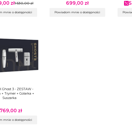
9,00 zł
699,00 zł
5
promocyjna
1 530,00 zł
Cena
Ce
 mnie o dostępności
Powiadom mnie o dostępności
Powia
 Ghost 3 - ZESTAW -
+ Trymer + Golarka +
Suszarka
 769,00 zł
ena
 mnie o dostępności