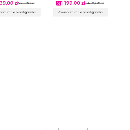
39,00 zł
1 199,00 zł
na promocyjna
779,00 zł
Cena promocyjna
1 490,00 zł
dom mnie o dostępności
Powiadom mnie o dostępności