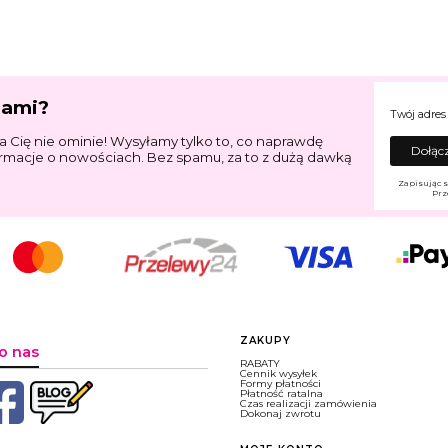
jami?
Twój adres
a Cię nie ominie! Wysyłamy tylko to, co naprawdę
Dołącz
ormacje o nowościach. Bez spamu, za to z dużą dawką
Zapisując s
Prz
Linki w stopce
ZAKUPY
o nas
RABATY
Cennik wysyłek
Formy płatności
Płatność ratalna
Czas realizacji zamówienia
Dokonaj zwrotu