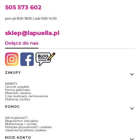
505 573 602
pon-pt 8:00-18:00 | sob 9:00-14:00
sklep@lapuella.pl
Dołącz do nas
Linki w stopce
ZAKUPY
RABATY
Cennik wysyłek
Formy płatności
Płatność ratalna
Czas realizacji zamówienia
Dokonaj zwrotu
POMOC
Jak kupować?
Regulamin zakupów
Reklamacje i zwroty
Polityka prywatności i cookies
Ustawienia plików cookies
MOJE KONTO