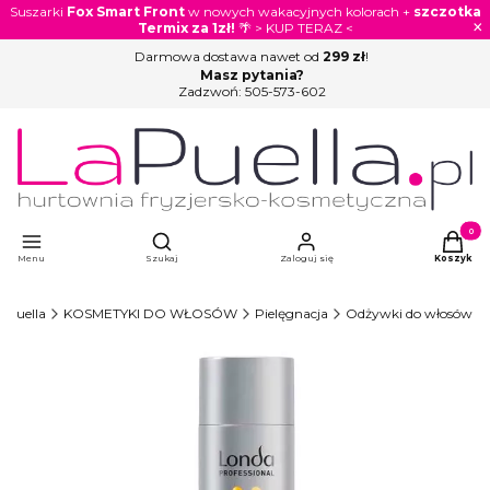
Suszarki
Fox Smart Front
w nowych wakacyjnych kolorach +
szczotka
×
Termix za 1zł!
🌴 > KUP TERAZ <
Darmowa dostawa nawet od
299 zł
!
Masz pytania?
Zadzwoń:
505-573-602
Otwórz wyszukiwarkę
Produkty
Menu
Szukaj
Zaloguj się
Koszyk
aPuella
KOSMETYKI DO WŁOSÓW
Pielęgnacja
Odżywki do włosów