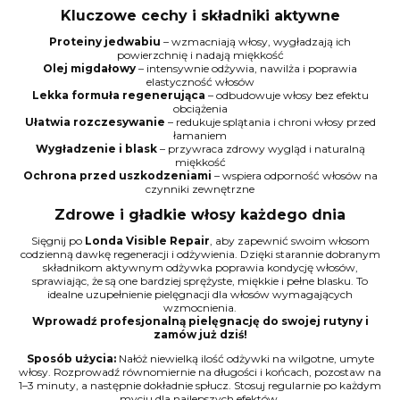
Kluczowe cechy i składniki aktywne
Proteiny jedwabiu
– wzmacniają włosy, wygładzają ich
powierzchnię i nadają miękkość
Olej migdałowy
– intensywnie odżywia, nawilża i poprawia
elastyczność włosów
Lekka formuła regenerująca
– odbudowuje włosy bez efektu
obciążenia
Ułatwia rozczesywanie
– redukuje splątania i chroni włosy przed
łamaniem
Wygładzenie i blask
– przywraca zdrowy wygląd i naturalną
miękkość
Ochrona przed uszkodzeniami
– wspiera odporność włosów na
czynniki zewnętrzne
Zdrowe i gładkie włosy każdego dnia
Sięgnij po
Londa Visible Repair
, aby zapewnić swoim włosom
codzienną dawkę regeneracji i odżywienia. Dzięki starannie dobranym
składnikom aktywnym odżywka poprawia kondycję włosów,
sprawiając, że są one bardziej sprężyste, miękkie i pełne blasku. To
idealne uzupełnienie pielęgnacji dla włosów wymagających
wzmocnienia.
Wprowadź profesjonalną pielęgnację do swojej rutyny i
zamów już dziś!
Sposób użycia:
Nałóż niewielką ilość odżywki na wilgotne, umyte
włosy. Rozprowadź równomiernie na długości i końcach, pozostaw na
1–3 minuty, a następnie dokładnie spłucz. Stosuj regularnie po każdym
myciu dla najlepszych efektów.