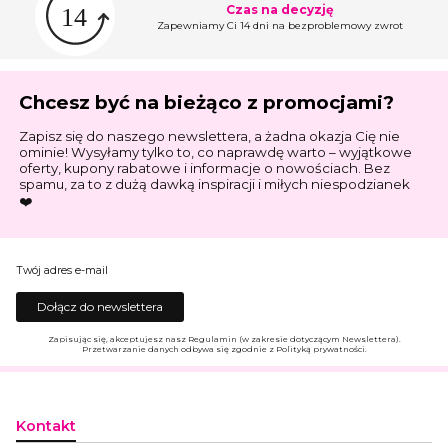
Czas na decyzję
Zapewniamy Ci 14 dni na bezproblemowy zwrot
Chcesz być na bieżąco z promocjami?
Zapisz się do naszego newslettera, a żadna okazja Cię nie
ominie! Wysyłamy tylko to, co naprawdę warto – wyjątkowe
oferty, kupony rabatowe i informacje o nowościach. Bez
spamu, za to z dużą dawką inspiracji i miłych niespodzianek
❤️
Twój adres e-mail
Dołącz do newslettera
Zapisując się, akceptujesz nasz Regulamin (w zakresie dotyczącym Newslettera).
Przetwarzanie danych odbywa się zgodnie z Polityką prywatności.
Kontakt