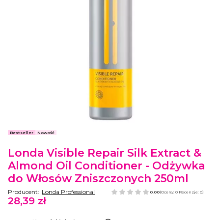
Etykiety
Bestseller
Nowość
Londa Visible Repair Silk Extract &
Almond Oil Conditioner - Odżywka
do Włosów Zniszczonych 250ml
Producent:
Londa Professional
0.00
(Oceny: 0 Recenzje: 0)
28,39 zł
Cena