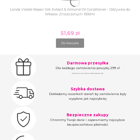
Londa Visible Repair Silk Extract & Almond Oil Conditioner - Odżywka do
Włosów Zniszczonych 1000ml
51,69 zł
Cena
Do koszyka
Darmowa przesyłka
Dla każdego zamówienia powyżej 299 zł
(nie dotyczy zamówień na meble i duży sprzęt)
Szybka dostawa
Dokładamy wszelkich starań by zamówienia były
wysyłane jak najszybciej
Bezpieczne zakupy
Chronimy Twoje dane i zapewniamy najwyższe
bezpieczeństwo płatności