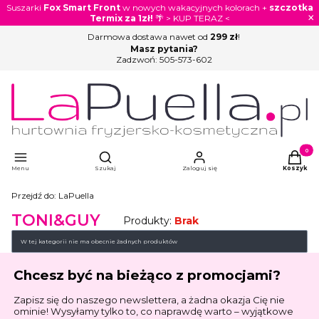
Suszarki
Fox Smart Front
w nowych wakacyjnych kolorach +
szczotka
×
Termix za 1zł!
🌴 > KUP TERAZ <
Darmowa dostawa nawet od
299 zł
!
Masz pytania?
Zadzwoń:
505-573-602
Otwórz wyszukiwarkę
Produkty
Menu
Szukaj
Zaloguj się
Koszyk
Przejdź do:
LaPuella
TONI&GUY
Produkty:
Brak
Lista produktów
W tej kategorii nie ma obecnie żadnych produktów
Chcesz być na bieżąco z promocjami?
Zapisz się do naszego newslettera, a żadna okazja Cię nie
ominie! Wysyłamy tylko to, co naprawdę warto – wyjątkowe