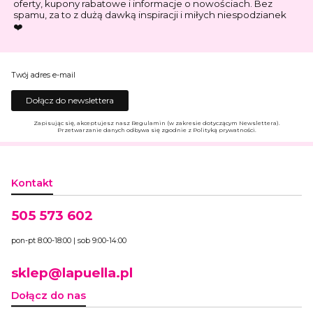
oferty, kupony rabatowe i informacje o nowościach. Bez
spamu, za to z dużą dawką inspiracji i miłych niespodzianek
❤️
Twój adres e-mail
Dołącz do newslettera
Zapisując się, akceptujesz nasz Regulamin (w zakresie dotyczącym Newslettera).
Przetwarzanie danych odbywa się zgodnie z Polityką prywatności.
Kontakt
505 573 602
pon-pt 8:00-18:00 | sob 9:00-14:00
sklep@lapuella.pl
Dołącz do nas