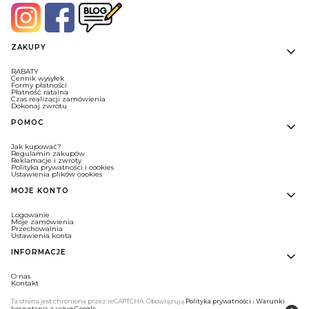
Linki w stopce
ZAKUPY
RABATY
Cennik wysyłek
Formy płatności
Płatność ratalna
Czas realizacji zamówienia
Dokonaj zwrotu
POMOC
Jak kupować?
Regulamin zakupów
Reklamacje i zwroty
Polityka prywatności i cookies
Ustawienia plików cookies
MOJE KONTO
Logowanie
Moje zamówienia
Przechowalnia
Ustawienia konta
INFORMACJE
O nas
Kontakt
Ta strona jest chroniona przez reCAPTCHA. Obowiązują
Polityka prywatności
i
Warunki
korzystania z usług Google
.