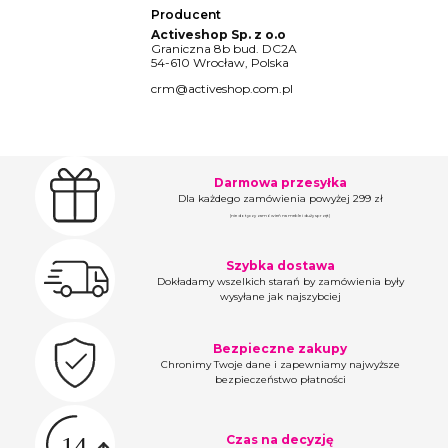
Producent
Activeshop Sp. z o.o
Graniczna 8b bud. DC2A
54-610 Wrocław, Polska
crm@activeshop.com.pl
Darmowa przesyłka
Dla każdego zamówienia powyżej 299 zł
(nie dotyczy zamówień na meble i duży sprzęt)
Szybka dostawa
Dokładamy wszelkich starań by zamówienia były
wysyłane jak najszybciej
Bezpieczne zakupy
Chronimy Twoje dane i zapewniamy najwyższe
bezpieczeństwo płatności
Czas na decyzję