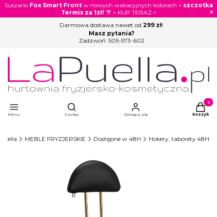
Suszarki
Fox Smart Front
w nowych wakacyjnych kolorach +
szczotka
×
Termix za 1zł!
🌴 > KUP TERAZ <
Darmowa dostawa nawet od
299 zł
!
Masz pytania?
Zadzwoń:
505-573-602
Otwórz wyszukiwarkę
Produkty
Menu
Szukaj
Zaloguj się
Koszyk
Puella
MEBLE FRYZJERSKIE
Dostępne w 48H
Hokery, taborety 48H