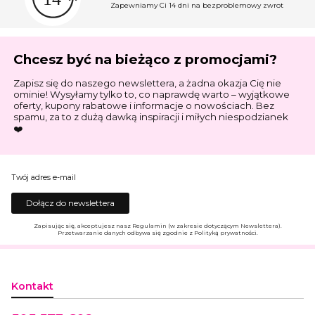
Zapewniamy Ci 14 dni na bezproblemowy zwrot
Chcesz być na bieżąco z promocjami?
Zapisz się do naszego newslettera, a żadna okazja Cię nie
ominie! Wysyłamy tylko to, co naprawdę warto – wyjątkowe
oferty, kupony rabatowe i informacje o nowościach. Bez
spamu, za to z dużą dawką inspiracji i miłych niespodzianek
❤️
Twój adres e-mail
Dołącz do newslettera
Zapisując się, akceptujesz nasz Regulamin (w zakresie dotyczącym Newslettera).
Przetwarzanie danych odbywa się zgodnie z Polityką prywatności.
Kontakt