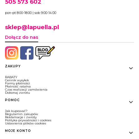
505 573 602
pon-pt 8:00-18:00 | sob 9:00-14:00
sklep@lapuella.pl
Dołącz do nas
Linki w stopce
ZAKUPY
RABATY
Cennik wysyłek
Formy płatności
Płatność ratalna
Czas realizacji zamówienia
Dokonaj zwrotu
POMOC
Jak kupować?
Regulamin zakupów
Reklamacje i zwroty
Polityka prywatności i cookies
Ustawienia plików cookies
MOJE KONTO